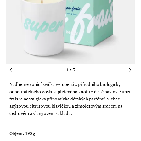
1
z 3
Nádherně vonící svíčka vyrobená
z přírodního biologicky
odbouratelného vosku a pleteného knotu z čisté bavlny. Super
frais je
nostalgická připomínka dětských parfémů s lehce
anýzovou citrusovou hlavičkou a zimolezovým srdcem na
cedrovém a ylangovém základu.
Objem: 190 g