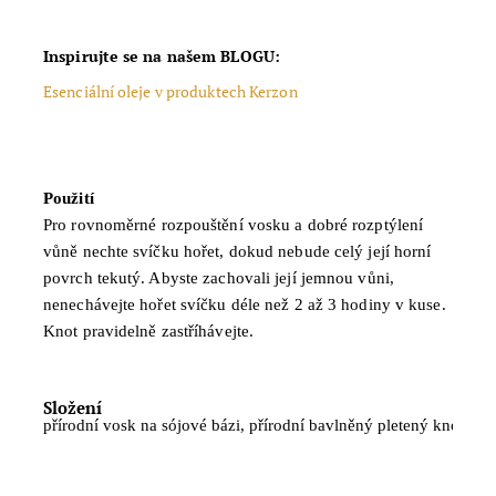
Inspirujte se na našem BLOGU:
Esenciální oleje v produktech Kerzon
Použití
Pro rovnoměrné rozpouštění vosku a dobré rozptýlení
vůně nechte svíčku hořet, dokud nebude celý její horní
povrch tekutý. Abyste zachovali její jemnou vůni,
nenechávejte hořet svíčku déle než 2 až 3 hodiny v kuse.
Knot pravidelně zastříhávejte.
Složení
přírodní vosk na sójové bázi, přírodní bavlněný pletený knot, vyso