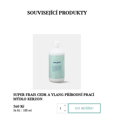
SOUVISEJÍCÍ PRODUKTY
Představte si, že skočíte do čerstvě povlečených peřin a
obklopí vás známá vůně anýzu, citrusů a zimolezu, která
se rozvine do uklidňující cedrové vůně s kapkou ylang-
ylang. Vegan Objem: 1L
Dostupnost:
Skladem
Značka:
Kerzon Paris
SUPER FRAIS CEDR A YLANG PŘÍRODNÍ PRACÍ
MÝDLO KERZON
560 Kč
56 Kč / 100 ml