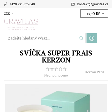
+420 731 875 040
kontakt
@
gravitas.cz
0 Kč
CZK
0 ks /
SVÍČKA SUPER FRAIS
KERZON
Kerzon Paris
Neohodnoceno