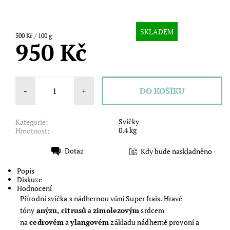
SKLADEM
500 Kč / 100 g
950 Kč
-
+
Svíčky
Kategorie:
0.4 kg
Hmotnost:
Dotaz
Kdy bude naskladněno
Tisk
Popis
Diskuze
Hodnocení
Přírodní svíčka s nádhernou vůní Super frais.
Hravé
tóny
anýzu, citrusů
a
zimolezovým
srdcem
na
cedrovém
a
ylangovém
základu nádherně provoní a