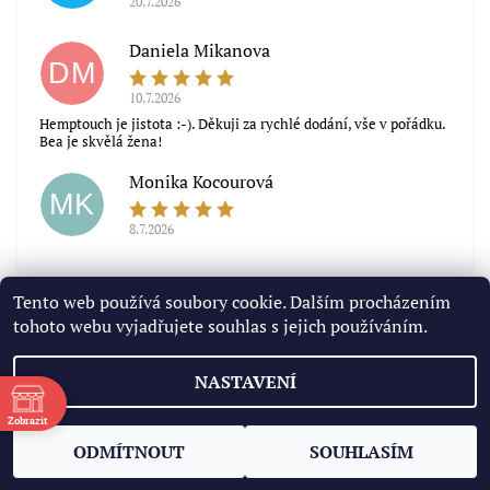
20.7.2026
Souhlasím s obchodními podmínkami
Daniela Mikanova
DM
10.7.2026
Hemptouch je jistota :-). Děkuji za rychlé dodání, vše v pořádku.
Bea je skvělá žena!
Monika Kocourová
MK
8.7.2026
Zobrazit další hodnocení
Tento web používá soubory cookie. Dalším procházením
tohoto webu vyjadřujete souhlas s jejich používáním.
NASTAVENÍ
2026 © Gravitas, všechna práva vyhrazena
Upravit nastavení
ě
cookies
Zobrazit
Vytvořil Shoptet
ODMÍTNOUT
SOUHLASÍM