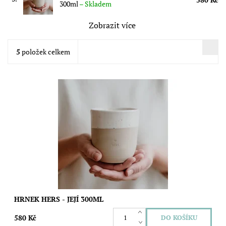
300ml
–
Skladem
Zobrazit více
5
položek celkem
Každý kus je pečlivě ručně vyráběný v Portugalsku – od prvního
doteku hlíny až po finální glazuru. Jemné slepé reliéfní ražení
„Hers“ dodává...
Dostupnost:
Skladem
Značka:
Gravitas Love
HRNEK HERS - JEJÍ 300ML
580 Kč