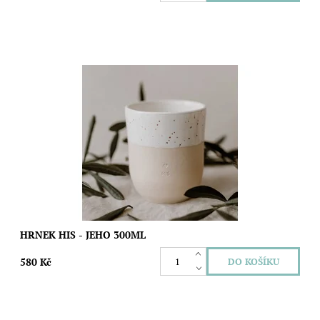
Každý kus je pečlivě ručně vyráběný v Portugalsku – od prvního
doteku hlíny až po finální glazuru. Jemné slepé reliéfní ražení
„Hers“ dodává...
Dostupnost:
Skladem
Značka:
Gravitas Love
HRNEK HIS - JEHO 300ML
580 Kč