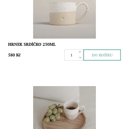
Dostupnost:
Skladem
Značka:
Gravitas Love
HRNEK SRDÍČKO 250ML
580 Kč
Přírodní dubové dřevo zaujme svou krásou a odolností, zatímco
jemně vyryté srdce ve středu tácu dodává tomuto designu dotek
něhy a lásky.
Dostupnost:
Skladem
Značka:
Gravitas Love