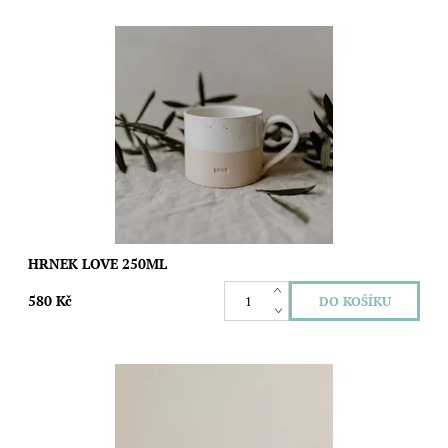
Každý kousek je jedinečný, ručně tvarovaný v malé portugalské
dílně, kde se mistři řemesla věnují každé linii, každému detailu s
láskou a péčí....
Dostupnost:
Skladem
Značka:
Gravitas Love
HRNEK LOVE 250ML
580 Kč
Každý kousek je jedinečný – ručně vyráběný v malé keramické
dílně v Portugalsku, kde každý detail vzniká s pečlivostí a
láskou.