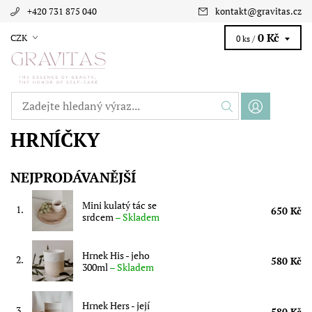
+420 731 875 040
kontakt
@
gravitas.cz
0 Kč
CZK
0 ks /
HRNÍČKY
NEJPRODÁVANĚJŠÍ
Mini kulatý tác se
1.
650 Kč
srdcem
–
Skladem
Hrnek His - jeho
2.
580 Kč
300ml
–
Skladem
Hrnek Hers - její
3.
580 Kč