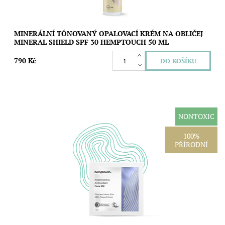
MINERÁLNÍ TÓNOVANÝ OPALOVACÍ KRÉM NA OBLIČEJ
MINERAL SHIELD SPF 30 HEMPTOUCH 50 ML
790 Kč
NONTOXIC
Vzorek obnovujícího antioxidačního oleje Hemptouch vám
100%
umožní vyzkoušet jeho lehkou olejovou texturu, přirozenou
PŘÍRODNÍ
švestkovou vůni a výsledný pocit...
Dostupnost:
Skladem
Značka:
Hemptouch