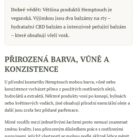
Dobré vědět:
Většina produktů Hemptouch je
veganská. Výjimkou jsou dva balzámy na rty –
hydratační CBD balzám a intenzivně pečující balzám
– které obsahují včelí vosk.
PŘIROZENÁ BARVA, VŮNĚ A
KONZISTENCE
U přírodní kosmetiky Hemptouch mohou barva, vůně nebo
konzistence vycházet přímo z použitých rostlinných olejů,
hydrolátů a extraktů. Některé produkty voní po konopí, bylinách
nebo květinových vodách, jiné obsahují přírodní esenciální oleje a
další jsou zcela bez přidané parfemace.
Mírné rozdíly mezi jednotlivými šaržemi proto nemusí znamenat
změnu kvality. Jsou přirozeným důsledkem práce s rostlinnými
surovinami, jejichž vlastnosti se mohou podle sklizně lehce měnit.