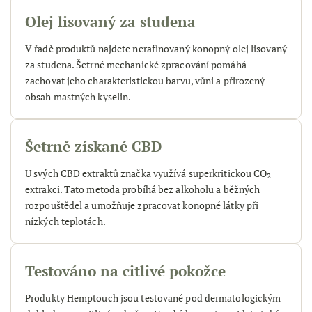
Olej lisovaný za studena
V řadě produktů najdete nerafinovaný konopný olej lisovaný
za studena. Šetrné mechanické zpracování pomáhá
zachovat jeho charakteristickou barvu, vůni a přirozený
obsah mastných kyselin.
Šetrně získané CBD
U svých CBD extraktů značka využívá superkritickou CO₂
extrakci. Tato metoda probíhá bez alkoholu a běžných
rozpouštědel a umožňuje zpracovat konopné látky při
nízkých teplotách.
Testováno na citlivé pokožce
Produkty Hemptouch jsou testované pod dermatologickým