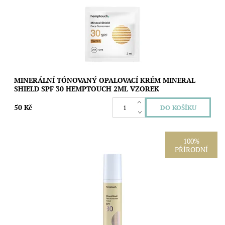
Dostupnost:
Skladem
Značka:
Hemptouch
MINERÁLNÍ TÓNOVANÝ OPALOVACÍ KRÉM MINERAL
SHIELD SPF 30 HEMPTOUCH 2ML VZOREK
50 Kč
100%
PŘÍRODNÍ
Lehký minerální opalovací krém s SPF 30 a jemným
univerzálním odstínem pro každodenní ochranu obličeje. Non-
nano oxid zinečnatý chrání před UVA a...
Dostupnost:
Skladem
Značka:
Hemptouch