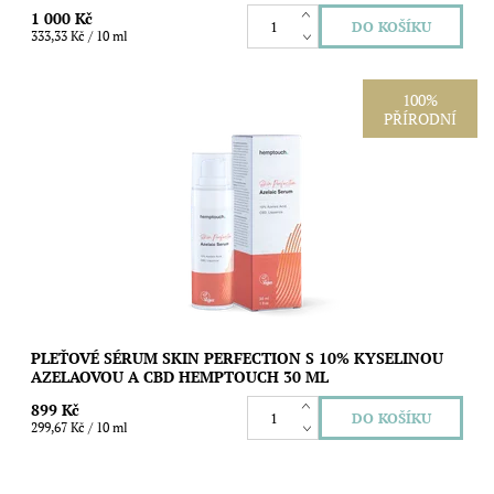
1 000 Kč
333,33 Kč / 10 ml
100%
PŘÍRODNÍ
Lehké pleťové sérum s 10% kyselinou azelaovou, CBD a
extraktem z lékořice pro hladší, čistší a sjednocenější vzhled
pleti. Pomáhá zmírnit...
Dostupnost:
Skladem
Značka:
Hemptouch
PLEŤOVÉ SÉRUM SKIN PERFECTION S 10% KYSELINOU
AZELAOVOU A CBD HEMPTOUCH 30 ML
899 Kč
299,67 Kč / 10 ml