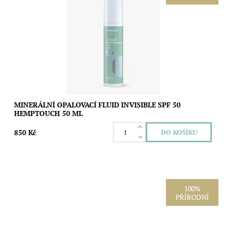
Lehký minerální fluid s vysokou ochranou SPF 50 pro
každodenní péči o všechny typy pleti včetně citlivé, mastné a
problematické. Non-nano oxid...
Dostupnost:
Skladem
Značka:
Hemptouch
MINERÁLNÍ OPALOVACÍ FLUID INVISIBLE SPF 50
HEMPTOUCH 50 ML
850 Kč
100%
PŘÍRODNÍ
Vzorek tónovaného minerálního krému Mineral Shield SPF 30
vám umožní vyzkoušet odstín, texturu a výsledný vzhled na
pleti. Non-nano oxid zinečnatý...