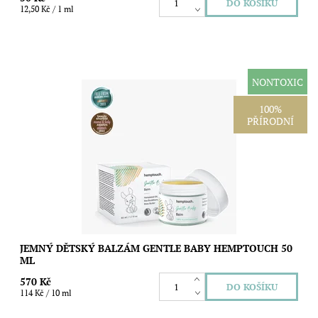
12,50 Kč / 1 ml
NONTOXIC
Výživný přírodní balzám pro jemnou, suchou a citlivou pokožku
100%
miminek, dětí i dospělých. Bezvodé složení s konopným olejem,
PŘÍRODNÍ
bambuckým máslem,...
Dostupnost:
Skladem
Značka:
Hemptouch
JEMNÝ DĚTSKÝ BALZÁM GENTLE BABY HEMPTOUCH 50
ML
570 Kč
114 Kč / 10 ml