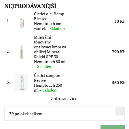
NEJPRODÁVANĚJŠÍ
Čisticí olej Hemp
Blessed
1.
50 Kč
Hemptouch 6ml
vzorek
–
Skladem
Minerální
tónovaný
opalovací krém na
2.
obličej Mineral
790 Kč
Shield SPF 30
Hemptouch 50 ml
–
Skladem
Čisticí šampon
Revive
3.
560 Kč
Hemptouch 250
ml
–
Skladem
Zobrazit více
39
položek celkem