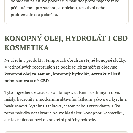
dohledem na citlivé pokožce. V nabídce proto najdete také
péči určenou pro suchou, atopickou, reaktivní nebo
problematickou pokožku.
KONOPNÝ OLEJ, HYDROLÁT I CBD
KOSMETIKA
Ne všechny produkty Hemptouch obsahují stejné konopné složky.
V jednotlivých recepturách se podle jejich zaměření objevuje
konopný olej ze semen, konopný hydrolát, extrakt z listů
nebo samostatné CBD
.
Tyto ingredience značka kombinuje s dalšími rostlinnými oleji,
másly, hydroláty a moderními aktivními látkami, jako jsou kyselina
hyaluronová, kyselina azelaová, ectoin nebo antioxidanty. Díky
tomu nabídka nezahrnuje pouze klasickou konopnou kosmetiku,
ale také cílenou péči o konkrétní potřeby pokožky.