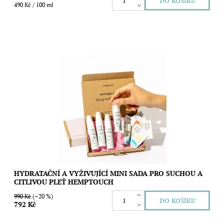
490 Kč / 100 ml
Kompletní mini rutina Hemptouch pro suchou,
dehydratovanou, citlivou a mdlou pleť, která potřebuje více
hydratace, výživy a komfortu. Sada obsahuje...
Dostupnost:
Skladem
Značka:
Hemptouch
HYDRATAČNÍ A VYŽIVUJÍCÍ MINI SADA PRO SUCHOU A
CITLIVOU PLEŤ HEMPTOUCH
990 Kč
(–20 %)
792 Kč