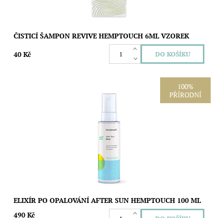
ČISTICÍ ŠAMPON REVIVE HEMPTOUCH 6ML VZOREK
40 Kč
100%
PŘÍRODNÍ
Výživný tělový olej pro péči o suchou, citlivou a sluncem
namáhanou pokožku. Konopný, hroznový a olivový olej s
výtažky z měsíčku a třezalky...
Dostupnost:
Skladem
Značka:
Hemptouch
ELIXÍR PO OPALOVÁNÍ AFTER SUN HEMPTOUCH 100 ML
490 Kč