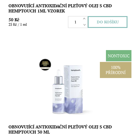
OBNOVUJÍCÍ ANTIOXIDAČNÍ PLEŤOVÝ OLEJ S CBD
HEMPTOUCH 1ML VZOREK
50 Kč
25 Kč / 1 ml
NONTOXIC
Lehký antioxidační pleťový olej s CBD, švestkovým a konopným
100%
olejem pro hebkou, pružnou a přirozeně rozzářenou pleť.
PŘÍRODNÍ
Pomáhá doplnit přirozené kožní...
Dostupnost:
Skladem
Značka:
Hemptouch
OBNOVUJÍCÍ ANTIOXIDAČNÍ PLEŤOVÝ OLEJ S CBD
HEMPTOUCH 30 ML