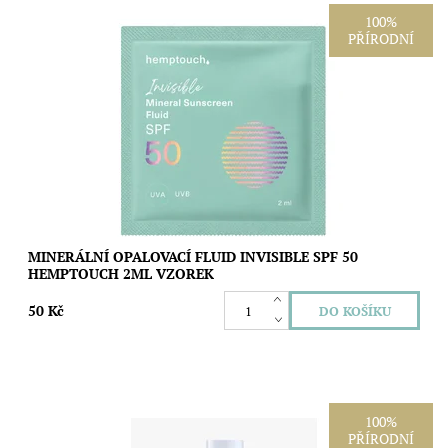
100%
PŘÍRODNÍ
Vzorek minerálního fluidu Invisible SPF 50 Hemptouch vám
umožní vyzkoušet jeho lehkou konzistenci, vstřebávání a
výsledný vzhled na pleti. Non-nano...
Dostupnost:
Skladem
Značka:
Hemptouch
MINERÁLNÍ OPALOVACÍ FLUID INVISIBLE SPF 50
HEMPTOUCH 2ML VZOREK
50 Kč
100%
PŘÍRODNÍ