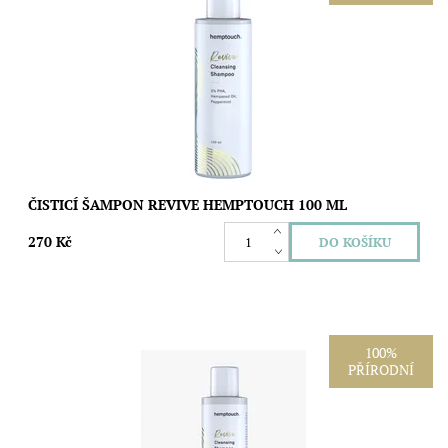
Menší balení hloubkově čisticího šamponu s 3 % PHA kyselin
pro svěží pokožku hlavy a lehké vlasy plné objemu. Pomáhá
odstraňovat přebytečný maz,...
Dostupnost:
Skladem
Značka:
Hemptouch
ČISTICÍ ŠAMPON REVIVE HEMPTOUCH 100 ML
270 Kč
100%
PŘÍRODNÍ
Hloubkově čisticí šampon s 3 % PHA kyselin pro svěží pokožku
hlavy a lehké, lesklé vlasy plné objemu. Jemně odstraňuje
přebytečný maz, odumřelé...
Dostupnost:
Skladem