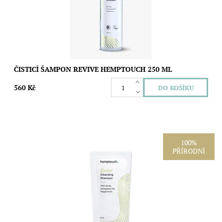
Značka:
Hemptouch
ČISTICÍ ŠAMPON REVIVE HEMPTOUCH 250 ML
560 Kč
100%
PŘÍRODNÍ
Vzorek čisticího šamponu Revive Hemptouch vám umožní
vyzkoušet jeho pěnivost, svěží bylinnou vůni i výsledný pocit na
pokožce a vlasech. Receptura...
Dostupnost:
Skladem
Značka:
Hemptouch