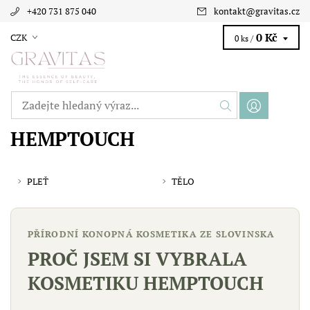
+420 731 875 040
kontakt
@
gravitas.cz
0 Kč
CZK
0 ks /
HEMPTOUCH
PLEŤ
TĚLO
PŘÍRODNÍ KONOPNÁ KOSMETIKA ZE SLOVINSKA
PROČ JSEM SI VYBRALA
KOSMETIKU HEMPTOUCH