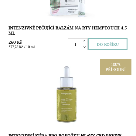
INTENZIVNĚ PEČUJÍCÍ BALZÁM NA RTY HEMPTOUCH 4,5
ML
260 Kč
577,78 Kč / 10 ml
100%
PŘÍRODNÍ
Koncentrovaná olejová kúra s CBD a botanickým komplexem
Growth Oléoactif® pro vyváženou, svěží a vyživenou pokožku
hlavy. Pomáhá rozpouštět...
Dostupnost:
Skladem
Značka:
Hemptouch
INTENZIVNÍ KÚRA PRO POKOŽKU HLAVY CBD REVIVE