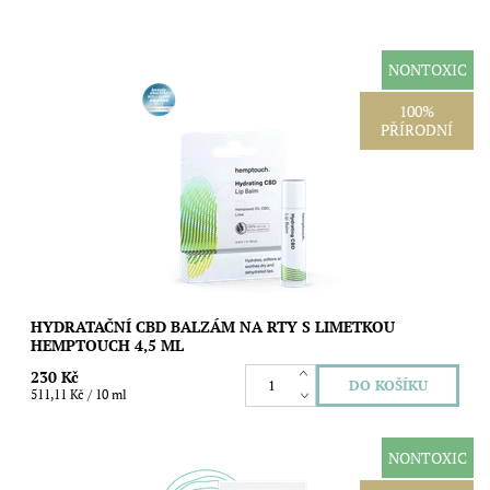
NONTOXIC
Jemný CBD balzám pro každodenní hydrataci suchých, citlivých
100%
a napnutých rtů. Konopný a jojobový olej rty vyživují, včelí vosk
PŘÍRODNÍ
pomáhá omezovat...
Dostupnost:
Skladem
Značka:
Hemptouch
HYDRATAČNÍ CBD BALZÁM NA RTY S LIMETKOU
HEMPTOUCH 4,5 ML
230 Kč
511,11 Kč / 10 ml
NONTOXIC