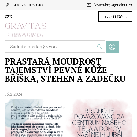
+420 731 875 040
kontakt
@
gravitas.cz
0 Kč
CZK
0 ks /
PRASTARÁ MOUDROST
TAJEMSTVÍ PEVNÉ KŮŽE
BŘÍŠKA, STEHEN A ZADEČKU
15.2.2024