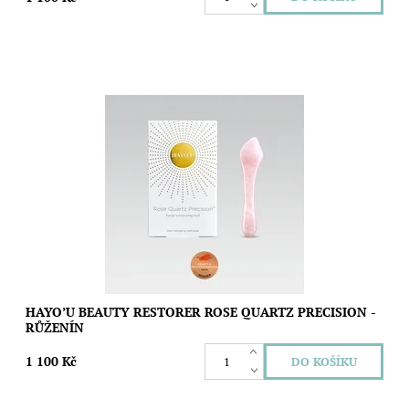
Tento kosmetický nástroj kombinuje výhody kamene gua sha
s možností zaměřit pozornost přesně k místům, která vyžadují
speciální péči,...
Dostupnost:
Skladem
Značka:
Hayo´u
HAYO’U BEAUTY RESTORER ROSE QUARTZ PRECISION -
RŮŽENÍN
1 100 Kč