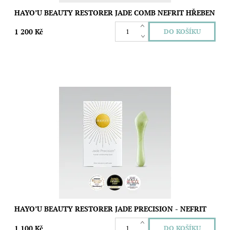
HAYO’U BEAUTY RESTORER JADE COMB NEFRIT HŘEBEN
1 200 Kč
Tento kosmetický nástroj kombinuje výhody kamene gua sha
s možností zaměřit pozornost přesně k místům, která vyžadují
speciální péči,...
Dostupnost:
Skladem
Značka:
Hayo´u
HAYO’U BEAUTY RESTORER JADE PRECISION - NEFRIT
1 100 Kč