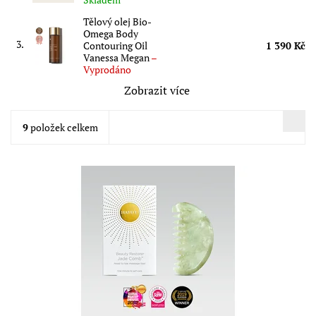
Tělový olej Bio-
Omega Body
3.
Contouring Oil
1 390 Kč
Vanessa Megan
–
Vyprodáno
Zobrazit více
9
položek celkem
Nefritový hřeben pro regeneraci těla, uvolňuje napětí a podpoří
růst a zdraví vlasů. Dynamická síla tohoto hřebenu přináší
novou energii od hlavy...
Dostupnost:
Skladem
Značka:
Hayo´u