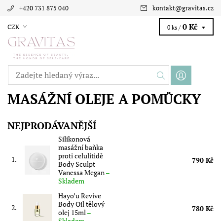
+420 731 875 040
kontakt
@
gravitas.cz
0 Kč
CZK
0 ks /
MASÁŽNÍ OLEJE A POMŮCKY
NEJPRODÁVANĚJŠÍ
Silikonová
masážní baňka
proti celulitidě
1.
790 Kč
Body Sculpt
Vanessa Megan
–
Skladem
Hayo’u Revive
Body Oil tělový
2.
780 Kč
olej 15ml
–
Skladem