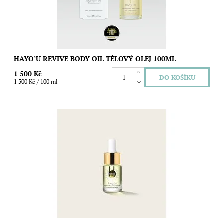
HAYO’U REVIVE BODY OIL TĚLOVÝ OLEJ 100ML
1 500 Kč
1 500 Kč / 100 ml
Luxusní tělový olej s revitalizačními účinky. Objem: 15ml
Dostupnost:
Skladem
Značka:
Hayo´u