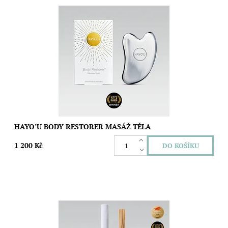
Zmírněte napětí unavených svalů pomocí tělového nástroje gua
sha.
Dostupnost:
Skladem
Značka:
Hayo´u
HAYO’U BODY RESTORER MASÁŽ TĚLA
1 200 Kč
Přivítejte své nové já díky tomuto revolučnímu masážnímu
nástroji.