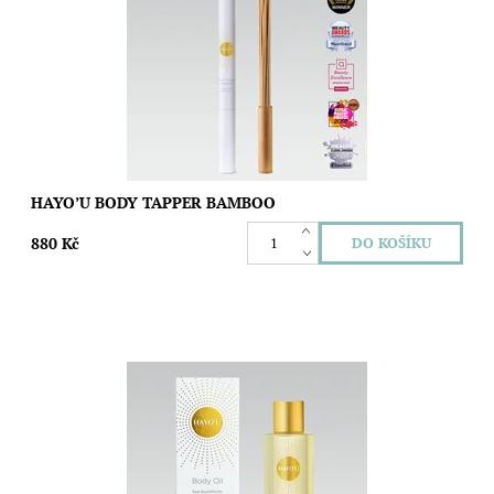
Dostupnost:
Skladem
Značka:
Hayo´u
HAYO’U BODY TAPPER BAMBOO
880 Kč
Luxusní tělový olej s revitalizačními účinky. Objem: 100ml
Dostupnost:
Skladem
Značka:
Hayo´u