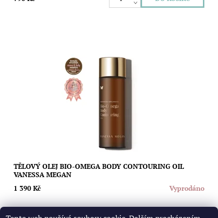
Organický tělový olej pro hladkou, pevnou a pružnou pokožku.
Obsahuje směs účinných olejů a 100% přírodních esencí. Olej je
vhodný pro všechny typy...
Dostupnost:
Vyprodáno
Značka:
Vanessa Megan
TĚLOVÝ OLEJ BIO-OMEGA BODY CONTOURING OIL
VANESSA MEGAN
1 390 Kč
Vyprodáno