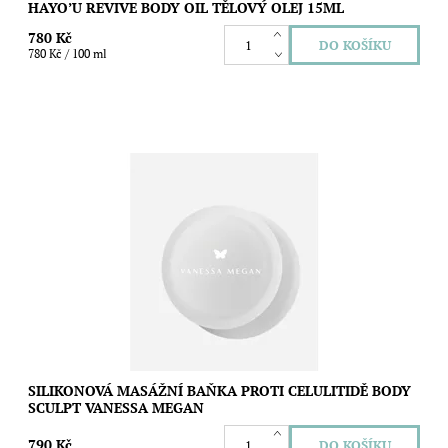
HAYO’U REVIVE BODY OIL TĚLOVÝ OLEJ 15ML
780 Kč
780 Kč / 100 ml
Silikonová masážní baňka podporuje krevní oběh, lymfatickou
drenáž a stimuluje tvorbu kolagenu, díky čemuž pokožku
zanechává pevnější, hladší a...
Dostupnost:
Skladem
Značka:
Vanessa Megan
SILIKONOVÁ MASÁŽNÍ BAŇKA PROTI CELULITIDĚ BODY
SCULPT VANESSA MEGAN
790 Kč