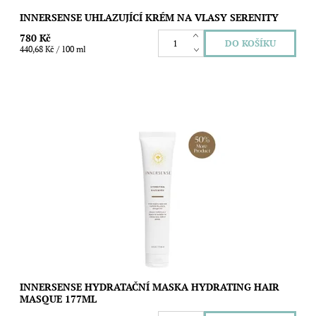
INNERSENSE UHLAZUJÍCÍ KRÉM NA VLASY SERENITY
780 Kč
440,68 Kč / 100 ml
Tato maska je nejlepší pro suché, dehydratované a poškozené
vlasy. Hloubkově hydratuje, revitalizuje a vyživuje. Objem:
177ml
Dostupnost:
Skladem
Značka:
Innersense
INNERSENSE HYDRATAČNÍ MASKA HYDRATING HAIR
MASQUE 177ML