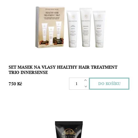
Set tří masek pro zdravé, vyživené a revitalizované vlasy.
Poskytuje hloubkovou hydrataci, detoxikaci, regeneraci a
posílení vlasového vlákna. Set...
Dostupnost:
Skladem
Značka:
Innersense
SET MASEK NA VLASY HEALTHY HAIR TREATMENT
TRIO INNERSENSE
750 Kč
Konec suchým konečkům, jaké známe snad každý! 100%
přírodní Clean Conditioner od britské Tabitha James-Kraan je