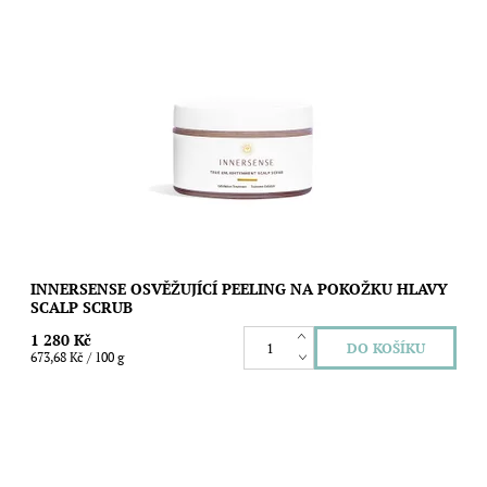
Skvělý produkt pro masáž pokožky hlavy a podporu šetrné
exfoliace šupinek na pokožce hlavy. Objem: 190 g
Dostupnost:
Skladem
Značka:
Innersense
INNERSENSE OSVĚŽUJÍCÍ PEELING NA POKOŽKU HLAVY
SCALP SCRUB
1 280 Kč
673,68 Kč / 100 g