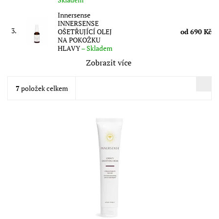
Innersense
INNERSENSE
3.
OŠETŘUJÍCÍ OLEJ
od 690 Kč
NA POKOŽKU
HLAVY
–
Skladem
Zobrazit více
7
položek celkem
Lehká emulze pro vytvoření dokonalého a hladkého účesu. Je
vhodná pro všechny typy vlasů, o které pečuje a nezatěžuje je.
Voní po citrusech a...
Dostupnost:
Skladem
Značka:
Innersense