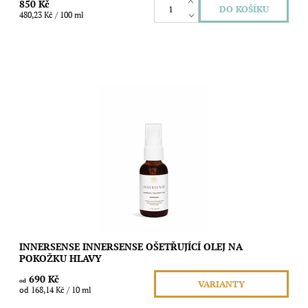
850 Kč
480,23 Kč / 100 ml
Máte problematickou pokožku hlavy nebo se vám nedaří dodat
vašim vlasům potřebnou výživu? Začněte s péčí pěkně od
kořínků!
Dostupnost:
Skladem
Značka:
Innersense
INNERSENSE INNERSENSE OŠETŘUJÍCÍ OLEJ NA
POKOŽKU HLAVY
690 Kč
od
VARIANTY
od 168,14 Kč / 10 ml