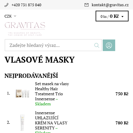
+420 731 875 040
kontakt
@
gravitas.cz
0 Kč
CZK
0 ks /
VLASOVÉ MASKY
NEJPRODÁVANĚJŠÍ
Set masek na vlasy
Healthy Hair
1.
Treatment Trio
750 Kč
Innersense
–
Skladem
Innersense
UHLAZUJÍCÍ
2.
KRÉM NA VLASY
780 Kč
SERENITY
–
Skladem