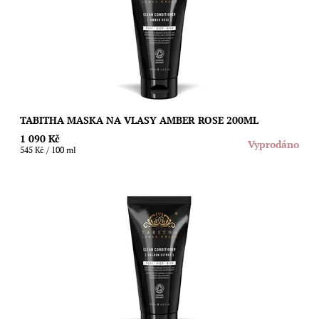
opravdová hydratační injekce pro...
Dostupnost:
Vyprodáno
Značka:
Tabitha James Kraan
TABITHA MASKA NA VLASY AMBER ROSE 200ML
1 090 Kč
Vyprodáno
545 Kč / 100 ml
Konec suchým konečkům, jaké známe snad každý! 100%
přírodní Clean Conditioner od britské Tabitha James-Kraan je
opravdová hydratační injekce pro...
Dostupnost:
Vyprodáno
Značka:
Tabitha James Kraan