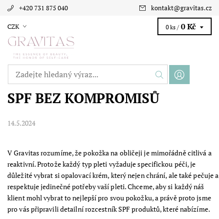
+420 731 875 040
kontakt
@
gravitas.cz
0 Kč
CZK
0 ks /
SPF BEZ KOMPROMISŮ
14.5.2024
V Gravitas rozumíme, že pokožka na obličeji je mimořádně citlivá a
reaktivní. Protože každý typ pleti vyžaduje specifickou péči, je
důležité vybrat si opalovací krém, který nejen chrání, ale také pečuje a
respektuje jedinečné potřeby vaší pleti. Chceme, aby si každý náš
klient mohl vybrat to nejlepší pro svou pokožku, a právě proto jsme
pro vás připravili detailní rozcestník SPF produktů, které nabízíme.