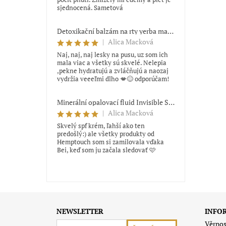
sjednocená. Sametová
Detoxikační balzám na rty yerba maté Trew Cosmetics
|
Alica Macková
Naj, naj, naj lesky na pusu, uz som ich
mala viac a všetky sú skvelé. Nelepia
,pekne hydratujú a zvláčňujú a naozaj
vydržia veeeľmi dlho 💋😊 odporúčam!
Minerální opalovací fluid Invisible SPF 50 Hemptouch 50 ml
|
Alica Macková
Skvelý spf krém, ľahší ako ten
predošlý:) ale všetky produkty od
Hemptouch som si zamilovala vďaka
Bei, keď som ju začala sledovať 🩷
NEWSLETTER
INFO
Věrnos