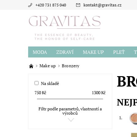
+420 731 875 040
kontakt
@
gravitas.cz
MODA
ZDRAVÍ
MAKE UP
PLEŤ
T
BLOG
O GRAVITAS
HODNOCENÍ OBCH
Make up
Bronzery
BR
Na skladě
750
Kč
1300
Kč
NEJ
Filtr podle parametrů, vlastností a
výrobců
1.