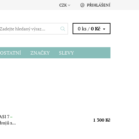
CZK
PŘIHLÁŠENÍ
0 ks /
0 Kč
OSTATNÍ
ZNAČKY
SLEVY
ASI 7
–
1 300 Kč
rojů s...