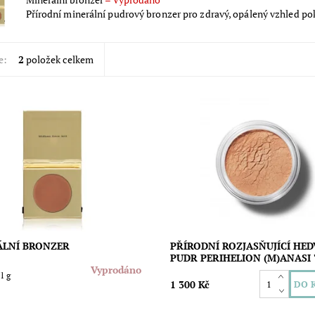
Přírodní minerální pudrový bronzer pro zdravý, opálený vzhled po
e:
2
položek celkem
 minerální pudrový bronzer pro
Luxusní rozjasňující pudr z prav
opálený vzhled pokožky obličeje i
hedvábí z etických zdrojů s neuvě
ěla. Vegan složení. Obsah: 14 g
hebkou texturou pro jemný třpyt 
zvýraznění v barvě růžového zlata.
ost:
Vyprodáno
Eco by Sonya
Dostupnost:
Skladem
Značka:
(M)ANASI 7
ÁLNÍ BRONZER
PŘÍRODNÍ ROZJASŇUJÍCÍ HE
PUDR PERIHELION (M)ANASI 
Vyprodáno
 1 g
1 300 Kč