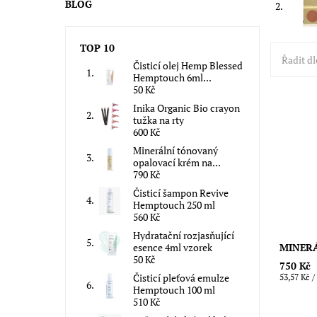
BLOG
2.
TOP 10
Řadit dl
Čisticí olej Hemp Blessed
Hemptouch 6ml...
50 Kč
Inika Organic Bio crayon
tužka na rty
Přírodní
600 Kč
zdravý, 
celého t
Minerální tónovaný
opalovací krém na...
Dostupn
790 Kč
Značka:
Čisticí šampon Revive
Hemptouch 250 ml
560 Kč
Hydratační rozjasňující
MINER
esence 4ml vzorek
50 Kč
750 Kč
Čisticí pleťová emulze
53,57 Kč /
Hemptouch 100 ml
510 Kč