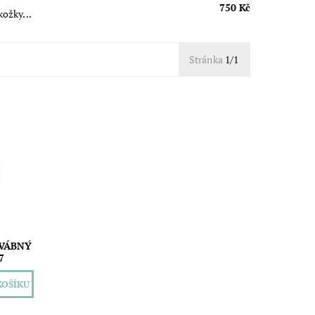
750 Kč
kožky...
Stránka
1/1
ého
řitelně
a
...
DVÁBNÝ
7