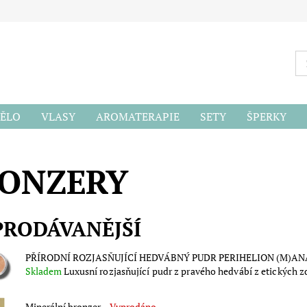
ĚLO
VLASY
AROMATERAPIE
SETY
ŠPERKY
ODU
ONZERY
PRODÁVANĚJŠÍ
PŘÍRODNÍ ROZJASŇUJÍCÍ HEDVÁBNÝ PUDR PERIHELION (M)AN
Skladem
Luxusní rozjasňující pudr z pravého hedvábí z etických zd
Minerální bronzer
–
Vyprodáno