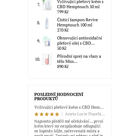
Vyživující pleťový krém s
CBD Hemptouch 50 ml
799 Kč
Čisticí šampon Revive
Hemptouch 100 ml
270 Kč
Obnovující antioxidační
pleťový olej s CBD...
50 Kč
Přírodní sprej na vlasy a
tělo Miss...
890 Kč
POSLEDNÍ HODNOCENÍ
PRODUKTŮ
Vyživující pleťový krém s CBD Hemptouch 50 ml
|
Aneta Lucie Popeláková
Naprosto předčil mé očekávání … první
krém který mi nezpůsobuje odlupující
se šupinky kůže, začervenalá místa a
pocit pnutí. Zmizely mi edémy a pleť je