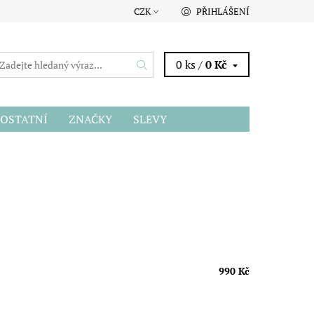
CZK
PŘIHLÁŠENÍ
0 ks /
0 Kč
OSTATNÍ
ZNAČKY
SLEVY
990 Kč
.