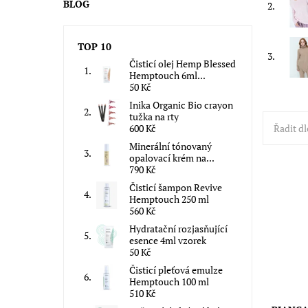
BLOG
2.
TOP 10
3.
Čisticí olej Hemp Blessed
Hemptouch 6ml...
50 Kč
Inika Organic Bio crayon
tužka na rty
Řadit dl
600 Kč
Minerální tónovaný
opalovací krém na...
790 Kč
Čisticí šampon Revive
Materiál
Hemptouch 250 ml
Poliamid
560 Kč
Viscosa 
prodyšný
Hydratační rozjasňující
esence 4ml vzorek
Dostupn
50 Kč
Čisticí pleťová emulze
Hemptouch 100 ml
510 Kč