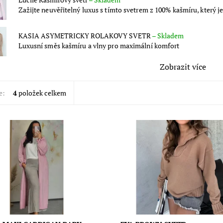
Zažijte neuvěřitelný luxus s tímto svetrem z 100% kašmíru, který je
KASIA ASYMETRICKY ROLAKOVY SVETR
–
Skladem
Luxusní směs kašmíru a vlny pro maximální komfort
Zobrazit více
e:
4
položek celkem
: 50% Polyacrilic, 11%
Svetr s límečkem na zip je ideáln
ic, 10% Mohair, 20% Wool, 9%
pro každodenní outfit, který půso
Typ materiálu: hřejivý, lehký a
ležérně, ale zároveň elegantně. M
, měkký a luxusní Země...
: 100% Umělá...
ost:
Skladem
Dostupnost:
Skladem
Značka:
Gravitas