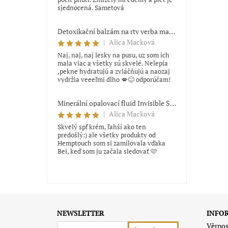
sjednocená. Sametová
Detoxikační balzám na rty yerba maté Trew Cosmetics
|
Alica Macková
Naj, naj, naj lesky na pusu, uz som ich
mala viac a všetky sú skvelé. Nelepia
,pekne hydratujú a zvláčňujú a naozaj
vydržia veeeľmi dlho 💋😊 odporúčam!
Minerální opalovací fluid Invisible SPF 50 Hemptouch 50 ml
|
Alica Macková
Skvelý spf krém, ľahší ako ten
predošlý:) ale všetky produkty od
Hemptouch som si zamilovala vďaka
Bei, keď som ju začala sledovať 🩷
NEWSLETTER
INFO
Věrnos