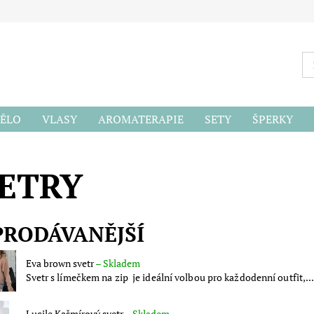
ĚLO
VLASY
AROMATERAPIE
SETY
ŠPERKY
ODU
ETRY
PRODÁVANĚJŠÍ
Eva brown svetr
–
Skladem
Svetr s límečkem na zip je ideální volbou pro každodenní outfit,..
Lucile Kašmírový svetr
–
Skladem