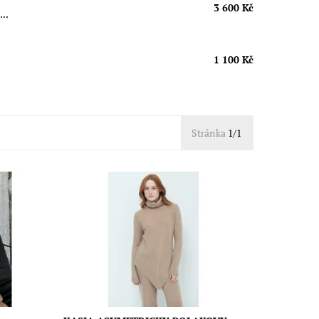
3 600 Kč
...
1 100 Kč
Stránka
1/1
í volbou
Luxusní směs kašmíru a vlny pro
bí
maximální komfort
ateriál
Dostupnost:
Skladem
Značka:
Gravitas