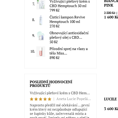
BIANCA
Vyživující pleťový krém s
PINK
CBD Hemptouch 50 ml
799 Kč
2 300 Kč
(
Čisticí šampon Revive
1 600 K
Hemptouch 100 ml
270 Kč
Obnovující antioxidační
pleťový olej s CBD...
50 Kč
Přírodní sprej na vlasy a
Zažijte 
tělo Miss...
svetrem 
890 Kč
nepostr
dny.
Dostupn
Značka:
POSLEDNÍ HODNOCENÍ
PRODUKTŮ
Vyživující pleťový krém s CBD Hemptouch 50 ml
|
Aneta Lucie Popeláková
LUCILE
Naprosto předčil mé očekávání … první
3 600 K
krém který mi nezpůsobuje odlupující
se šupinky kůže, začervenalá místa a
pocit pnutí. Zmizely mi edémy a pleť je