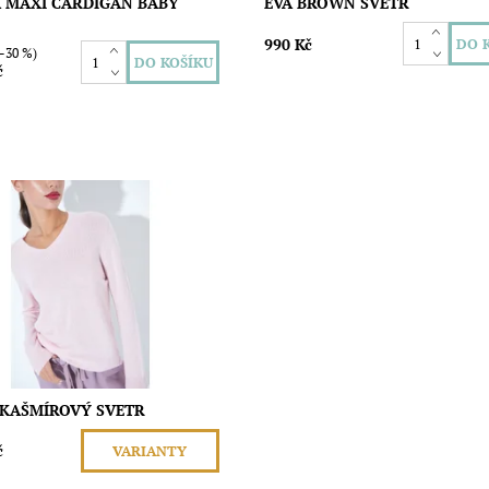
 MAXI CARDIGAN BABY
EVA BROWN SVETR
990 Kč
–30 %)
č
neuvěřitelný luxus s tímto
z 100% kašmíru, který je
adatelným kouskem pro chladné
ost:
Skladem
Gravitas
 KAŠMÍROVÝ SVETR
č
VARIANTY