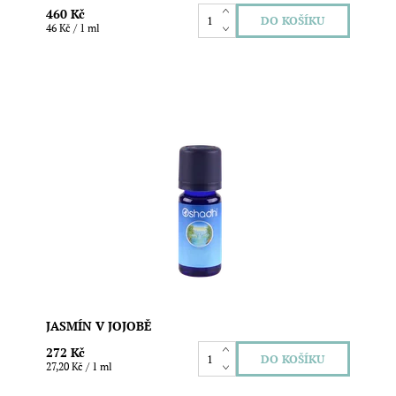
460 Kč
46 Kč / 1 ml
Obsah: 10ml Éterický olej 100% čistý přírodní v jojobě.
Jasmin Sambac 3% koncentrace v čisté jojobě. Lze
použít jako pleťový olej (při použití na obličej je vhodné
jej zředit na polovinu), osobní parfém, nebo přidat do
masážního oleje.
Dostupnost:
Skladem
Značka:
Oshadhi
JASMÍN V JOJOBĚ
272 Kč
27,20 Kč / 1 ml