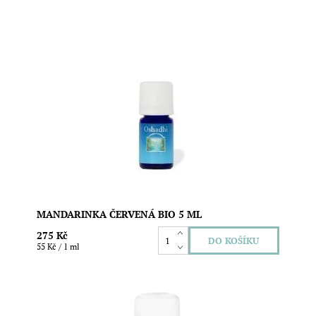
Obsah: 5ml Citrus reticulataZemě původu:
ItálieZpůsob kultivace: ekologické zemědělstvíZpůsob
zpracování: lisování za studenaPoužitá část rostliny:
kůraObsahuje zejména: limonen, gama-terpinen, alfa- a
beta-pinen, myrcen, paracymen, terpinolen a další
Dostupnost:
Skladem
Značka:
Oshadhi
MANDARINKA ČERVENÁ BIO 5 ML
275 Kč
55 Kč / 1 ml
Synergická směs esenciálních olejů. Srdečná, osvěžující