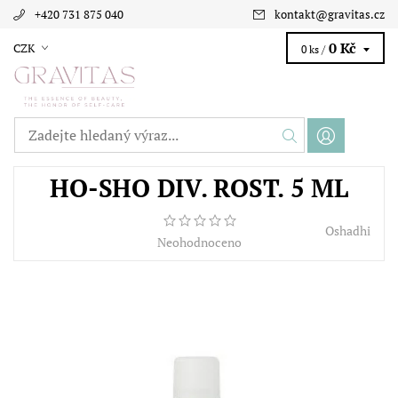
+420 731 875 040
kontakt
@
gravitas.cz
0 Kč
CZK
0 ks /
HO-SHO DIV. ROST. 5 ML
Oshadhi
Neohodnoceno