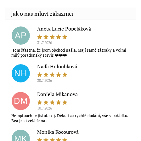
Aneta Lucie Popeláková
AP
31.7.2026
Jsem šťastná, že jsem obchod našla. Mají samé zázraky a velmi
milý poradenský servis ❤️❤️❤️
Naďa Holoubková
NH
20.7.2026
Souhlasím s obchodními podmínkami
Daniela Mikanova
DM
10.7.2026
Hemptouch je jistota :-). Děkuji za rychlé dodání, vše v pořádku.
Bea je skvělá žena!
Monika Kocourová
MK