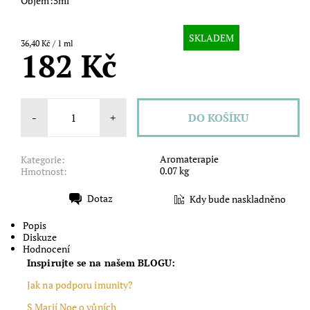
Objem:5ml
SKLADEM
36,40 Kč / 1 ml
182 Kč
-
+
Aromaterapie
Kategorie:
0.07 kg
Hmotnost:
Dotaz
Kdy bude naskladněno
Tisk
Popis
Diskuze
Hodnocení
Inspirujte se na našem BLOGU:
Jak na podporu imunity?
S Marií Noe o vůních