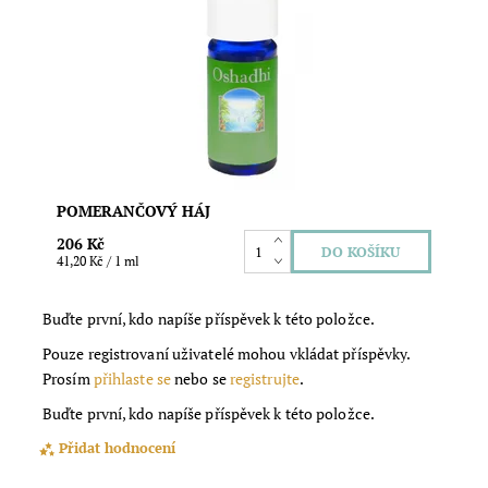
směs citrusových olejů Objem: 5ml Obsahuje:
pomeranč, mandarinka, bergamot, citron a další
Dostupnost:
Skladem
Značka:
Oshadhi
POMERANČOVÝ HÁJ
206 Kč
41,20 Kč / 1 ml
Buďte první, kdo napíše příspěvek k této položce.
Pouze registrovaní uživatelé mohou vkládat příspěvky.
Prosím
přihlaste se
nebo se
registrujte
.
Buďte první, kdo napíše příspěvek k této položce.
Přidat hodnocení