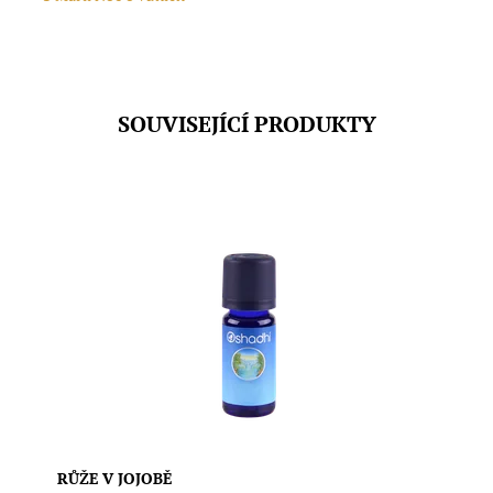
SOUVISEJÍCÍ PRODUKTY
Obsah: 10ml Éterický olej 100% čistý přírodní v jojobě.
Růže bulharská 3% koncentrace v čisté jojobě
Simmondsia chinensis Seed oil, Rosa damascena oil.
Lze použít jako pleťový olej (při použití na obličej je
vhodné jej zředit na polovinu), osobní...
Dostupnost:
Skladem
Značka:
Oshadhi
RŮŽE V JOJOBĚ