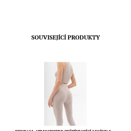
SOUVISEJÍCÍ PRODUKTY
Tyto bezešvé legíny s vysokým pasem a širokým
žebrovaným elastickým páskem poskytují lehkou
podporu a jemnou péči po celý den, aniž by omezovaly
volnost pohybu.
Dostupnost:
Skladem
Značka:
Moda