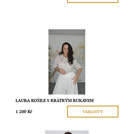
V neutrální kamenné barvě se stane všestranným
kouskem, který snadno sladíte s jakýmkoli
outfitem. Cítit se volně, vypadat stylově. Tato oversized
pruhovaná košile v barvě stone je přesně to, co
potřebujete, abyste vyjádřila svou osobnost s lehkostí
a...
Dostupnost:
Skladem
Značka:
Moda
LAURA KOŠILE S KRÁTKÝM RUKÁVEM
1 200 Kč
VARIANTY