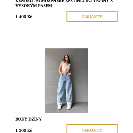
KENDALL ATMOSPHERE ZEŠTÍHLUJÍCÍ LEGÍNY S
VYSOKÝM PASEM
1 400 Kč
VARIANTY
Dopřejte si pohodlí i styl s těmito trendy širokými
džínovými kalhotami. Navržené pro moderní ženy, které
milují ležérní, ale zároveň módní vzhled.
Dostupnost:
Skladem
Značka:
Gravitas
ROKY DZINY
1 300 Kč
VARIANTY