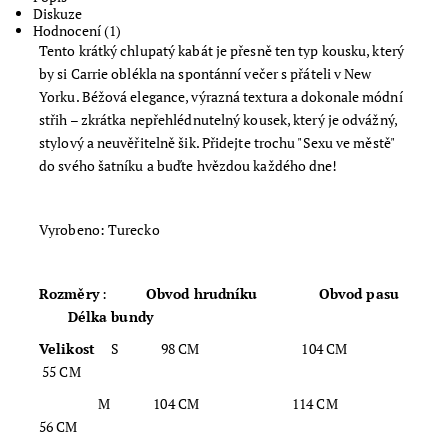
Diskuze
Hodnocení (1)
Tento krátký chlupatý kabát je přesně ten typ kousku, který
by si Carrie oblékla na spontánní večer s přáteli v New
Yorku. Béžová elegance, výrazná textura a dokonale módní
střih – zkrátka nepřehlédnutelný kousek, který je odvážný,
stylový a neuvěřitelně šik. Přidejte trochu "Sexu ve městě"
do svého šatníku a buďte hvězdou každého dne!
Vyrobeno: Turecko
Rozměry
:
Obvod hrudníku Obvod pasu
Délka bundy
Velikost
S
98 CM 104 CM
55 CM
M 104 CM 114 CM
56 CM