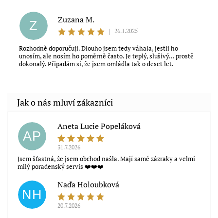
Zuzana M.
Z
|
26.1.2025
Rozhodně doporučuji. Dlouho jsem tedy váhala, jestli ho
unosím, ale nosím ho poměrně často. Je teplý, slušivý... prostě
dokonalý. Připadám si, že jsem omládla tak o deset let.
Aneta Lucie Popeláková
Souhlasím s obchodními podmínkami
AP
31.7.2026
Jsem šťastná, že jsem obchod našla. Mají samé zázraky a velmi
milý poradenský servis ❤️❤️❤️
Naďa Holoubková
NH
20.7.2026