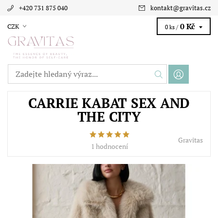
+420 731 875 040
kontakt
@
gravitas.cz
0 Kč
CZK
0 ks /
CARRIE KABAT SEX AND
THE CITY
Gravitas
1 hodnocení