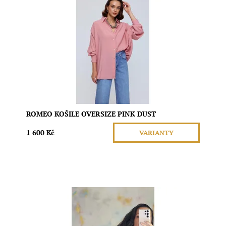
Dopřejte si maximální pohodlí a styl s oversize košilí z
jemného modalu. Tato košile je dokonalou volbou pro
ty, kteří milují ležérní eleganci s důrazem na kvalitní
materiál.
Dostupnost:
Skladem
Značka:
Gravitas
ROMEO KOŠILE OVERSIZE PINK DUST
1 600 Kč
VARIANTY
Materiál: 95% bavlna, 5% elastane Typ
materiálu: vzdušný, příjemný, neprosvítá Země výroby:
Itálie Velikost: UNI (S,L,M)