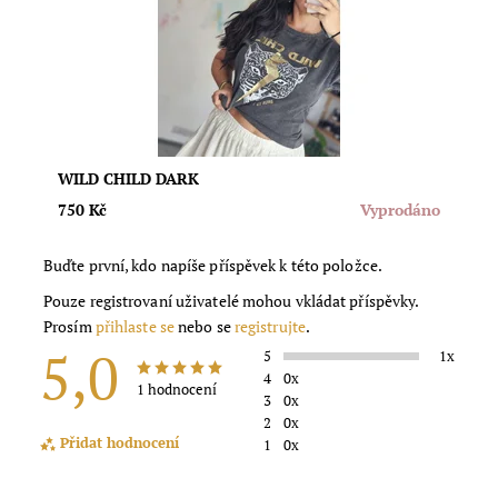
Dostupnost:
Vyprodáno
Značka:
Moda
WILD CHILD DARK
750 Kč
Vyprodáno
Buďte první, kdo napíše příspěvek k této položce.
Pouze registrovaní uživatelé mohou vkládat příspěvky.
Prosím
přihlaste se
nebo se
registrujte
.
5,0
5
1x
4
0x
1 hodnocení
3
0x
2
0x
Přidat hodnocení
1
0x