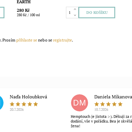
EARTH
280 Kč
280 Kč / 100 ml
y. Prosím
přihlaste se
nebo se
registrujte
.
Naďa Holoubková
Daniela Mikanov
H
DM
20.7.2026
10.7.2026
Hemptouch je jistota :-). Děkuji za 
dodání, vše v pořádku. Bea je skvěl
žena!