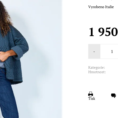
Vyrobeno Italie
1 950
-
Kategorie:
Hmotnost:
Tisk