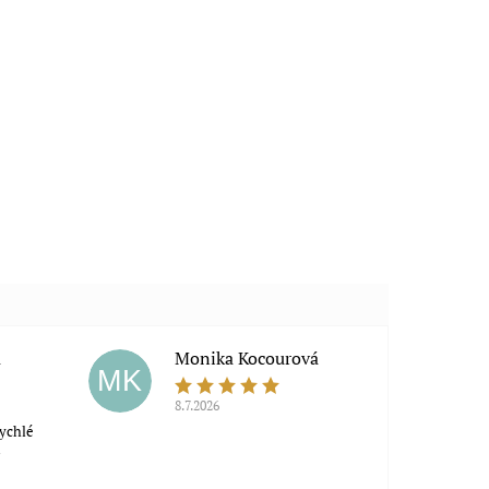
a
Monika Kocourová
MK
8.7.2026
rychlé
á