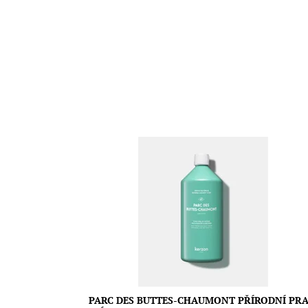
Jeho vůně vás přenese do parku Buttes-Chaumont v
Francii, kde můžete snít ve stínu cedrů z Libanonu.
Vůně pracího mýdla se otevírá dřevitými tóny a rozví
do lehkého květinového srdce, zakončeného
smyslnými tóny cedru a santalového dřeva. Vegan
Objem: 1L
Dostupnost:
Skladem
Značka:
Kerzon Paris
PARC DES BUTTES-CHAUMONT PŘÍRODNÍ PRA