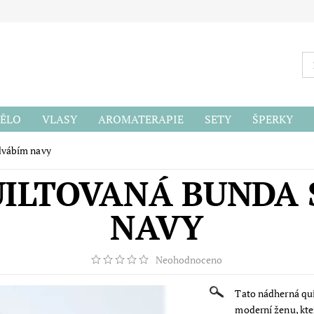
ĚLO
VLASY
AROMATERAPIE
SETY
ŠPERKY
ODU
dvábím navy
UILTOVANÁ BUNDA 
NAVY
Neohodnoceno
Tato nádherná qu
moderní ženu, kter