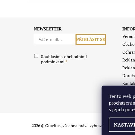
Souhlasím s obchodními podmínkami
NEWSLETTER
INFO
Věrnos
Obcho
Ochran
Souhlasím s obchodními
Reklam
podmínkami
Reklam
Doruče
Kontak
O Grav
Tento web p
Vrácen
procházením
s jejich pou
NASTAV
2026 © Gravitas, všechna práva vyhrazena
Upravit nasta