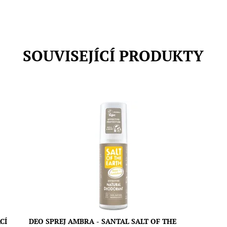
SOUVISEJÍCÍ PRODUKTY
e
Přírodní deodorant Salt of the Earth s ambrou a
santalem je určen pro muže, ale i ženy, které mají rády
jí
neotřelé pánské a unisex mošusové vůně. Kombinuje
účinky minerální soli s éterickými oleji a bylinnými
extrakty. Pro spolehlivou ochranu po celý den....
Dostupnost:
Skladem
Značka:
Salt of the Earth
CÍ
DEO SPREJ AMBRA - SANTAL SALT OF THE