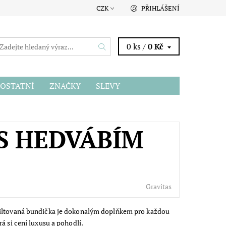
CZK
PŘIHLÁŠENÍ
0 ks /
0 Kč
OSTATNÍ
ZNAČKY
SLEVY
S HEDVÁBÍM
Gravitas
iltovaná bundička je dokonalým doplňkem pro každou
á si cení luxusu a pohodlí.