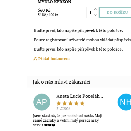
MÝDLO KERZON
560 Kč
56 Kč / 100 ks
Buďte první, kdo napíše příspěvek k této položce.
Pouze registrovaní uživatelé mohou vkládat příspěvk
Buďte první, kdo napíše příspěvek k této položce.
Přidat hodnocení
Aneta Lucie Popeláková
AP
N
31.7.2026
Jsem šťastná, že jsem obchod našla. Mají
samé zázraky a velmi milý poradenský
servis ❤️❤️❤️