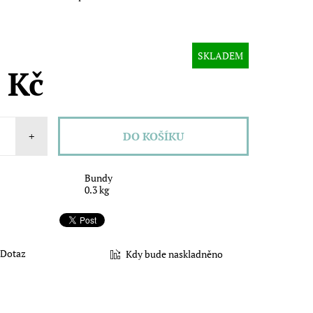
SKLADEM
 Kč
+
Bundy
0.3 kg
Dotaz
Kdy bude naskladněno