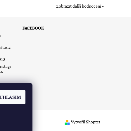
Zobrazit další hodnocení
FACEBOOK
e
vitas.c
040
nstagr
cs
UHLASÍM
Vytvořil Shoptet