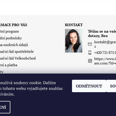
RMACE PRO VÁS
KONTAKT
tní program
Těším se na vaš
dotazy, Bea
dní podmínky
kontakt
@
gra
a osobních údajů
z
ační řád spotřebitele
+420 731 875 
ační řád Velkoobchod
https://www.i
am.com/?hl=
ní a platba
ty
itas
oužívá soubory cookie. Dalším
í zboží - oblečení
ODMÍTNOUT
SO
 tohoto webu vyjadřujete souhlas
žíváním.
ENÍ
vení cookies