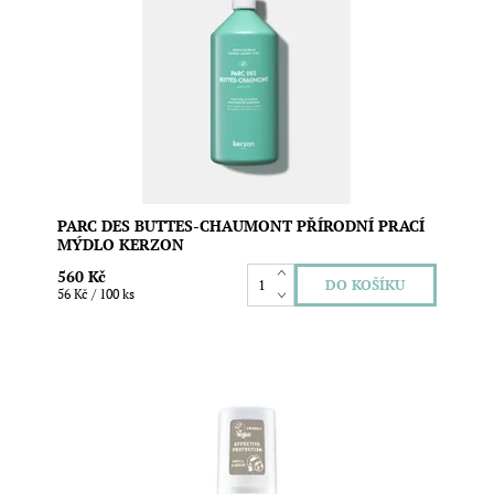
Jeho vůně vás přenese do parku Buttes-Chaumont ve
Francii, kde můžete snít ve stínu cedrů z Libanonu.
Vůně pracího mýdla se otevírá dřevitými tóny a rozvíjí
do lehkého květinového srdce, zakončeného smyslnými
tóny cedru a santalového dřeva. Vegan Objem: 1L
Dostupnost:
Skladem
Značka:
Kerzon Paris
PARC DES BUTTES-CHAUMONT PŘÍRODNÍ PRACÍ
MÝDLO KERZON
560 Kč
56 Kč / 100 ks
Přírodní deodorant Salt of the Earth s ambrou a
santalem je určen pro muže, ale i ženy, které mají rády
neotřelé pánské a unisex mošusové vůně. Kombinuje