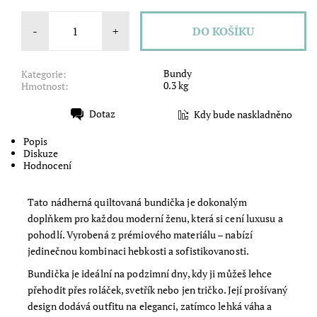
-
+
Bundy
Kategorie:
0.3 kg
Hmotnost:
Dotaz
Kdy bude naskladněno
Tisk
Popis
Diskuze
Hodnocení
Tato nádherná quiltovaná bundička je dokonalým
doplňkem pro každou moderní ženu, která si cení luxusu a
pohodlí. Vyrobená z prémiového materiálu – nabízí
jedinečnou kombinaci hebkosti a sofistikovanosti.
Bundička je ideální na podzimní dny, kdy ji můžeš lehce
přehodit přes roláček, svetřík nebo jen tričko. Její prošívaný
design dodává outfitu na eleganci, zatímco lehká váha a