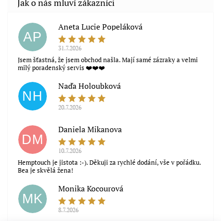
Aneta Lucie Popeláková
AP
31.7.2026
Jsem šťastná, že jsem obchod našla. Mají samé zázraky a velmi
milý poradenský servis ❤️❤️❤️
Naďa Holoubková
NH
20.7.2026
Souhlasím s obchodními podmínkami
Daniela Mikanova
DM
10.7.2026
Hemptouch je jistota :-). Děkuji za rychlé dodání, vše v pořádku.
Bea je skvělá žena!
Monika Kocourová
MK
8.7.2026