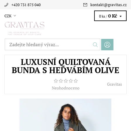
+420 731 875 040
kontakt
@
gravitas.cz
0 Kč
CZK
0 ks /
LUXUSNÍ QUILTOVANÁ
BUNDA S HEDVÁBÍM OLIVE
Gravitas
Neohodnoceno