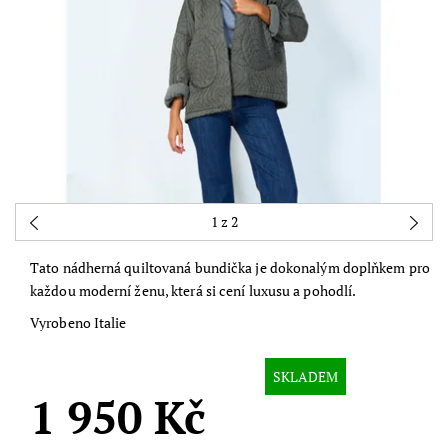
1
z 2
Tato nádherná quiltovaná bundička je dokonalým doplňkem pro
každou moderní ženu, která si cení luxusu a pohodlí.
Vyrobeno Italie
SKLADEM
1 950 Kč