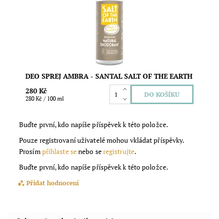
účinky minerální soli s éterickými oleji a bylinnými
extrakty. Pro spolehlivou ochranu po celý den....
Dostupnost:
Skladem
Značka:
Salt of the Earth
DEO SPREJ AMBRA - SANTAL SALT OF THE EARTH
280 Kč
280 Kč / 100 ml
Buďte první, kdo napíše příspěvek k této položce.
Pouze registrovaní uživatelé mohou vkládat příspěvky.
Prosím
přihlaste se
nebo se
registrujte
.
Buďte první, kdo napíše příspěvek k této položce.
Přidat hodnocení