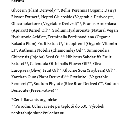
Sérum
Glycerin (Plant Derived)**, Bellis Perennis (Organic Daisy)
Flower Extract*, Heptyl Glucoside (Vegetable Derived)**,
Gluconolactone (Vegetable Derived)**, Prunus Armeniaca
(Apricot) Kernel Oil**, Sodium Hyaluronate (Natural Vegan
Hyaluronic Acid)**, Terminalia Ferdinandiana (Organic
Kakadu Plum) Fruit Extract*, Tocopherol (Organic Vitamin
E)*, Anthemis Nobilis (Chamomile) Oil**, Simmondsia
Chinensis (Jojoba) Seed Oil**, Hibiscus Sabdariffa Fruit
Extract**, Calendula Officinalis Flower Oil**, Olea
Europaea (Olive) Fruit Oil**, Glycine Soja (Soybean) Oil**,
Xanthan Gum (Plant Derived)**, Erythritol (Vegetable
Ferment)**, Sodium Phytate (Rice Bran Derived)**, Sodium
Benzoate (Preservative)**
*Certifikované, organické.
**Přírodní. Uchovávejte při teplotě do 30C. Výrobek
neobsahuje sluneční ochranu.