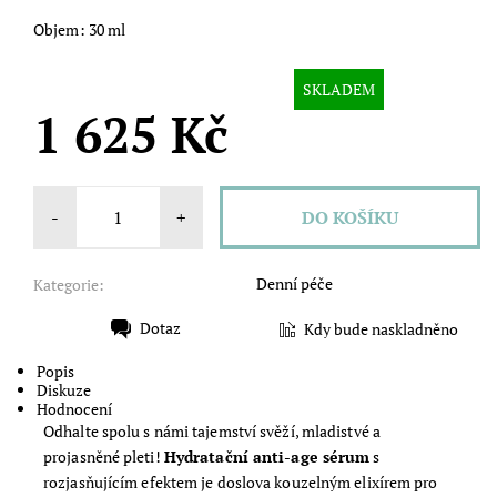
Objem: 30 ml
SKLADEM
1 625 Kč
-
+
Denní péče
Kategorie:
Dotaz
Kdy bude naskladněno
Tisk
Popis
Diskuze
Hodnocení
Odhalte spolu s námi tajemství svěží, mladistvé a
projasněné pleti!
Hydratační anti-age sérum
s
rozjasňujícím efektem je doslova kouzelným elixírem pro