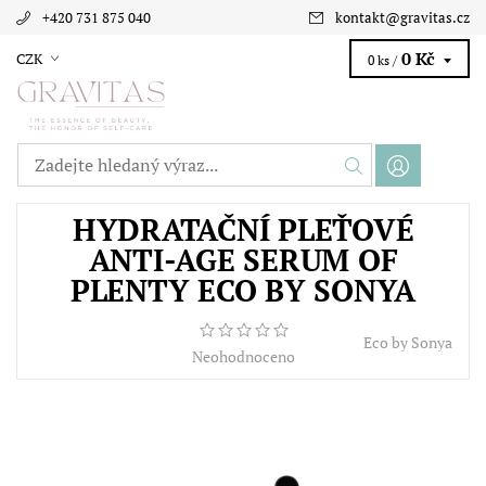
+420 731 875 040
kontakt
@
gravitas.cz
0 Kč
CZK
0 ks /
HYDRATAČNÍ PLEŤOVÉ
ANTI-AGE SERUM OF
PLENTY ECO BY SONYA
Eco by Sonya
Neohodnoceno