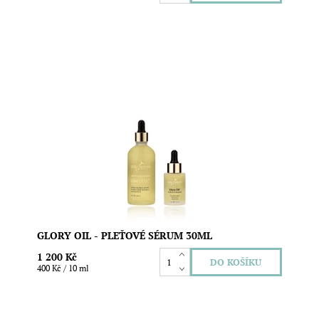
Tímto denním i nočním sérem snížíte viditelnost
jemných vrásek, zvýšíte pružnost pleti a vybudíte ji
k tvorbě důležitého kolagenu. Objem: 30ml
Dostupnost:
Skladem
Značka:
Eco by Sonya
GLORY OIL - PLEŤOVÉ SÉRUM 30ML
1 200 Kč
400 Kč / 10 ml