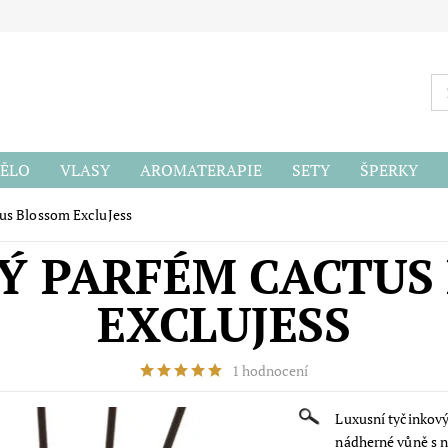
ĚLO
VLASY
AROMATERAPIE
SETY
ŠPERKY
ODU
us Blossom ExcluJess
Ý PARFÉM CACTUS
EXCLUJESS
1 hodnocení
Luxusní tyčinkov
nádherné vůně s n