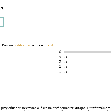
US
y. Prosím
přihlaste se
nebo se
registrujte
.
5
4
0x
3
0x
2
0x
1
0x
 prvý oňuch 💚 nevraviac o láske na prvý pohľad pri dizajne. Difuzér máme v