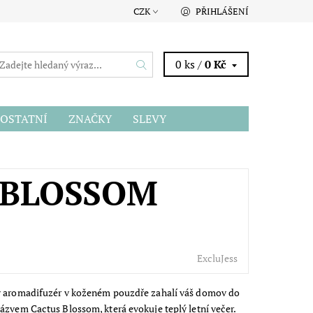
CZK
PŘIHLÁŠENÍ
0 ks /
0 Kč
OSTATNÍ
ZNAČKY
SLEVY
 BLOSSOM
ExcluJess
ý aromadifuzér v koženém pouzdře zahalí váš domov do
ázvem Cactus Blossom, která evokuje teplý letní večer.