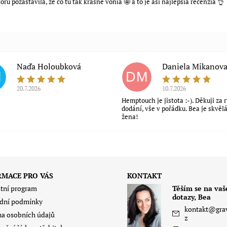
ru pozastavila, že čo tu tak krásne vonia 🤩 a to je asi najlepšia recenzia 👌
Naďa Holoubková
Daniela Mikanov
H
DM
20.7.2026
10.7.2026
Hemptouch je jistota :-). Děkuji za 
dodání, vše v pořádku. Bea je skvěl
žena!
RMACE PRO VÁS
KONTAKT
tní program
Těším se na vaš
dotazy, Bea
dní podmínky
kontakt
@
gra
a osobních údajů
z