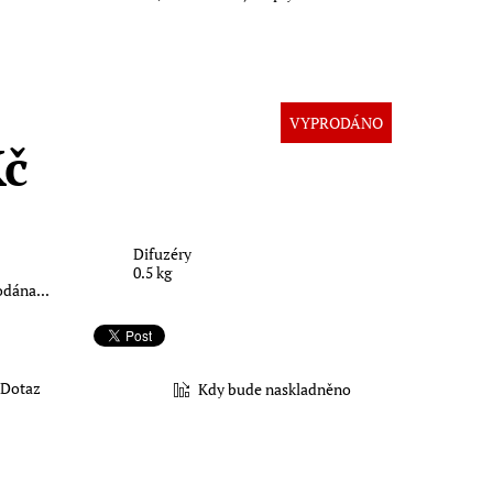
VYPRODÁNO
Kč
Difuzéry
0.5 kg
odána...
Dotaz
Kdy bude naskladněno