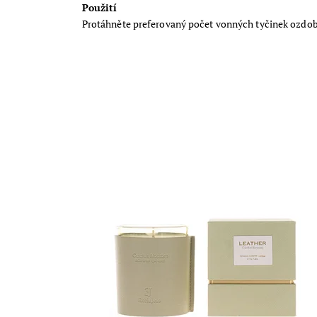
Použití
Protáhněte preferovaný počet vonných tyčinek ozdobn
Luxusní svíčka z přírodního vosku zahalí váš domov
do nádherné vůně s názvem Cactus Blossom, která
evokuje teplý letní večer. Obsah: 210 g
Dostupnost:
Skladem
Značka:
ExcluJess