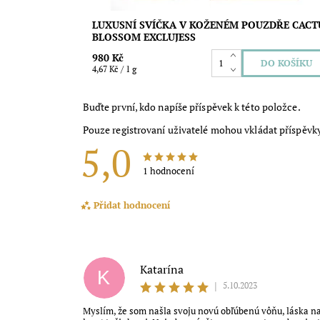
LUXUSNÍ SVÍČKA V KOŽENÉM POUZDŘE CACT
BLOSSOM EXCLUJESS
980 Kč
4,67 Kč / 1 g
Buďte první, kdo napíše příspěvek k této položce.
Pouze registrovaní uživatelé mohou vkládat příspěvk
5,0
1 hodnocení
Přidat hodnocení
Katarína
K
|
5.10.2023
Myslím, že som našla svoju novú obľúbenú vôňu, láska na