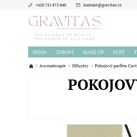
+420 731 875 040
kontakt
@
gravitas.cz
MODA
ZDRAVÍ
MAKE UP
PLEŤ
T
BLOG
O GRAVITAS
HODNOCENÍ OBCH
Aromaterapie
Difuzéry
Pokojový parfém Cact
POKOJOV