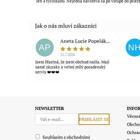
len 4 tyčinkami. Nejedna návšteva sa po vstupe do priesto
Souhlasím s obchodními podmínkami
Aneta Lucie Popeláková
AP
N
31.7.2026
Jsem šťastná, že jsem obchod našla. Mají
samé zázraky a velmi milý poradenský
servis ❤️❤️❤️
NEWSLETTER
INFO
Věrnos
Obcho
Ochran
Souhlasím s obchodními