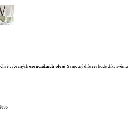
člivě vybraných
esenciálních olejů
. Samotný difuzér bude díky svém
dřevo