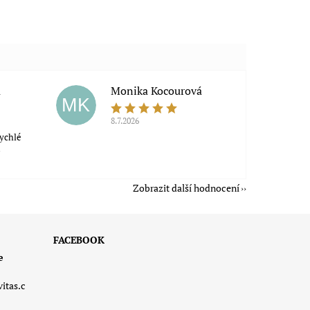
a
Monika Kocourová
MK
8.7.2026
rychlé
á
Zobrazit další hodnocení
FACEBOOK
e
vitas.c