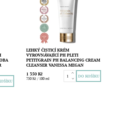
ý pro
upu, nečistot i přebytečné mastnoty.
Vhodný pro všechny typy pleti. Vegan
složení. Vyrobeno v Austrálii....
Dostupnost:
Skladem
Značka:
Vanessa Megan
LEHKÝ ČISTICÍ KRÉM
I
VYROVNÁVAJÍCÍ PH PLETI
JOBA
PETITGRAIN PH BALANCING CREAM
R
CLEANSER VANESSA MEGAN
1 350 Kč
750 Kč / 100 ml