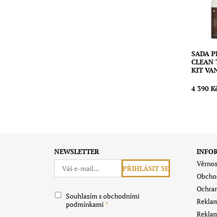
Dostupn
Značka:
SADA P
CLEAN 
KIT VA
4 390 K
NEWSLETTER
INFO
Věrnos
Obcho
Ochran
Souhlasím s obchodními
Reklam
podmínkami
Reklam