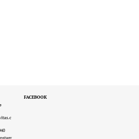
FACEBOOK
e
vitas.c
040
nstagr