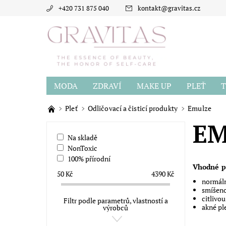
+420 731 875 040
kontakt
@
gravitas.cz
MODA
ZDRAVÍ
MAKE UP
PLEŤ
T
BLOG
O GRAVITAS
HODNOCENÍ OBCH
Pleť
Odličovací a čisticí produkty
Emulze
EM
Na skladě
NonToxic
100% přírodní
Vhodné 
50
Kč
4390
Kč
normáln
smíšeno
citlivou
Filtr podle parametrů, vlastností a
akné pl
výrobců