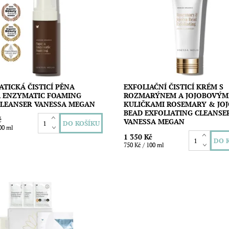
čními a exfoliačními účinky.
hladkou a čistou pokožku. Vhodn
ro všechny typy pleti a zejména
všechny typy pleti a zejména
lematickou s akné. Vegan...
problematickou, aknózní a
s pigmentovými...
ost:
Skladem
Vanessa Megan
Dostupnost:
Skladem
Značka:
Vanessa Megan
TICKÁ ČISTICÍ PĚNA
EXFOLIAČNÍ ČISTICÍ KRÉM S
A ENZYMATIC FOAMING
ROZMARÝNEM A JOJOBOVÝM
CLEANSER VANESSA MEGAN
KULIČKAMI ROSEMARY & JO
BEAD EXFOLIATING CLEANSE
č
VANESSA MEGAN
00 ml
1 350 Kč
750 Kč / 100 ml
le zároveň účinná péče o
ou pleť ve 3 krocích: čištění,
ce a hydratace. Navržená k
kožní bariéry a podpoře...