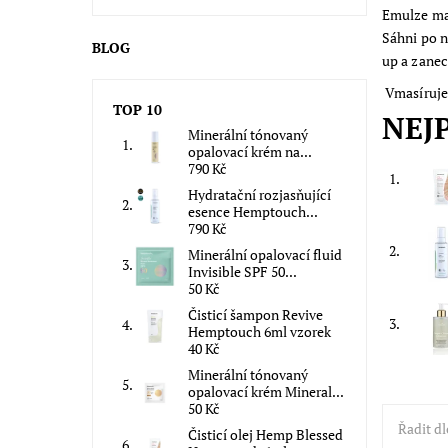
Emulze maj
Sáhni po n
BLOG
up a zanec
Vmasíruje 
TOP 10
NEJ
Minerální tónovaný
opalovací krém na...
790 Kč
1.
Hydratační rozjasňující
esence Hemptouch...
790 Kč
2.
Minerální opalovací fluid
Invisible SPF 50...
50 Kč
Čisticí šampon Revive
3.
Hemptouch 6ml vzorek
40 Kč
Minerální tónovaný
opalovací krém Mineral...
50 Kč
Řadit dl
Čisticí olej Hemp Blessed