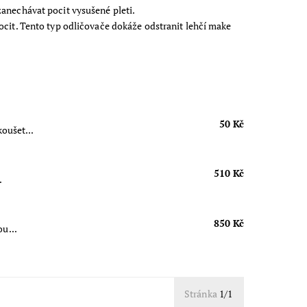
zanechávat pocit vysušené pleti.
ocit. Tento typ odličovače dokáže odstranit lehčí make
50 Kč
oušet...
510 Kč
.
850 Kč
ou...
Stránka
1/1