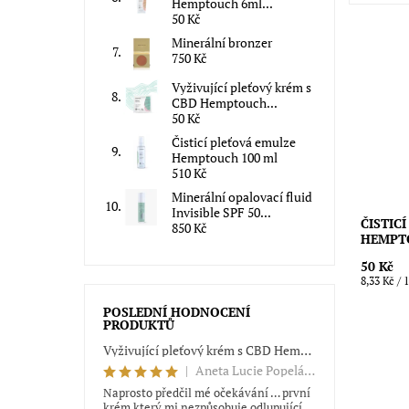
Hemptouch 6ml...
50 Kč
Minerální bronzer
750 Kč
Vzorek č
Hemptou
Vyživující pleťový krém s
odličova
CBD Hemptouch...
i výsledn
50 Kč
Dostupn
Čisticí pleťová emulze
Značka:
Hemptouch 100 ml
510 Kč
Minerální opalovací fluid
Invisible SPF 50...
ČISTIC
850 Kč
HEMPT
50 Kč
8,33 Kč / 
POSLEDNÍ HODNOCENÍ
PRODUKTŮ
Vyživující pleťový krém s CBD Hemptouch 50 ml
|
Aneta Lucie Popeláková
Naprosto předčil mé očekávání … první
Přírodní
krém který mi nezpůsobuje odlupující