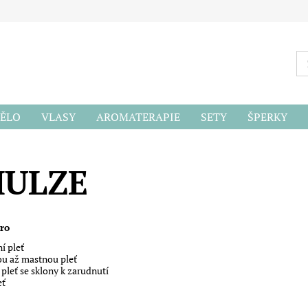
ĚLO
VLASY
AROMATERAPIE
SETY
ŠPERKY
ODU
ULZE
pro
í pleť
u až mastnou pleť
 pleť se sklony k zarudnutí
eť