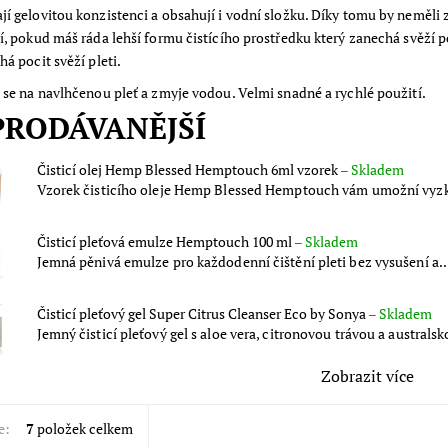
í gelovitou konzistenci a obsahují i vodní složku. Díky tomu by neměli 
í, pokud máš ráda lehší formu čistícího prostředku který zanechá svěží p
há pocit svěží pleti.
se na navlhčenou pleť a zmyje vodou. Velmi snadné a rychlé použití.
PRODÁVANĚJŠÍ
Čisticí olej Hemp Blessed Hemptouch 6ml vzorek
–
Skladem
Vzorek čisticího oleje Hemp Blessed Hemptouch vám umožní vyzk
Čisticí pleťová emulze Hemptouch 100 ml
–
Skladem
Jemná pěnivá emulze pro každodenní čištění pleti bez vysušení a..
Čisticí pleťový gel Super Citrus Cleanser Eco by Sonya
–
Skladem
Jemný čisticí pleťový gel s aloe vera, citronovou trávou a australsk
Zobrazit více
e:
7
položek celkem