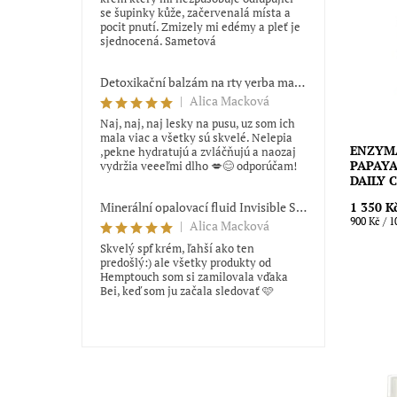
regenera
se šupinky kůže, začervenalá místa a
Vhodná p
pocit pnutí. Zmizely mi edémy a pleť je
sjednocená. Sametová
pro prob
Dostupn
Značka:
Detoxikační balzám na rty yerba maté Trew Cosmetics
|
Alica Macková
Naj, naj, naj lesky na pusu, uz som ich
mala viac a všetky sú skvelé. Nelepia
ENZYMA
,pekne hydratujú a zvláčňujú a naozaj
PAPAY
vydržia veeeľmi dlho 💋😊 odporúčam!
DAILY 
1 350 K
Minerální opalovací fluid Invisible SPF 50 Hemptouch 50 ml
900 Kč / 1
|
Alica Macková
Skvelý spf krém, ľahší ako ten
predošlý:) ale všetky produkty od
Hemptouch som si zamilovala vďaka
Bei, keď som ju začala sledovať 🩷
Šetrná a
mladistv
regenera
ochraně 