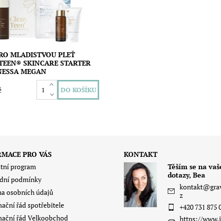
ost:
Skladem
Vanessa Megan
RO MLADISTVOU PLEŤ
TEEN® SKINCARE STARTER
NESSA MEGAN
č
RMACE PRO VÁS
KONTAKT
tní program
Těším se na vaš
dotazy, Bea
dní podmínky
kontakt
@
gra
a osobních údajů
z
ační řád spotřebitele
+420 731 875 
ační řád Velkoobchod
https://www.i