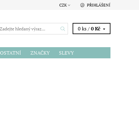
CZK
PŘIHLÁŠENÍ
0 ks /
0 Kč
OSTATNÍ
ZNAČKY
SLEVY