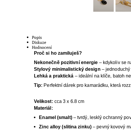
Popis
Diskuze
Hodnocení
Proč si ho zamiluješ?
Nekonečně pozitivní energie
– kdykoliv se na
Stylový minimalistický design
– jednoduchý 
Lehká a praktická
– ideální na klíče, batoh n
Tip:
Perfektní dárek pro kamarádku, která roz
Velikost:
cca
3 x 6.8 cm
Materiál:
Enamel (smalt)
– tvrdý, lesklý ochranný po
Zinc alloy (slitina zinku)
– pevný kovový mat