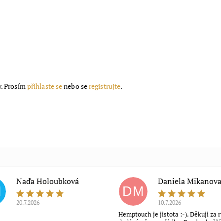
y. Prosím
přihlaste se
nebo se
registrujte
.
Naďa Holoubková
Daniela Mikanov
H
DM
20.7.2026
10.7.2026
Hemptouch je jistota :-). Děkuji za 