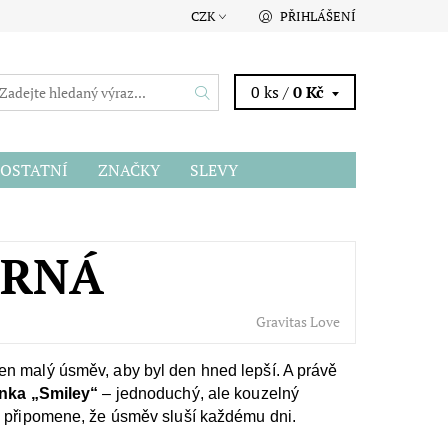
CZK
PŘIHLÁŠENÍ
0 ks /
0 Kč
OSTATNÍ
ZNAČKY
SLEVY
ERNÁ
Gravitas Love
en malý úsměv, aby byl den hned lepší. A právě
enka „Smiley“
– jednoduchý, ale kouzelný
ti připomene, že úsměv sluší každému dni.