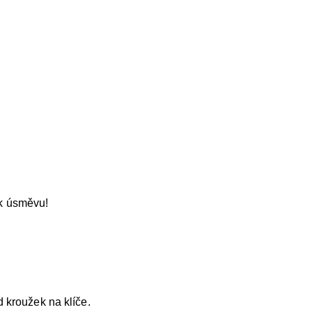
 k úsměvu!
 kroužek na klíče.