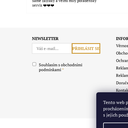
samé zázraky a velmi milý poradenský
servis ❤️❤️❤️
Souhlasím s obchodními podmínkami
NEWSLETTER
INFO
Věrnos
Obcho
Ochran
Souhlasím s obchodními
Reklam
podmínkami
Reklam
Doruče
Kontak
O Grav
Tento web p
Vrácen
procházením
s jejich pou