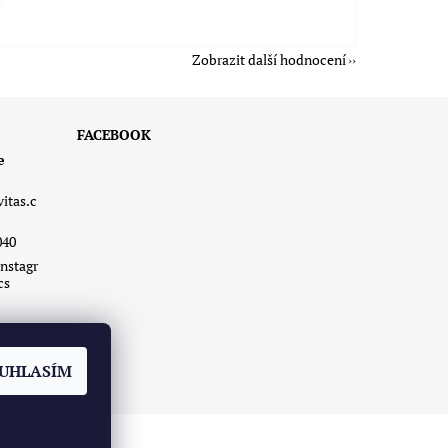
á
Zobrazit další hodnocení
FACEBOOK
e
vitas.c
040
nstagr
cs
UHLASÍM