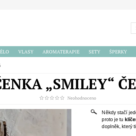
ĚLO
VLASY
AROMATERAPIE
SETY
ŠPERKY
ODU
á
ČENKA „SMILEY“ Č
Neohodnoceno
Někdy stačí jed
proto je tu
klíč
doplněk, který 