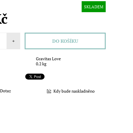
SKLADEM
Kč
+
Gravitas Love
0.2 kg
Dotaz
Kdy bude naskladněno