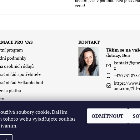
dodání, vše v pořádku. Bea je skvěl
žena!
RMACE PRO VÁS
KONTAKT
tní program
Těším se na vaš
dotazy, Bea
dní podmínky
kontakt
@
gra
a osobních údajů
z
ační řád spotřebitele
+420 731 875 
ační řád Velkoobchod
https://www.i
am.com/?hl=
ní a platba
ty
itas
oužívá soubory cookie. Dalším
í zboží - oblečení
ODMÍTNOUT
SO
 tohoto webu vyjadřujete souhlas
žíváním.