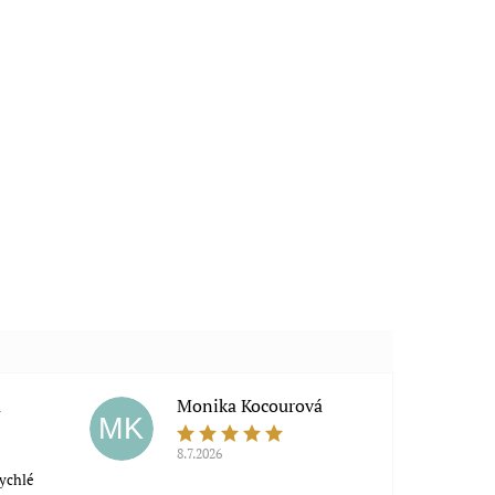
a
Monika Kocourová
MK
8.7.2026
rychlé