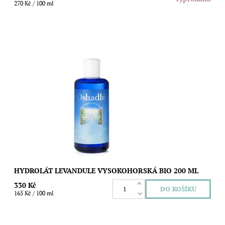
270 Kč / 100 ml
Obsah: 200ml Lavandula angustifolia Kvetoucí rostlina Francie
Ekologické zemědělství
Dostupnost:
Skladem
Značka:
Oshadhi
HYDROLÁT LEVANDULE VYSOKOHORSKÁ BIO 200 ML
330 Kč
165 Kč / 100 ml