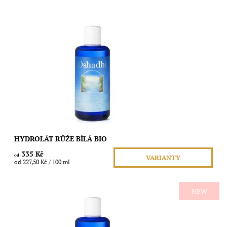
Obsah 200ml Květová voda 100% čistá přírodní z destilace
Latinský názov rostliny: Rosa alba Použitá část: květy Země
původu: Bulharsko...
Dostupnost:
Skladem
Značka:
Oshadhi
HYDROLÁT RŮŽE BÍLÁ BIO
335 Kč
od
VARIANTY
od 227,50 Kč / 100 ml
NEW
Obsah 200ml Květová voda 100% čistá přírodní z destilace
Latinský názov rostliny: Rosa damascena Použitá část: květy
Země původu: Bulharsko...