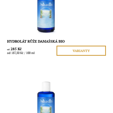
Dostupnost:
Skladem
Značka:
Oshadhi
HYDROLÁT RŮŽE DAMAŠSKÁ BIO
285 Kč
od
VARIANTY
od 187,50 Kč / 100 ml
Obsah: 100ml Květová voda 100% čistá přírodní z destilace.
Latinský název rostliny: Thymus vulgaris Použitá část: Kvetoucí
rostlina Země...
Dostupnost:
Skladem
Značka:
Oshadhi