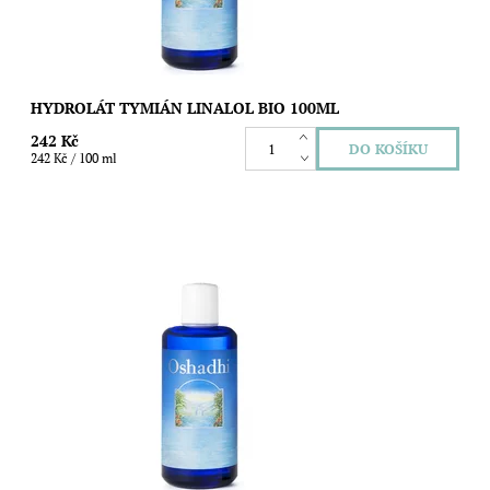
HYDROLÁT TYMIÁN LINALOL BIO 100ML
242 Kč
242 Kč / 100 ml
Obsah: 100ml Květovávoda 100% čistá přírodní z destilace.
Latinský název rostliny: Hamamelis virginiana Použitá část:
Větvičky/Listy Země...
Dostupnost:
Skladem
Značka:
Oshadhi