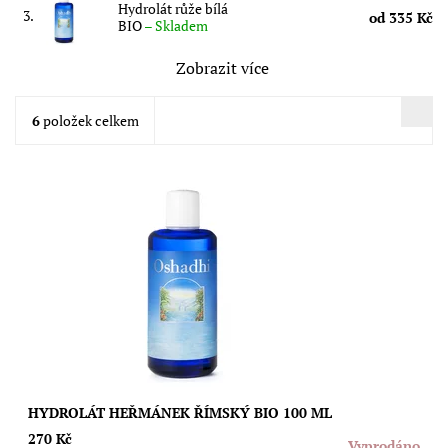
Hydrolát růže bílá
3.
od 335 Kč
BIO
–
Skladem
Zobrazit více
6
položek celkem
Obsah: 100ml Květovávoda 100% čistá přírodní z destilace.
Latinský název rostliny: Hamamelis virginiana Použitá část:
Větvičky/Listy Země...
Dostupnost:
Vyprodáno
Značka:
Oshadhi
HYDROLÁT HEŘMÁNEK ŘÍMSKÝ BIO 100 ML
270 Kč
Vyprodáno