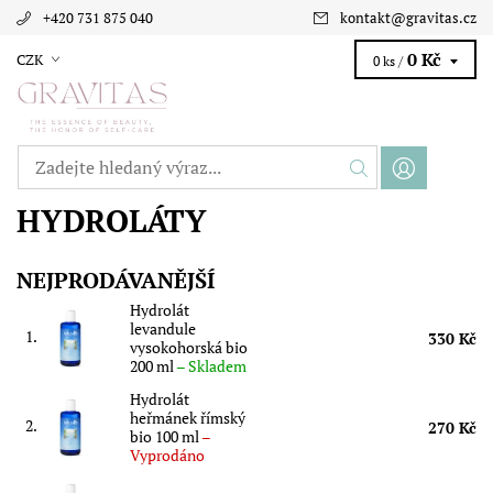
+420 731 875 040
kontakt
@
gravitas.cz
0 Kč
CZK
0 ks /
HYDROLÁTY
NEJPRODÁVANĚJŠÍ
Hydrolát
levandule
1.
330 Kč
vysokohorská bio
200 ml
–
Skladem
Hydrolát
heřmánek římský
2.
270 Kč
bio 100 ml
–
Vyprodáno