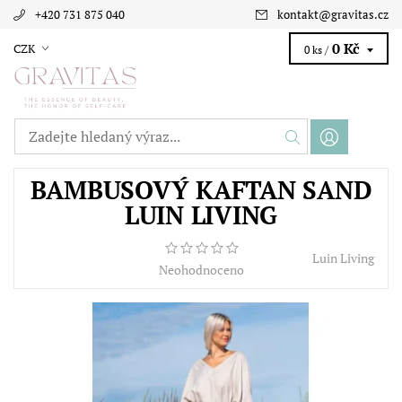
+420 731 875 040
kontakt
@
gravitas.cz
0 Kč
CZK
0 ks /
BAMBUSOVÝ KAFTAN SAND
LUIN LIVING
Luin Living
Neohodnoceno