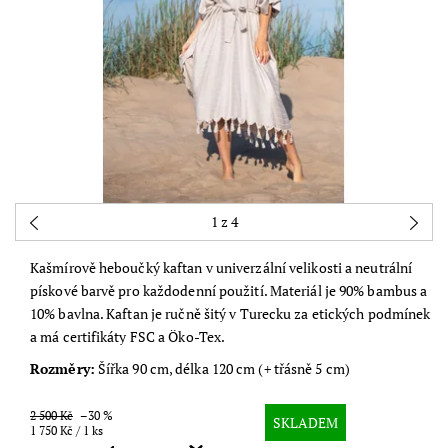
1
z 4
Kašmírově heboučký kaftan v univerzální velikosti a neutrální
pískové barvě pro každodenní použití. Materiál je 90% bambus a
10% bavlna. Kaftan je ručně šitý v Turecku za etických podmínek
a má certifikáty FSC a Öko-Tex.
Rozměry:
Šířka 90 cm, délka 120 cm (+ třásně 5 cm)
2 500 Kč
–30 %
SKLADEM
1 750 Kč / 1 ks