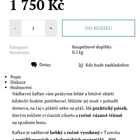
1 750 Kč
-
+
Koupelnové doplňky
Kategorie:
0.5 kg
Hmotnost:
Dotaz
Kdy bude naskladněno
Tisk
Popis
Diskuze
Hodnocení
Nádherný kaftan vám poskytne lehké a hřejivé objetí
kdykoliv budete potřebovat. Můžete jej nosit v pohodlí
domova, na čaj s přáteli nebo na pláž. Má
praktický pásek
,
kterým můžete zvýraznit siluetu a
ručně vázané třásně
na spodním lemu.
Kaftan je nádherně
hebký
a
ručně vyrobený
v Turecku
z
certifikovaných
a
ekologických materiálů
– 90%