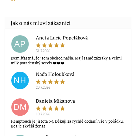
Aneta Lucie Popeláková
AP
31.7.2026
Jsem šťastná, že jsem obchod našla. Mají samé zázraky a velmi
milý poradenský servis ❤️❤️❤️
Naďa Holoubková
NH
20.7.2026
Souhlasím s obchodními podmínkami
Daniela Mikanova
DM
10.7.2026
Hemptouch je jistota :-). Děkuji za rychlé dodání, vše v pořádku.
Bea je skvělá žena!