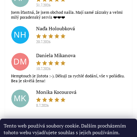
31.7.2026
Jsem šťastná, že jsem obchod našla. Mají samé zázraky a velmi
milý poradenský servis ❤️❤️❤️
Naďa Holoubková
NH
20.7.2026
Souhlasím s obchodními podmínkami
Daniela Mikanova
DM
10.7.2026
Hemptouch je jistota :-). Děkuji za rychlé dodání, vše v pořádku.
Bea je skvělá žena!
Monika Kocourová
MK
8.7.2026
Zobrazit další hodnocení
Tento web používá soubory cookie. Dalším procházením
tohoto webu vyjadřujete souhlas s jejich používáním.