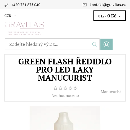
+420 731 875 040
kontakt
@
gravitas.cz
0 Kč
CZK
0 ks /
GREEN FLASH ŘEDIDLO
PRO LED LAKY
MANUCURIST
Manucurist
Neohodnoceno