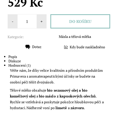
529 Kč
-
+
Másla a tělová mléka
Kategorie:
Dotaz
Kdy bude naskladněno
Tisk
Popis
Diskuze
Hodnocení (1)
Věřte nám, že díky velice kvalitním a přírodním produktům
Primavera s aromaterapeutickými účinky se budete na
osobní péči těšit dvojnásob.
Tělové mléko obsahuje
bio sezamový olej a bio
kaméliový olej
a
bio máslo z kapuokových ořechů
.
Rychle se vstřebává a poskytuje pokožce hloubkovou péči a
hydrataci. Nádherně voní po
limetě
a
zázvoru
.