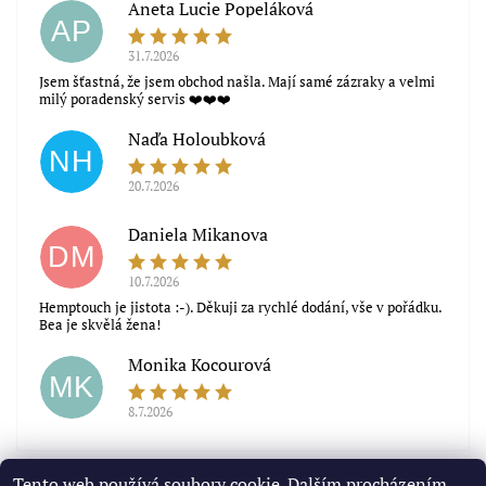
Aneta Lucie Popeláková
AP
31.7.2026
Jsem šťastná, že jsem obchod našla. Mají samé zázraky a velmi
milý poradenský servis ❤️❤️❤️
Naďa Holoubková
NH
20.7.2026
Daniela Mikanova
DM
10.7.2026
Hemptouch je jistota :-). Děkuji za rychlé dodání, vše v pořádku.
Bea je skvělá žena!
Monika Kocourová
MK
8.7.2026
Zobrazit další hodnocení
Tento web používá soubory cookie. Dalším procházením