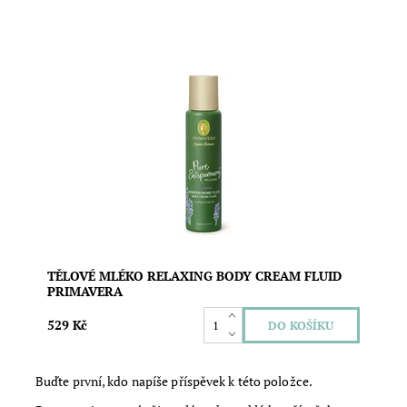
Tělové mléko se zklidňující vůní 100% esenciálních
olejů levandule a vanilky pro chvíli pohody a relaxace.
Obsahuje pečující oleje a másla. Rychle se vstřebává a
poskytuje pokožce intenzivní hydrataci. Vegan složení.
Objem: 200 ml
Dostupnost:
Skladem
Značka:
Primavera
TĚLOVÉ MLÉKO RELAXING BODY CREAM FLUID
PRIMAVERA
529 Kč
Buďte první, kdo napíše příspěvek k této položce.