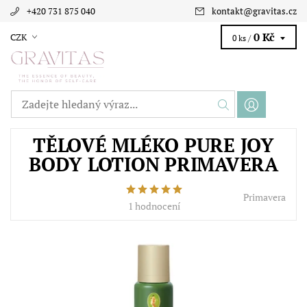
+420 731 875 040
kontakt
@
gravitas.cz
0 Kč
CZK
0 ks /
TĚLOVÉ MLÉKO PURE JOY
BODY LOTION PRIMAVERA
Primavera
1 hodnocení