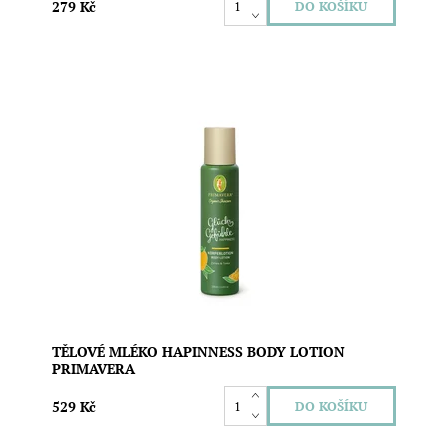
279 Kč
Tělové mléko s osvěžující vůní 100% esenciálních olejů
citrónu a tonky pro novou energii a pozitivní naladění.
Obsahuje pečující oleje a másla. Rychle se vstřebává a
poskytuje pokožce intenzivní hydrataci. Vegan složení.
Objem: 200 ml
Dostupnost:
Skladem
Značka:
Primavera
TĚLOVÉ MLÉKO HAPINNESS BODY LOTION
PRIMAVERA
529 Kč