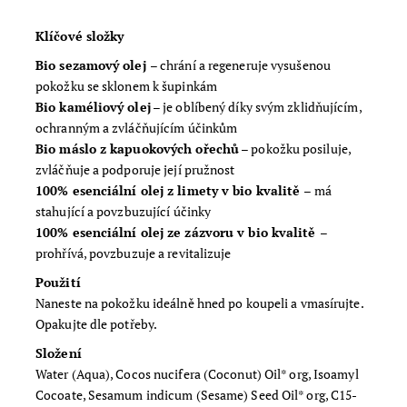
Klíčové složky
Bio sezamový olej
– chrání a regeneruje vysušenou
pokožku se sklonem k šupinkám
Bio kaméliový olej
– je oblíbený díky svým zklidňujícím,
ochranným a zvláčňujícím účinkům
Bio máslo z kapuokových ořechů
– pokožku posiluje,
zvláčňuje a podporuje její pružnost
100% esenciální olej z limety v bio kvalitě
– má
stahující a povzbuzující účinky
100% esenciální olej ze zázvoru v bio kvalitě
–
prohřívá, povzbuzuje a revitalizuje
Použití
Naneste na pokožku ideálně hned po koupeli a vmasírujte.
Opakujte dle potřeby.
Složení
Water (Aqua), Cocos nucifera (Coconut) Oil* org, Isoamyl
Cocoate, Sesamum indicum (Sesame) Seed Oil* org, C15-