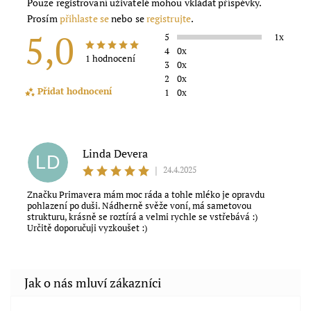
Pouze registrovaní uživatelé mohou vkládat příspěvky.
Prosím
přihlaste se
nebo se
registrujte
.
5,0
5
1x
4
0x
1 hodnocení
3
0x
2
0x
Přidat hodnocení
1
0x
Linda Devera
LD
|
24.4.2025
Značku Primavera mám moc ráda a tohle mléko je opravdu
pohlazení po duši. Nádherně svěže voní, má sametovou
strukturu, krásně se roztírá a velmi rychle se vstřebává :)
Určitě doporučuji vyzkoušet :)
Souhlasím s obchodními podmínkami