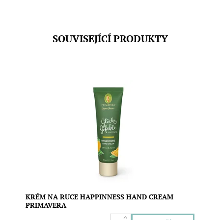
SOUVISEJÍCÍ PRODUKTY
Lehký krém na ruce s pečujícími oleji a nádhernou svěží
vůní 100% esenciálních olejů citrónu a tonky pro novou
energii a pozitivní naladění. Krém se rychle vstřebává a
poskytuje pokožce hloubkovou výživu. Vegan složení.
Objem: 50 ml
Dostupnost:
Skladem
Značka:
Primavera
KRÉM NA RUCE HAPPINNESS HAND CREAM
PRIMAVERA