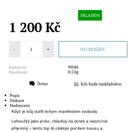
SKLADEM
1 200 Kč
-
+
Móda
Kategorie:
0.5 kg
Hmotnost:
Dotaz
Kdy bude naskladněno
Tisk
Popis
Diskuze
Hodnocení
Když je tvůj outfit tichým manifestem svobody.
Lehoučký jako pírko, chladivý na dotek a nesmírně
příjemný – tento top tě obklopí pocitem luxusu a