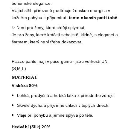
bohémské elegance.
Vlající střih přirozeně podtrhuje ženskou energii a v
každém pohybu ti připomíná:
tento okamih patří tobě
.
✨ Není pro ženy, které chtějí splynout.
Je pro ženy, které kráčejí sebejistě, klidně, s elegancí a
šarmem, který není třeba dokazovat.
Plazzo pants mají v pase gumu - jsou velikosti UNI
(S,M,L)
MATERIÁL
Viskóza 80%
Lehká, prodyšná a hebká látka z přírodního zdroje.
Skvěle dýchá a příjemně chladí v teplých dnech.
Vlaje při pohybu a jemně splývá po těle.
Hedvábí (Silk) 20%