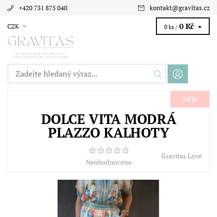
+420 731 875 040
kontakt
@
gravitas.cz
0 Kč
CZK
0 ks /
NEW
DOLCE VITA MODRÁ
PLAZZO KALHOTY
Gravitas Love
Neohodnoceno