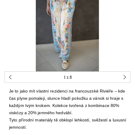
1
z 8
Je to jako mít vlastní rezidenci na francouzské Riviéře – kde
čas plyne pomaleji, slunce hladí pokožku a vánok si hraje s
každým tvým krokem. Kolekce tvořená z kombinace 80%
viskózy a 20% jemného hedvábí.
Tyto přírodní materiály tě obklopí lehkostí, svěžestí a luxusní
jemností.