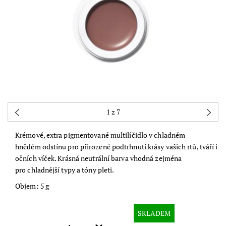
1
z 7
Krémové, extra pigmentované multilíčidlo v chladném
hnědém
odstínu pro přirozené podtrhnutí krásy vašich rtů, tváří i
očních víček. Krásná neutrální barva vhodná zejména
pro chladnější typy a tóny pleti.
Objem: 5 g
SKLADEM