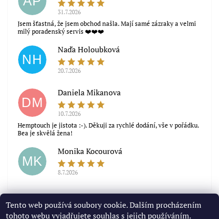
AP
31.7.2026
Jsem šťastná, že jsem obchod našla. Mají samé zázraky a velmi
milý poradenský servis ❤️❤️❤️
Naďa Holoubková
NH
20.7.2026
Daniela Mikanova
DM
10.7.2026
Hemptouch je jistota :-). Děkuji za rychlé dodání, vše v pořádku.
Bea je skvělá žena!
Monika Kocourová
MK
8.7.2026
Zobrazit další hodnocení
Tento web používá soubory cookie. Dalším procházením
tohoto webu vyjadřujete souhlas s jejich používáním.