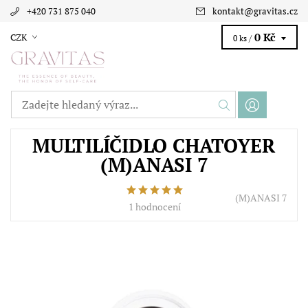
+420 731 875 040
kontakt
@
gravitas.cz
0 Kč
CZK
0 ks /
MULTILÍČIDLO CHATOYER
(M)ANASI 7
(M)ANASI 7
1 hodnocení