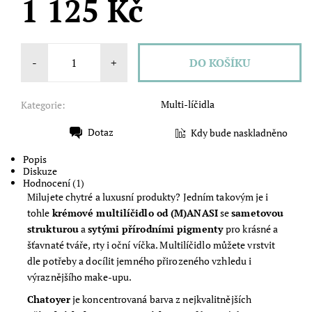
1 125 Kč
-
+
Multi-líčidla
Kategorie:
Dotaz
Kdy bude naskladněno
Tisk
Popis
Diskuze
Hodnocení (1)
Milujete chytré a luxusní produkty? Jedním takovým je i
tohle
krémové multilíčidlo od (M)ANASI
se
sametovou
strukturou
a
sytými přírodními pigmenty
pro krásné a
šťavnaté tváře, rty i oční víčka. Multilíčidlo můžete vrstvit
dle potřeby a docílit jemného přirozeného vzhledu i
výraznějšího make-upu.
Chatoyer
je koncentrovaná barva z nejkvalitnějších