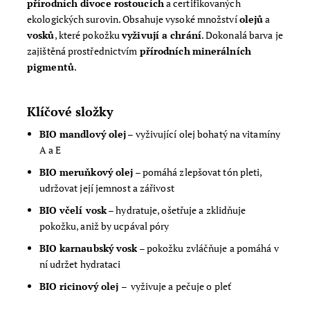
přírodních divoce rostoucích
a certifikovaných
ekologických surovin. Obsahuje vysoké množství
olejů
a
vosků
, které pokožku
vyživují a chrání
. Dokonalá barva je
zajištěná prostřednictvím
přírodních
minerálních
pigmentů
.
Klíčové složky
BIO mandlový olej
– vyživující olej bohatý na vitamíny
A a E
BIO meruňkový olej
– pomáhá zlepšovat tón pleti,
udržovat její jemnost a zářivost
BIO včelí vosk
– hydratuje, ošetřuje a zklidňuje
pokožku, aniž by ucpával póry
BIO karnaubský vosk
– pokožku zvláčňuje a pomáhá v
ní udržet hydrataci
BIO ricinový olej –
vyživuje a pečuje o pleť