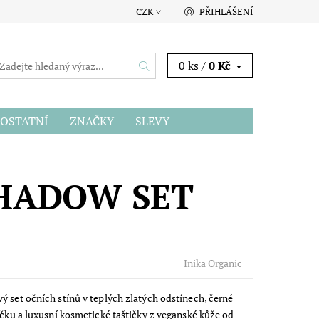
CZK
PŘIHLÁŠENÍ
0 ks /
0 Kč
OSTATNÍ
ZNAČKY
SLEVY
SHADOW SET
Inika Organic
ý set očních stínů v teplých zlatých odstínech, černé
ečku a luxusní kosmetické taštičky z veganské kůže od