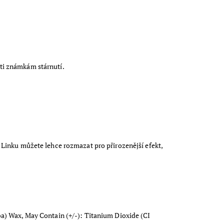
roti známkám stárnutí.
Linku můžete lehce rozmazat pro přirozenější efekt,
a) Wax, May Contain (+/-): Titanium Dioxide (CI