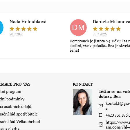
Naďa Holoubková
Daniela Mikanov
H
DM
20.7.2026
10.7.2026
Hemptouch je jistota :-). Děkuji za 
dodání, vše v pořádku. Bea je skvěl
žena!
RMACE PRO VÁS
KONTAKT
tní program
Těším se na vaš
dotazy, Bea
dní podmínky
kontakt
@
gra
a osobních údajů
z
ační řád spotřebitele
+420 731 875 
ační řád Velkoobchod
https://www.i
am.com/?hl=
ní a platba