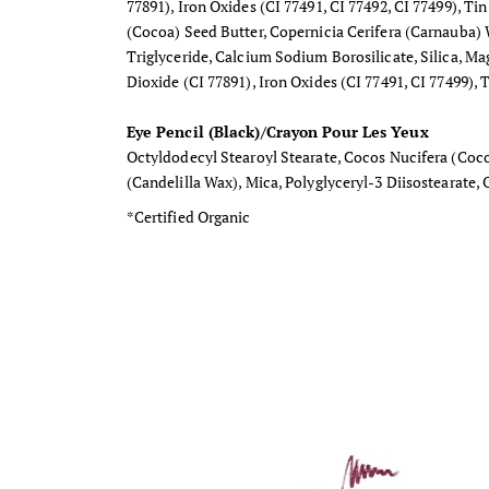
77891), Iron Oxides (CI 77491, CI 77492, CI 77499), 
(Cocoa) Seed Butter, Copernicia Cerifera (Carnauba) W
Triglyceride, Calcium Sodium Borosilicate, Silica, 
Dioxide (CI 77891), Iron Oxides (CI 77491, CI 77499), 
Eye Pencil (Black)/Crayon Pour Les Yeux
Octyldodecyl Stearoyl Stearate, Cocos Nucifera (Coco
(Candelilla Wax), Mica, Polyglyceryl-3 Diisostearate,
*Certified Organic
Díky kokosovému oleji, karnaubskému vosku a