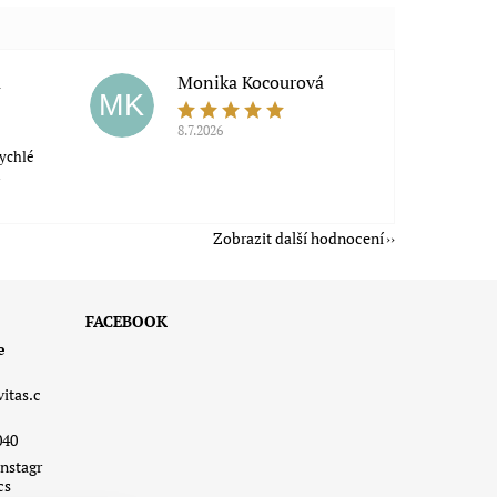
a
Monika Kocourová
MK
8.7.2026
rychlé
á
Zobrazit další hodnocení
FACEBOOK
e
vitas.c
040
nstagr
cs