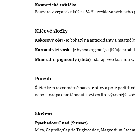
Kosmetická taštička
Pouzdro z veganské kůže a 82 % recyklovaných nebo 
Klíčové složky
Kokosový olej
- je bohatý na antioxidanty a mastné ky
Karnaubský vosk
- je hypoalergenní, zajišťuje prod
Minerální pigmenty (slída)
- starají se o krásnou
Použití
Štětečkem rovnoměrně naneste stíny a poté podtrhnět
nebo ji naopak protáhnout a vytvořit si výraznější koč
Složení
Eyeshadow Quad (Sunset)
Mica, Caprylic/Capric Triglyceride, Magnesium Stear