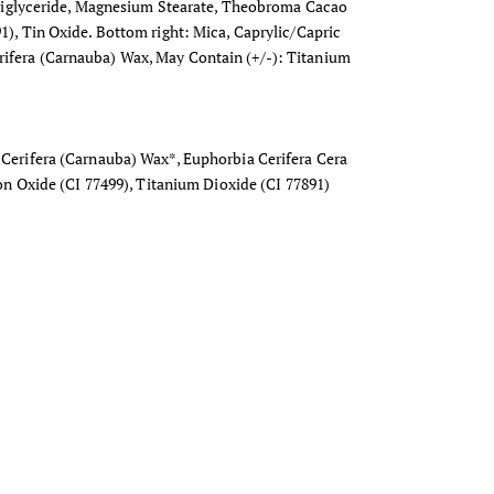
c Triglyceride, Magnesium Stearate, Theobroma Cacao
1), Tin Oxide. Bottom right: Mica, Caprylic/Capric
rifera (Carnauba) Wax, May Contain (+/-): Titanium
 Cerifera (Carnauba) Wax*, Euphorbia Cerifera Cera
ron Oxide (CI 77499), Titanium Dioxide (CI 77891)