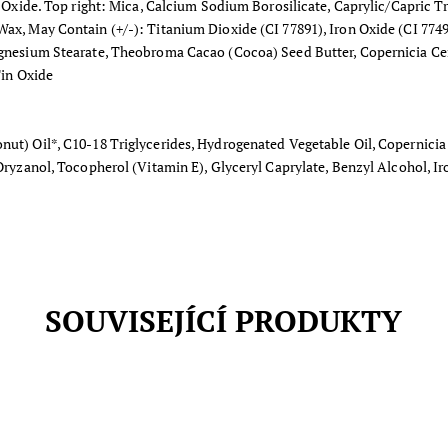
Tin Oxide. Top right: Mica, Calcium Sodium Borosilicate, Caprylic/Capri
ax, May Contain (+/-): Titanium Dioxide (CI 77891), Iron Oxide (CI 7749
Magnesium Stearate, Theobroma Cacao (Cocoa) Seed Butter, Copernicia Ce
Tin Oxide
nut) Oil*, C10-18 Triglycerides, Hydrogenated Vegetable Oil, Copernicia
 Oryzanol, Tocopherol (Vitamin E), Glyceryl Caprylate, Benzyl Alcohol, I
SOUVISEJÍCÍ PRODUKTY