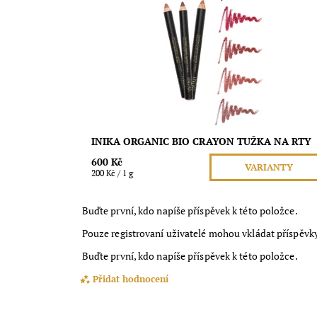
vitamínu E vyživuje rty a skvěle drží.
Dostupnost:
Skladem
Značka:
Inika Organic
INIKA ORGANIC BIO CRAYON TUŽKA NA RTY
600 Kč
VARIANTY
200 Kč / 1 g
Buďte první, kdo napíše příspěvek k této položce.
Pouze registrovaní uživatelé mohou vkládat příspěvk
Buďte první, kdo napíše příspěvek k této položce.
Přidat hodnocení