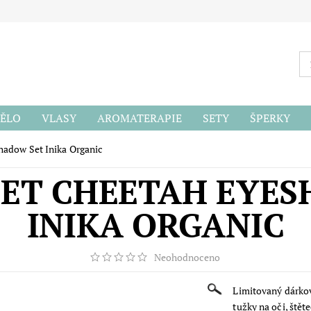
ĚLO
VLASY
AROMATERAPIE
SETY
ŠPERKY
ODU
hadow Set Inika Organic
ET CHEETAH EYE
INIKA ORGANIC
Neohodnoceno
Limitovaný dárkov
tužky na oči, štět