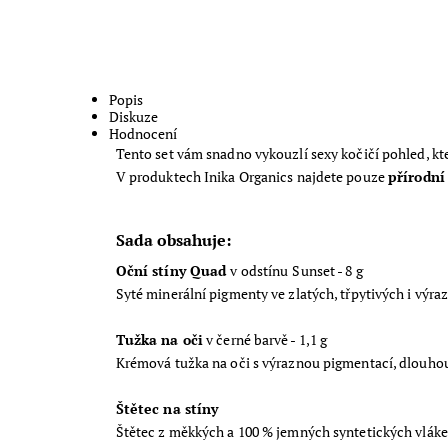
Popis
Diskuze
Hodnocení
Tento set vám snadno vykouzlí sexy kočičí pohled, kte
V produktech Inika Organics najdete pouze
přírodní
Sada obsahuje:
Oční stíny Quad
v odstínu
Sunset - 8 g
Syté minerální pigmenty ve zlatých, třpytivých i výr
Tužka na oči
v černé barvě - 1,1 g
Krémová tužka na oči s výraznou pigmentací, dlouhou
Štětec na stíny
Štětec z měkkých a 100 % jemných syntetických vláke