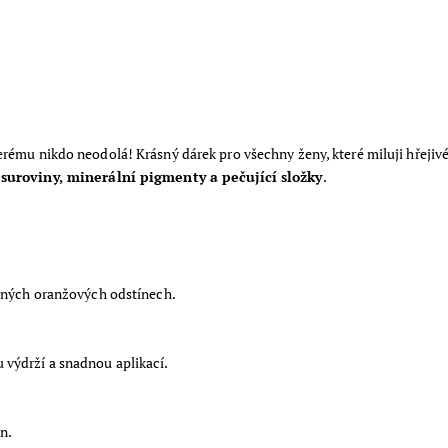
rému nikdo neodolá! Krásný dárek pro všechny ženy, které miluji hřejivé a
 suroviny, minerální pigmenty a pečující složky
.
azných oranžových odstínech.
 výdrží a snadnou aplikací.
n.