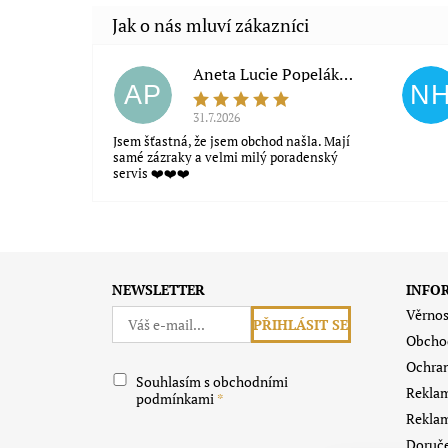
Aneta Lucie Popeláková
AP
N
31.7.2026
Jsem šťastná, že jsem obchod našla. Mají
samé zázraky a velmi milý poradenský
servis ❤️❤️❤️
Souhlasím s obchodními podmínkami
NEWSLETTER
INFO
Věrnos
Obcho
Ochran
Souhlasím s obchodními
Reklam
podmínkami
Reklam
Doruče