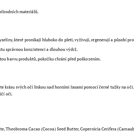
přírodních materiálů.
seliny, které pronikají hluboko do pleti, vyživují, regenerují a působí p
uktu správnou konzistenci a dlouhou výdrž.
 sytou barvu produktů, pokožku chrání před poškozením.
e krásu svých očí linkou nad horními řasami pomocí černé tužky na oči. 
ičí oči.
ate, Theobroma Cacao (Cocoa) Seed Butter, Copernicia Cerifera (Carnaub