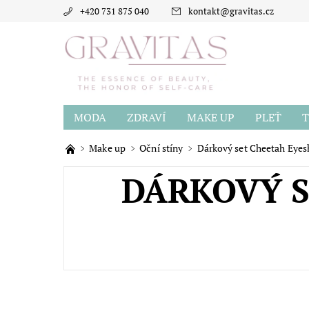
+420 731 875 040
kontakt
@
gravitas.cz
MODA
ZDRAVÍ
MAKE UP
PLEŤ
T
BLOG
O GRAVITAS
HODNOCENÍ OBCH
Make up
Oční stíny
Dárkový set Cheetah Eyes
DÁRKOVÝ S