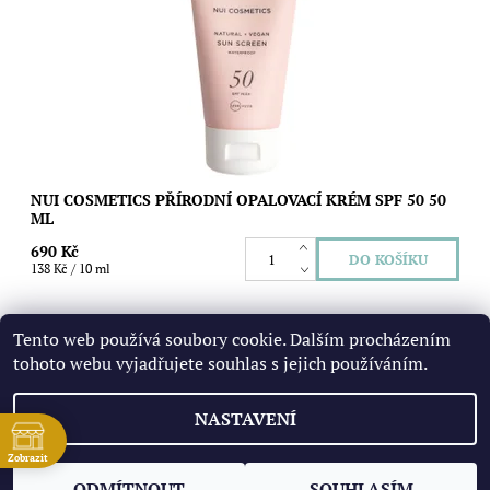
Dostupnost:
Skladem
Značka:
NUI Cosmetics
NUI COSMETICS PŘÍRODNÍ OPALOVACÍ KRÉM SPF 50 50
ML
690 Kč
138 Kč / 10 ml
Tento web používá soubory cookie. Dalším procházením
tohoto webu vyjadřujete souhlas s jejich používáním.
NASTAVENÍ
2026 © Gravitas, všechna práva vyhrazena
Upravit nastavení
ě
cookies
Zobrazit
Vytvořil Shoptet
ODMÍTNOUT
SOUHLASÍM