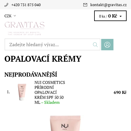
+420 731 875 040
kontakt
@
gravitas.cz
0 Kč
CZK
0 ks /
OPALOVACÍ KRÉMY
NEJPRODÁVANĚJŠÍ
NUI COSMETICS
PŘÍRODNÍ
1.
OPALOVACÍ
690 Kč
KRÉM SPF 50 50
ML
–
Skladem
Voděodolný přírodní opalovací krém s SPF 50 s minerální UV
ochranou. Objem: 50 ml