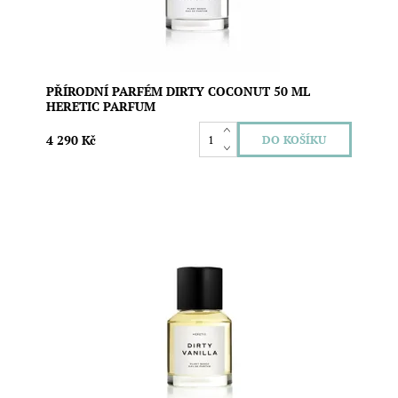
Značka:
Heretic Parfum
PŘÍRODNÍ PARFÉM DIRTY COCONUT 50 ML
HERETIC PARFUM
4 290 Kč
Luxusní 100% přírodní parfém s aromaterapeutickým
efektem a unikátní vůní, která podtrhne vaši osobnost.
Dirty Vanilla je netradiční kombinace hypnotické
vanilky s tóny ambry, santalového dřeva a koriandru pro
prohloubení smyslnosti a sebelásky. Bez...
Dostupnost:
Skladem
Značka:
Heretic Parfum