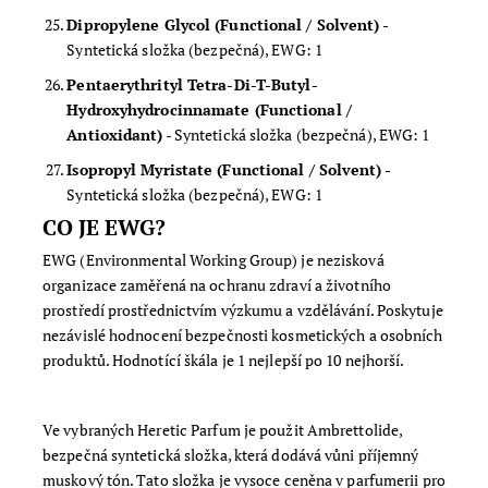
Dipropylene Glycol (Functional / Solvent)
-
Syntetická složka (bezpečná), EWG: 1
Pentaerythrityl Tetra-Di-T-Butyl-
Hydroxyhydrocinnamate (Functional /
Antioxidant)
- Syntetická složka (bezpečná), EWG: 1
Isopropyl Myristate (Functional / Solvent)
-
Syntetická složka (bezpečná), EWG: 1
CO JE EWG?
EWG (Environmental Working Group) je nezisková
organizace zaměřená na ochranu zdraví a životního
prostředí prostřednictvím výzkumu a vzdělávání. Poskytuje
nezávislé hodnocení bezpečnosti kosmetických a osobních
produktů. Hodnotící škála je 1 nejlepší po 10 nejhorší.
Ve vybraných Heretic Parfum je použit Ambrettolide,
bezpečná syntetická složka, která dodává vůni příjemný
muskový tón. Tato složka je vysoce ceněna v parfumerii pro