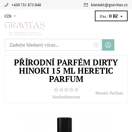
+420 731 875 040
kontakt
@
gravitas.cz
0 Kč
CZK
0 ks /
PŘÍRODNÍ PARFÉM DIRTY
HINOKI 15 ML HERETIC
PARFUM
Heretic Parfum
Neohodnoceno