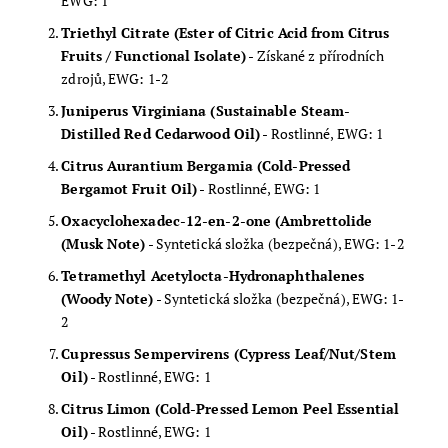
EWG: 1
Triethyl Citrate (Ester of Citric Acid from Citrus
Fruits / Functional Isolate)
- Získané z přírodních
zdrojů, EWG: 1-2
Juniperus Virginiana (Sustainable Steam-
Distilled Red Cedarwood Oil)
- Rostlinné, EWG: 1
Citrus Aurantium Bergamia (Cold-Pressed
Bergamot Fruit Oil)
- Rostlinné, EWG: 1
Oxacyclohexadec-12-en-2-one (Ambrettolide
(Musk Note)
- Syntetická složka (bezpečná), EWG: 1-2
Tetramethyl Acetylocta-Hydronaphthalenes
(Woody Note)
- Syntetická složka (bezpečná), EWG: 1-
2
Cupressus Sempervirens (Cypress Leaf/Nut/Stem
Oil)
- Rostlinné, EWG: 1
Citrus Limon (Cold-Pressed Lemon Peel Essential
Oil)
- Rostlinné, EWG: 1