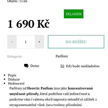
Objem: 15 ml
SKLADEM
1 690 Kč
-
+
Parfémy
Kategorie:
Dotaz
Kdy bude naskladněno
Tisk
Popis
Diskuze
Hodnocení
Parfémy od
Heretic Parfum
jsou jako
koncentrovaná
smyslnost přírody
, která podtrhne vaši jedinečnost a
poskytne vám i vašemu okolí naprosto netradiční zážitek z
nezapomenutelné vůně. Jsou tvořeny přírodními