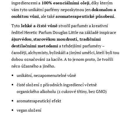
ingrediencemi a
100% esenciálními oleji
, díky kterým
vám tyto unikátní parfémy neposkytnou jen
dokonalou a
osobitou vůni
, ale také
aromaterapeutické působení
.
Tyto
lehké a čisté vůně
stvořil parfumér a kreativní
ředitel Heretic Parfum Douglas Little na základě inspirace
ájurvédou
,
starověkou moudrostí, tradičními
destilačními metodami
a tehdejšími parfuméry –
čaroději, alchymisty, bylinkáři a jinými umělci, kteří byli tou
dobou označováni za kacíře. A to jenom proto, že tvořili
něco úžasného a jiného.
unikátní, nezapomenutelné vůně
čisté složení z přírodních ingrediencí včetně
organického alkoholu (z cukrové třtiny, bez GMO)
aromaterapeutický efekt
vegan složení