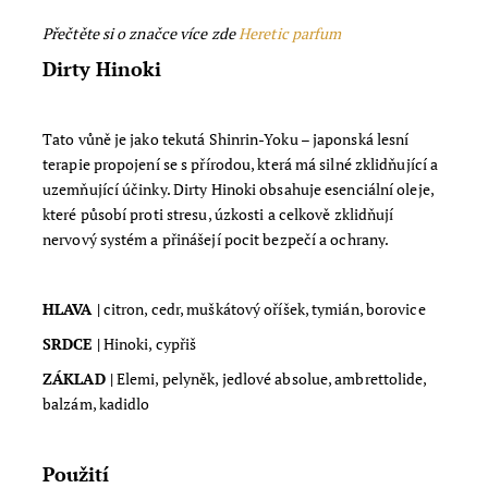
Přečtěte si o značce více zde
Heretic parfum
Dirty Hinoki
Tato vůně je jako tekutá
Shinrin-Yoku – japonská lesní
terapie propojení se s přírodou, která má silné zklidňující a
uzemňující účinky. Dirty Hinoki obsahuje esenciální oleje,
které působí proti stresu, úzkosti a celkově zklidňují
nervový systém a přinášejí pocit bezpečí a ochrany.
HLAVA |
citron, cedr, muškátový oříšek, tymián, borovice
SRDCE |
Hinoki, cypřiš
ZÁKLAD |
Elemi, pelyněk, jedlové absolue, ambrettolide,
balzám, kadidlo
Použití