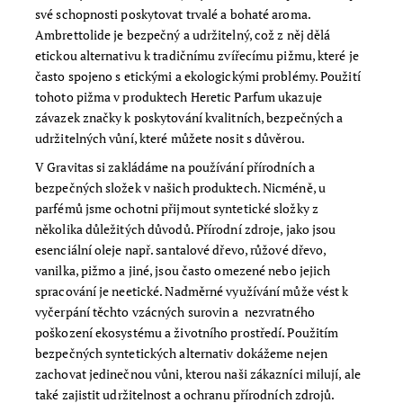
své schopnosti poskytovat trvalé a bohaté aroma.
Ambrettolide je bezpečný a udržitelný, což z něj dělá
etickou alternativu k tradičnímu zvířecímu pižmu, které je
často spojeno s etickými a ekologickými problémy. Použití
tohoto pižma v produktech Heretic Parfum ukazuje
závazek značky k poskytování kvalitních, bezpečných a
udržitelných vůní, které můžete nosit s důvěrou.
V Gravitas si zakládáme na používání přírodních a
bezpečných složek v našich produktech. Nicméně, u
parfémů jsme ochotni přijmout syntetické složky z
několika důležitých důvodů. Přírodní zdroje, jako jsou
esenciální oleje např. santalové dřevo, růžové dřevo,
vanilka, pižmo a jiné, jsou často omezené nebo jejich
spracování je neetické. Nadměrné využívání může vést k
vyčerpání těchto vzácných surovin a nezvratného
poškození ekosystému a životního prostředí. Použitím
bezpečných syntetických alternativ dokážeme nejen
zachovat jedinečnou vůni, kterou naši zákazníci milují, ale
také zajistit udržitelnost a ochranu přírodních zdrojů.