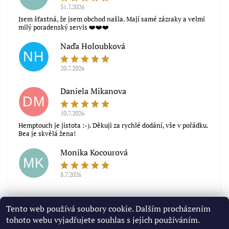
31.7.2026
Jsem šťastná, že jsem obchod našla. Mají samé zázraky a velmi
milý poradenský servis ❤️❤️❤️
Naďa Holoubková
NH
20.7.2026
Souhlasím s obchodními podmínkami
Daniela Mikanova
DM
10.7.2026
Hemptouch je jistota :-). Děkuji za rychlé dodání, vše v pořádku.
Bea je skvělá žena!
Monika Kocourová
MK
8.7.2026
Zobrazit další hodnocení
Tento web používá soubory cookie. Dalším procházením
tohoto webu vyjadřujete souhlas s jejich používáním.