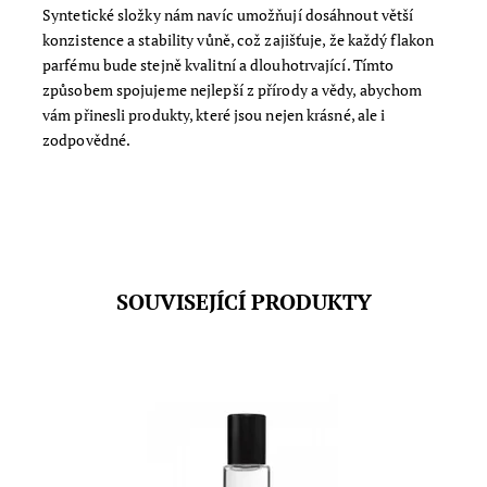
Syntetické složky nám navíc umožňují dosáhnout větší
konzistence a stability vůně, což zajišťuje, že každý flakon
parfému bude stejně kvalitní a dlouhotrvající. Tímto
způsobem spojujeme nejlepší z přírody a vědy, abychom
vám přinesli produkty, které jsou nejen krásné, ale i
zodpovědné.
SOUVISEJÍCÍ PRODUKTY
Luxusní přírodní parfém s aromaterapeutickým efektem
a unikátní vůní, která podtrhne vaši osobnost.
Bergamusk je jiskrná a svůdná vůně citrusů s