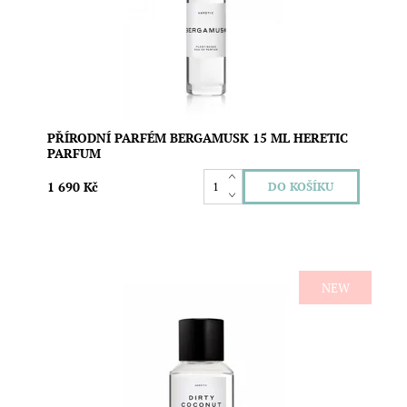
netradičními tóny pižma a santalového dřeva pro
všechny romantiky s hříšnými myšlenkami. Bez
obsahu...
Dostupnost:
Skladem
Značka:
Heretic Parfum
PŘÍRODNÍ PARFÉM BERGAMUSK 15 ML HERETIC
PARFUM
1 690 Kč
NEW
Luxusní přírodní parfém s aromaterapeutickým efektem
a unikátní vůní, která podtrhne vaši osobnost. Dirty
Coconut je krémová vůně kokosu s tóny vanilky a
santalového dřeva s afrodiziakálním a antistresovým
působením. Bez obsahu ftalátů, formaldehydu,...
Dostupnost:
Skladem