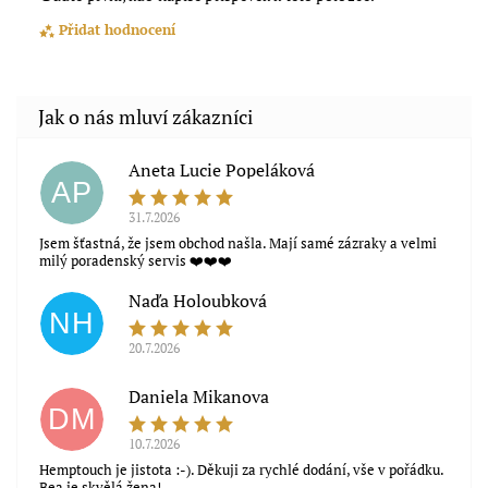
Přidat hodnocení
Aneta Lucie Popeláková
AP
31.7.2026
Jsem šťastná, že jsem obchod našla. Mají samé zázraky a velmi
milý poradenský servis ❤️❤️❤️
Naďa Holoubková
NH
20.7.2026
Souhlasím s obchodními podmínkami
Daniela Mikanova
DM
10.7.2026
Hemptouch je jistota :-). Děkuji za rychlé dodání, vše v pořádku.
Bea je skvělá žena!