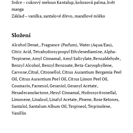
Srdce – cukrový meloun Kantalup, kokosová palma, květ
manga
Základ –
vanilka, santalové dřevo, mandlové mléko
Složení
Alcohol Denat., Fragrance (Parfum), Water (Aqua/Eau),
Citric Acid, Tetrahydroxypropyl Ethylenediamine, Alpha-
Terpinene, Amyl Cinnamal, Amyl Salicylate, Benzaldehyde,
Benzyl Alcohol, Benzyl Benzoate, Beta-Caryophyllene,
Carvone,Citral, Citronellol, Citrus Aurantium Bergamia Peel
Oil, Citrus Aurantium Peel Oil, Citrus Limon Peel Oil,
Coumarin, Farnesol, Geraniol, Geranyl Acetate,
Hexadecanolactone, Hexyl Cinnamal, Hydroxycitronellal,
Limonene, Linalool, Linalyl Acetate, Pinene, Rose Ketones,
Santalol, Santalum Album Oil, Terpineol, Terpinolene,
Vanillin