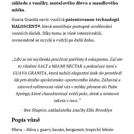
základu z vanilky, santalového dřeva a mandlového
mléka
.
Guava Granita navíc využívá
patentovanou technologii
HALOSCENT®
, která umožňuje postupné uvolňování
vonných složek. Díky tomu je vůně intenzivnější,
rovnoměrně se rozvíjí a vydrží po delší dobu.
„Líbí se mi myšlenka používat parfémy k eskapismu. Začalo
to vůněmi SALT a MIAMI NECTAR a pokračuje nyní s
GUAVA GRANITA, která nabízí elegantní únik do prostředí
šik privátního společensko-sportovního klubu. Zábavná a
zároveň rafinovaná vůně vás v mžiku přenese do Palm
Springs, které charakterizují svěží polo, drink a tenisová
raketa v ruce.“
- Bee Shapiro, zakladatelka značky Ellis Brooklyn
Popis vůně
Hlava –
šťáva z guavy, banán, bergamot, tropický leknín