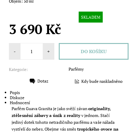
Objem: 50 ml
SKLADEM
3 690 Kč
-
+
Parfémy
Kategorie:
Dotaz
Kdy bude naskladněno
Tisk
Popis
Diskuze
Hodnocení
Parfém Guava Granita je jako svěží závan
originality,
ztělesnění zábavy a únik z reality
v jednom. Stačí
jediný dotek tohoto netradičního parfému a vaše nálada
vystřelí do nebes. Obejme vás směs
tropického ovoce na