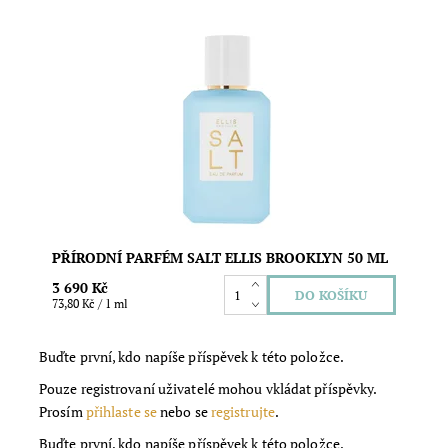
Přírodní parfém s vůní ztělesňující léto, moře a tropické
květiny. Bez obsahu parabenů a ftalátů. Vegan složení.
Objem: 50 ml
Dostupnost:
Skladem
Značka:
Ellis Brooklyn
PŘÍRODNÍ PARFÉM SALT ELLIS BROOKLYN 50 ML
3 690 Kč
73,80 Kč / 1 ml
Buďte první, kdo napíše příspěvek k této položce.
Pouze registrovaní uživatelé mohou vkládat příspěvky.
Prosím
přihlaste se
nebo se
registrujte
.
Buďte první, kdo napíše příspěvek k této položce.