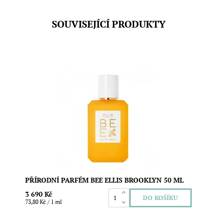
SOUVISEJÍCÍ PRODUKTY
Přírodní parfém s osobitou vůní medu a tmavého rumu.
Bez obsahu parabenů a ftalátů. Vegan složení. Objem:
50 ml
Dostupnost:
Skladem
Značka:
Ellis Brooklyn
PŘÍRODNÍ PARFÉM BEE ELLIS BROOKLYN 50 ML
3 690 Kč
73,80 Kč / 1 ml