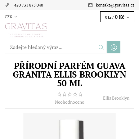
+420 731 875 040
kontakt
@
gravitas.cz
0 Kč
CZK
0 ks /
PŘÍRODNÍ PARFÉM GUAVA
GRANITA ELLIS BROOKLYN
50 ML
Ellis Brooklyn
Neohodnoceno