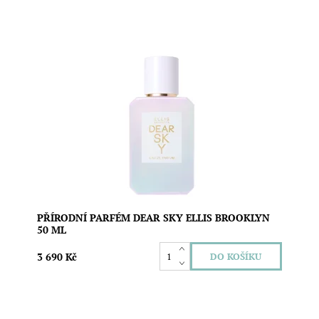
Přírodní parfém se zářivou a sebevědomou vůní
medového melounu, bílé pivoňky a intenzivního
galbana. Parfém najdete ve skleněném flakonu a dalších
biologicky odbouratelných nebo recyklovatelných
obalech. Bez obsahu parabenů a ftalátů. Vegan
složení. ...
Dostupnost:
Skladem
Značka:
Ellis Brooklyn
PŘÍRODNÍ PARFÉM DEAR SKY ELLIS BROOKLYN
50 ML
3 690 Kč