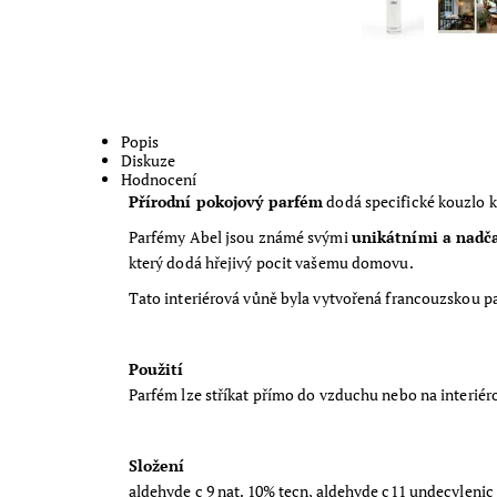
Popis
Diskuze
Hodnocení
Přírodní pokojový parfém
dodá specifické kouzlo ka
Parfémy Abel jsou známé svými
unikátními a nadč
který dodá hřejivý pocit vašemu domovu.
Tato interiérová vůně byla vytvořená francouzskou pa
Použití
Parfém lze stříkat přímo do vzduchu nebo na interiér
Složení
aldehyde c 9 nat. 10% tecn, aldehyde c11 undecylenic 