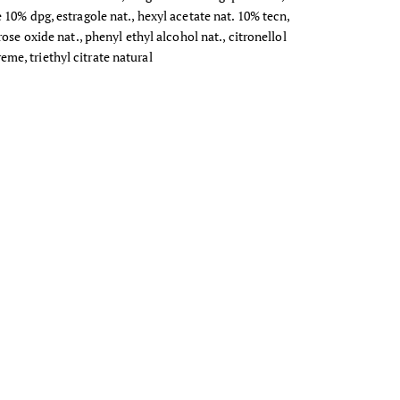
e 10% dpg, estragole nat., hexyl acetate nat. 10% tecn,
se oxide nat., phenyl ethyl alcohol nat., citronellol
eme, triethyl citrate natural