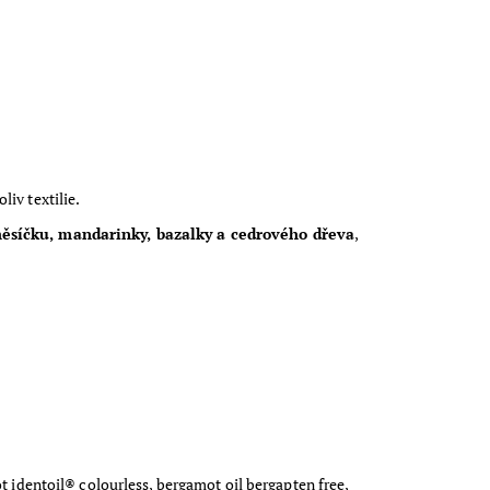
iv textilie.
měsíčku, mandarinky, bazalky a cedrového dřeva
,
t identoil® colourless, bergamot oil bergapten free,