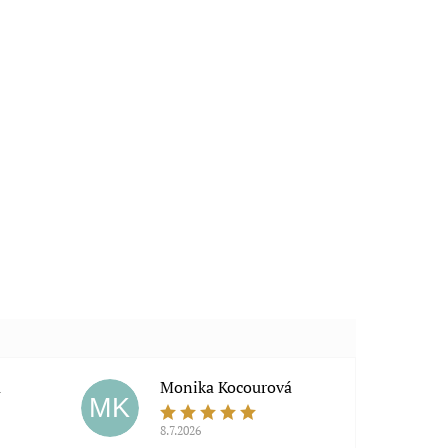
a
Monika Kocourová
MK
8.7.2026