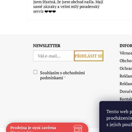
Jsem šťastná, že jsem obchod našla. Mají
samé zázraky a velmi milý poradenský
servis ❤️❤️❤️
Souhlasím s obchodními podmínkami
NEWSLETTER
INFO
Věrnos
Obcho
Ochran
Souhlasím s obchodními
Reklam
podmínkami
Reklam
Doruče
Kontak
O Grav
Tento web p
Vrácen
procházením
s jejich pou
Prodejna je nyní zavřena
Navštivte nás osobně