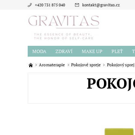
+420 731 875 040
kontakt
@
gravitas.cz
MODA
ZDRAVÍ
MAKE UP
PLEŤ
T
BLOG
O GRAVITAS
HODNOCENÍ OBCH
Aromaterapie
Pokojové spreje
Pokojový sprej
POKOJ