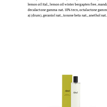
lemon oil ital., lemon oil winter bergapten free, mandar
decalactone gamma nat. 10% tecn, octalactone gamma nat
aj (drum), geraniol nat., ionone beta nat., anethol nat
Sofistikovaný pokojový sprej s energizující vůní
zeleného čaje, yuzu, grapefruitu, fialkových listů a
vetiveru. 100% přírodní a vegan složení. Objem: 100
ml
Dostupnost:
Skladem
Značka:
Abel