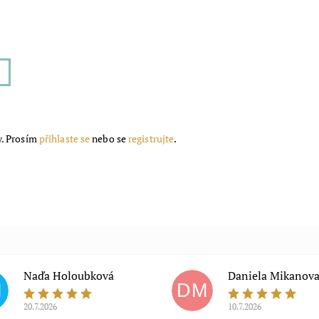
y. Prosím
přihlaste se
nebo se
registrujte
.
Naďa Holoubková
Daniela Mikanov
H
DM
20.7.2026
10.7.2026