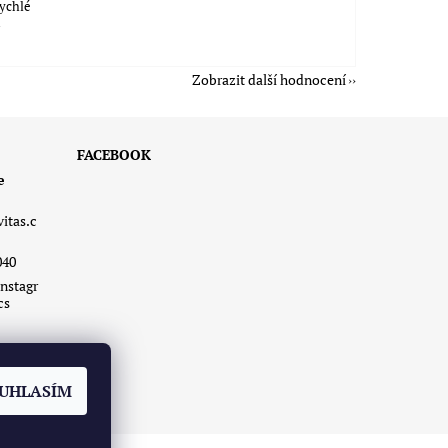
rychlé
á
Zobrazit další hodnocení
FACEBOOK
e
vitas.c
040
nstagr
cs
UHLASÍM