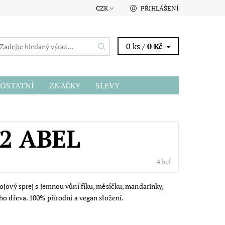
CZK
PŘIHLÁŠENÍ
0 ks /
0 Kč
OSTATNÍ
ZNAČKY
SLEVY
2 ABEL
Abel
ojový sprej s jemnou vůní fíku, měsíčku, mandarinky,
ho dřeva. 100% přírodní a vegan složení.