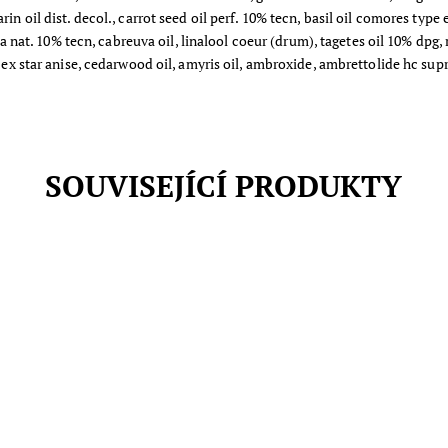
in oil dist. decol., carrot seed oil perf. 10% tecn, basil oil comores type 
. 10% tecn, cabreuva oil, linalool coeur (drum), tagetes oil 10% dpg, ro
. ex star anise, cedarwood oil, amyris oil, ambroxide, ambrettolide hc supr
SOUVISEJÍCÍ PRODUKTY