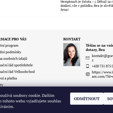
Hemptouch je jistota :-). Děkuji za 
dodání, vše v pořádku. Bea je skvěl
žena!
RMACE PRO VÁS
KONTAKT
tní program
Těším se na vaš
dotazy, Bea
dní podmínky
kontakt
@
gra
a osobních údajů
z
ační řád spotřebitele
+420 731 875 
ační řád Velkoobchod
https://www.i
am.com/?hl=
ní a platba
ty
itas
oužívá soubory cookie. Dalším
í zboží - oblečení
ODMÍTNOUT
SO
 tohoto webu vyjadřujete souhlas
žíváním.