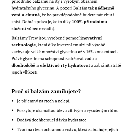
přírodního balzámu na rty s vysokým obsahem
hydratačního glycerinu. A pozor! Balzám tak
nádherně
voní a chutná
, že ho pravděpodobně budete mít chuť i
sníst. Dobrá zpráva je, že to díky
100% přírodnímu
složení
vůbec nevadí:).
Balzámy Trew jsou vyrobené pomocí
inovativní
technologie
, která díky inverzní emulzi při výrobě
zachycuje velké množství glycerinu až v 15% koncentraci.
Právě glycerin má schopnost zadržovat vodu a
dlouhodobě a efektivně rty hydratovat
a zabránit ztrátě
jejich vlhkosti.
Proč si balzám zamilujete?
Je příjemný na rtech a nelepí.
Poskytuje okamžitou úlevu citlivým a vysušeným rtům.
Dodává dechberoucí dávku hydratace.
Tvoří na rtech ochrannou vrstvu, která zabraňuje jejich