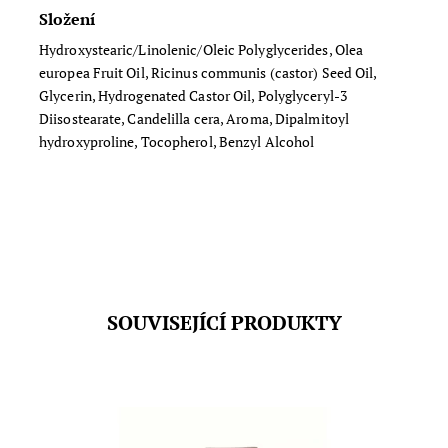
Složení
Hydroxystearic/Linolenic/Oleic Polyglycerides, Olea
europea Fruit Oil, Ricinus communis (castor) Seed Oil,
Glycerin, Hydrogenated Castor Oil, Polyglyceryl-3
Diisostearate, Candelilla cera, Aroma, Dipalmitoyl
hydroxyproline, Tocopherol, Benzyl Alcohol
SOUVISEJÍCÍ PRODUKTY
Hutný hloubkově regenerační balzám na rty s vůní