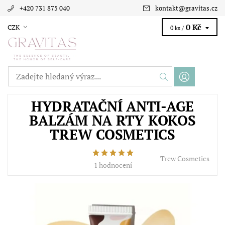
+420 731 875 040
kontakt
@
gravitas.cz
0 Kč
CZK
0 ks /
HYDRATAČNÍ ANTI-AGE
BALZÁM NA RTY KOKOS
TREW COSMETICS
Trew Cosmetics
1 hodnocení