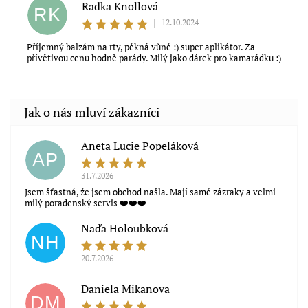
Radka Knollová
RK
|
12.10.2024
Příjemný balzám na rty, pěkná vůně :) super aplikátor. Za
přívětivou cenu hodně parády. Milý jako dárek pro kamarádku :)
Aneta Lucie Popeláková
AP
Souhlasím s obchodními podmínkami
31.7.2026
Jsem šťastná, že jsem obchod našla. Mají samé zázraky a velmi
milý poradenský servis ❤️❤️❤️
Naďa Holoubková
NH
20.7.2026
Daniela Mikanova
DM