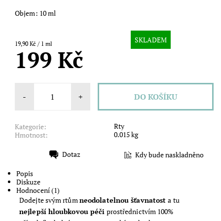
Objem: 10 ml
SKLADEM
19,90 Kč / 1 ml
199 Kč
-
+
Rty
Kategorie:
0.015 kg
Hmotnost:
Dotaz
Kdy bude naskladněno
Tisk
Popis
Diskuze
Hodnocení (1)
Dodejte svým rtům
neodolatelnou šťavnatost
a tu
nejlepší hloubkovou péči
prostřednictvím 100%