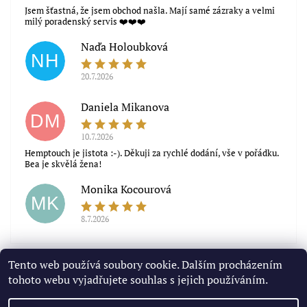
Jsem šťastná, že jsem obchod našla. Mají samé zázraky a velmi
milý poradenský servis ❤️❤️❤️
Naďa Holoubková
NH
20.7.2026
Souhlasím s obchodními podmínkami
Daniela Mikanova
DM
10.7.2026
Hemptouch je jistota :-). Děkuji za rychlé dodání, vše v pořádku.
Bea je skvělá žena!
Monika Kocourová
MK
8.7.2026
Zobrazit další hodnocení
Tento web používá soubory cookie. Dalším procházením
tohoto webu vyjadřujete souhlas s jejich používáním.