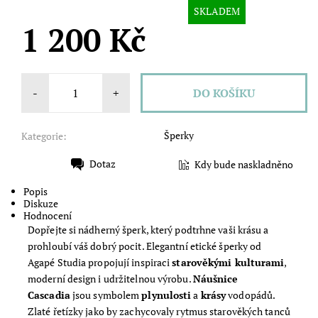
SKLADEM
1 200 Kč
-
+
Šperky
Kategorie:
Dotaz
Kdy bude naskladněno
Tisk
Popis
Diskuze
Hodnocení
Dopřejte si nádherný šperk, který podtrhne vaši krásu a
prohloubí váš dobrý pocit. Elegantní etické šperky od
Agapé Studia propojují inspiraci
starověkými kulturami
,
moderní design i udržitelnou výrobu.
Náušnice
Cascadia
jsou symbolem
plynulosti
a
krásy
vodopádů.
Zlaté řetízky jako by zachycovaly
rytmus starověkých tanců