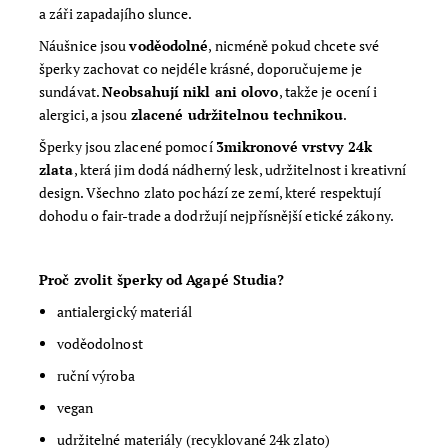
a záři zapadajího slunce.
Náušnice jsou
voděodolné
, nicméně pokud chcete své
šperky zachovat co nejdéle krásné, doporučujeme je
sundávat.
Neobsahují nikl ani olovo
, takže je ocení i
alergici, a jsou
zlacené udržitelnou technikou
.
Šperky jsou zlacené pomocí
3mikronové vrstvy 24k
zlata
, která jim dodá nádherný lesk, udržitelnost i kreativní
design. Všechno zlato pochází ze zemí, které respektují
dohodu o fair-trade a dodržují nejpřísnější etické zákony.
Proč zvolit šperky od Agapé Studia?
antialergický materiál
voděodolnost
ruční výroba
vegan
udržitelné materiály (recyklované 24k zlato)