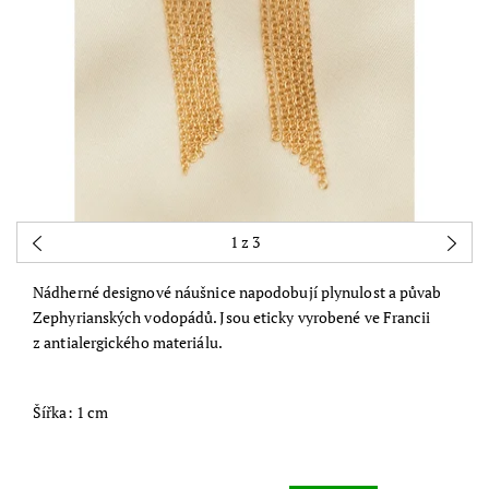
1
z 3
Nádherné designové náušnice
napodobují plynulost a půvab
Zephyrianských vodopádů
. Jsou eticky vyrobené ve Francii
z antialergického materiálu.
Šířka: 1 cm