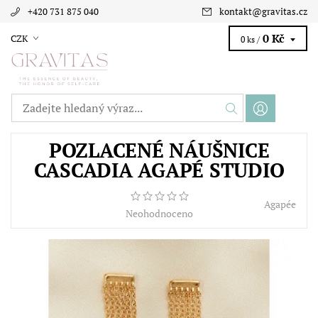
+420 731 875 040
kontakt
@
gravitas.cz
0 Kč
CZK
0 ks /
POZLACENÉ NÁUŠNICE
CASCADIA AGAPÉ STUDIO
Agapée
Neohodnoceno