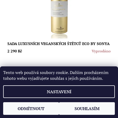
Dostupnost:
Vyprodáno
Značka:
Eco by Sonya
SADA LUXUSNÍCH VEGANSKÝCH ŠTĚTCŮ ECO BY SONYA
2 290 Kč
Vyprodáno
Tento web používá soubory cookie. Dalším procházením
tohoto webu vyjadřujete souhlas s jejich používáním.
2026 © Gravitas, všechna práva vyhrazena
Upravit nastavení
NASTAVENÍ
cookies
Vytvořil Shoptet
ODMÍTNOUT
SOUHLASÍM