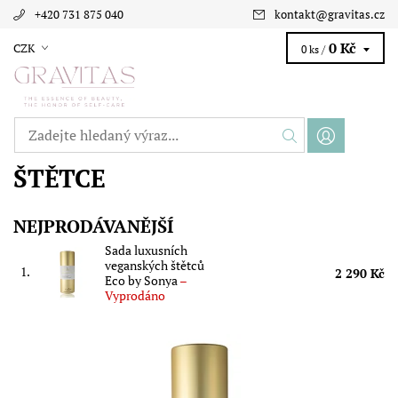
+420 731 875 040
kontakt
@
gravitas.cz
0 Kč
CZK
0 ks /
ŠTĚTCE
NEJPRODÁVANĚJŠÍ
Sada luxusních
veganských štětců
1.
2 290 Kč
Eco by Sonya
–
Vyprodáno
Sada luxusních štětců navržených profesionální make-up
artistkou pro dokonalý make-up a příjemný prožitek z líčení
nebo nanášení samoopalovacích...