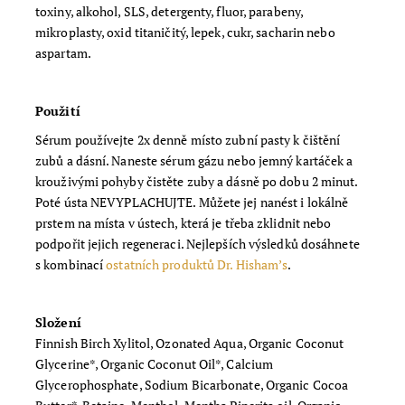
toxiny, alkohol, SLS, detergenty, fluor, parabeny,
mikroplasty, oxid titaničitý, lepek, cukr, sacharin nebo
aspartam.
Použití
Sérum používejte 2x denně místo zubní pasty k čištění
zubů a dásní. Naneste sérum gázu nebo jemný kartáček a
krouživými pohyby čistěte zuby a dásně po dobu 2 minut.
Poté ústa NEVYPLACHUJTE. Můžete jej nanést i lokálně
prstem na místa v ústech, která je třeba zklidnit nebo
podpořit jejich regeneraci. Nejlepších výsledků dosáhnete
s kombinací
ostatních produktů Dr. Hisham’s
.
Složení
Finnish Birch Xylitol, Ozonated Aqua, Organic Coconut
Glycerine*, Organic Coconut Oil*, Calcium
Glycerophosphate, Sodium Bicarbonate, Organic Cocoa