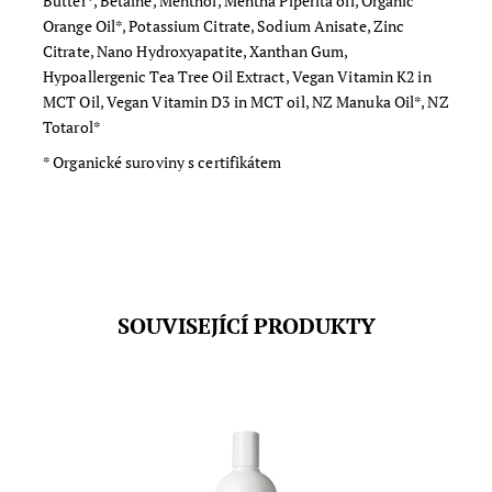
Butter*, Betaine, Menthol, Mentha Piperita oil, Organic
Orange Oil*, Potassium Citrate, Sodium Anisate, Zinc
Citrate, Nano Hydroxyapatite, Xanthan Gum,
Hypoallergenic Tea Tree Oil Extract, Vegan Vitamin K2 in
MCT Oil, Vegan Vitamin D3 in MCT oil, NZ Manuka Oil*, NZ
Totarol*
* Organické suroviny s certifikátem
SOUVISEJÍCÍ PRODUKTY
Přírodní ústní voda se zásaditým pH a bez obsahu
alkoholu pro svěží dech, silné zuby a zdravou ústní