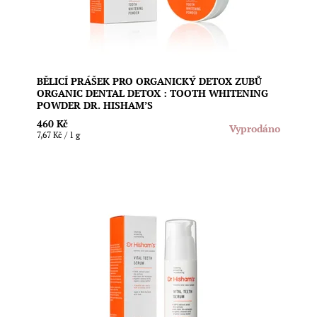
Dostupnost:
Vyprodáno
BĚLICÍ PRÁŠEK PRO ORGANICKÝ DETOX ZUBŮ
ORGANIC DENTAL DETOX : TOOTH WHITENING
POWDER DR. HISHAM’S
460 Kč
Vyprodáno
7,67 Kč / 1 g
Profesionální alkalické zubní sérum s prebiotiky pro
čisté zuby a zdraví celé ústní dutiny. Slouží jako
alternativa ke klasické zubní pastě a je vhodné od 6 let
věku. Vegan složení. Ručně vyrobeno na Novém
Zélandu. Obsah: 60 g
Dostupnost:
Vyprodáno