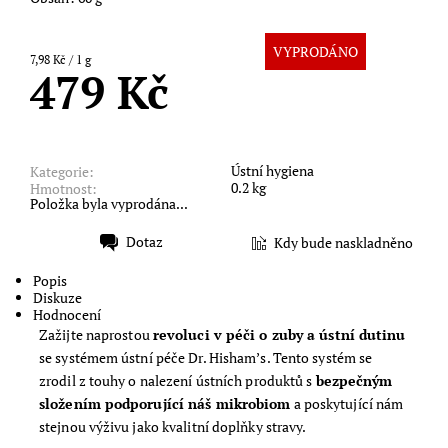
VYPRODÁNO
7,98 Kč / 1 g
479 Kč
Ústní hygiena
Kategorie:
0.2 kg
Hmotnost:
Položka byla vyprodána...
Dotaz
Kdy bude naskladněno
Tisk
Popis
Diskuze
Hodnocení
Zažijte naprostou
revoluci v péči o zuby a ústní dutinu
se systémem ústní péče Dr. Hisham’s. Tento systém se
zrodil z touhy o nalezení ústních produktů s
bezpečným
složením podporující náš mikrobiom
a poskytující nám
stejnou výživu jako kvalitní doplňky stravy.