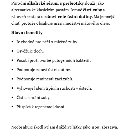
Přírodní
alkalické sérum s prebiotiky
slouží jako
alternativa ke klasickým pastám. Jemně
čistí zuby
a
zároveň se stará o
zdraví celé ústní dutiny
. Má jemnější
chuť, protože obsahuje nižší množství mátového oleje.
Hlavní benefity
Je vhodné pro péči o mléčné zuby.
Osvěžuje dech.
Působí proti tvorbě patogenních bakterií.
Podporuje zdraví ústní dutiny.
Podporuje remineralizaci zubů.
Vyhovuje lidem trpícím suchostí v ústech.
Čistí a chrání zuby.
Přispívá k regeneraci dásní.
Neobsahuje škodlivé ani dráždivé látky, jako jsou: abraziva,