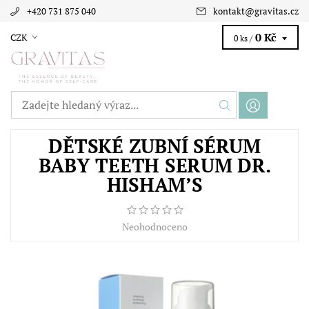
+420 731 875 040
kontakt
@
gravitas.cz
0 Kč
CZK
0 ks /
DĚTSKÉ ZUBNÍ SÉRUM
BABY TEETH SERUM DR.
HISHAM’S
Neohodnoceno