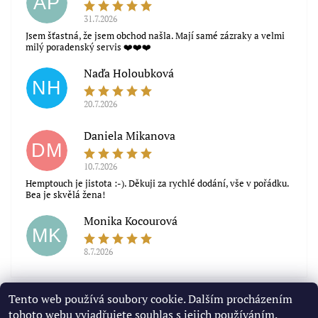
AP
31.7.2026
Jsem šťastná, že jsem obchod našla. Mají samé zázraky a velmi
milý poradenský servis ❤️❤️❤️
Naďa Holoubková
NH
20.7.2026
Souhlasím s obchodními podmínkami
Daniela Mikanova
DM
10.7.2026
Hemptouch je jistota :-). Děkuji za rychlé dodání, vše v pořádku.
Bea je skvělá žena!
Monika Kocourová
MK
8.7.2026
Zobrazit další hodnocení
Tento web používá soubory cookie. Dalším procházením
tohoto webu vyjadřujete souhlas s jejich používáním.