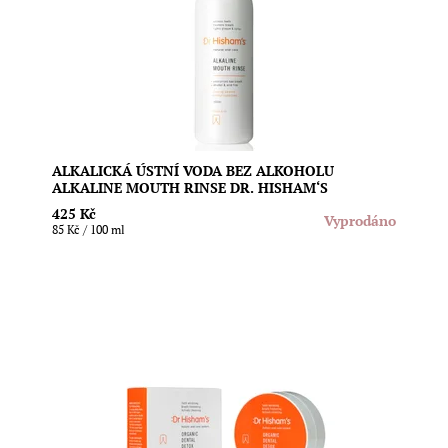
dutinu. Podporuje náš mikrobiom, je vhodná pro celou
rodinu a najdete ji ve 100% recyklovatelném obalu.
Produkt je vhodný pro vegany, halal, košer, paleo i...
Dostupnost:
Vyprodáno
ALKALICKÁ ÚSTNÍ VODA BEZ ALKOHOLU
ALKALINE MOUTH RINSE DR. HISHAM‘S
425 Kč
Vyprodáno
85 Kč / 100 ml
Detoxikační a bělicí zubní prášek s inovativním
složením pro osvěžení dechu, potlačení skvrn a
nežádoucího zabarvení, potlačení bakterií a
remineralizaci zubů. Znovunaplnitelný a recyklovatelný
obal. Produkt je vhodný pro vegany. Ručně vyrobeno na
Novém...