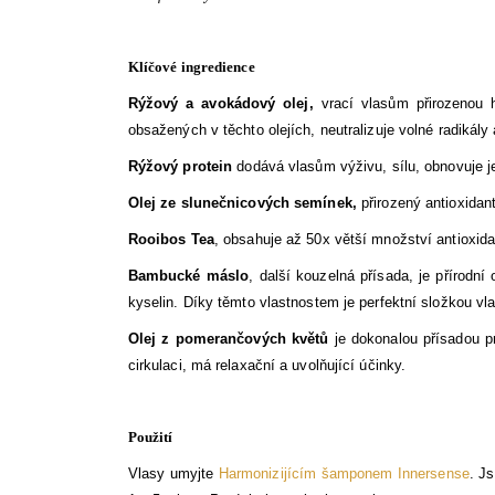
Klíčové ingredience
Rýžový a avokádový olej,
vrací vlasům přirozenou h
obsažených v těchto olejích, neutralizuje volné radikály a
Rýžový protein
dodává vlasům výživu, sílu, obnovuje jej
Olej ze slunečnicových semínek,
přirozený antioxidant
Rooibos Tea
, obsahuje až 50x větší množství antioxida
Bambucké máslo
, další kouzelná přísada, je přírodn
kyselin. Díky těmto vlastnostem je perfektní složkou v
Olej z pomerančových květů
je dokonalou přísadou pr
cirkulaci, má relaxační a uvolňující účinky.
Použití
Vlasy umyjte
Harmonizijícím šamponem Innersense
. J