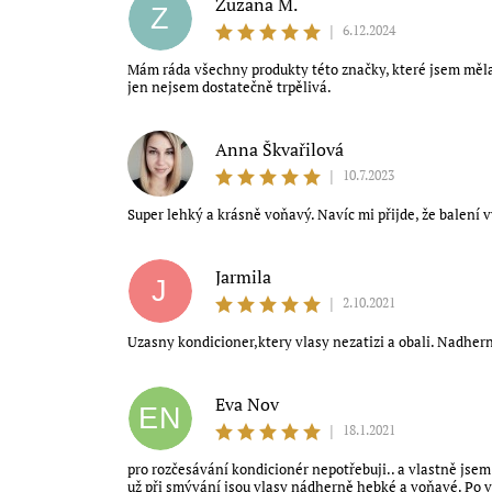
Zuzana M.
Z
|
6.12.2024
Mám ráda všechny produkty této značky, které jsem měla
jen nejsem dostatečně trpělivá.
Anna Škvařilová
AŠ
|
10.7.2023
Souhlasím s obchodními podmínkami
Super lehký a krásně voňavý. Navíc mi přijde, že balení 
Jarmila
J
|
2.10.2021
Uzasny kondicioner,ktery vlasy nezatizi a obali. Nadhe
Eva Nov
EN
|
18.1.2021
pro rozčesávání kondicionér nepotřebuji.. a vlastně jsem
už při smývání jsou vlasy nádherně hebké a voňavé. Po v