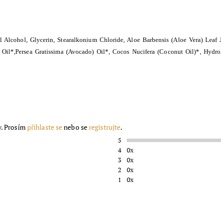
Alcohol, Glycerin, Stearalkonium Chloride, Aloe Barbensis (Aloe Vera) Leaf J
Oil*,Persea Gratissima (Avocado) Oil*, Cocos Nucifera (Coconut Oil)*, Hydro
y. Prosím
přihlaste se
nebo se
registrujte
.
5
4
0x
3
0x
2
0x
1
0x