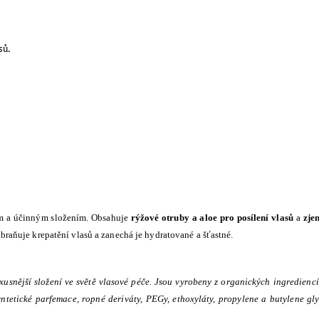
sů.
ým a účinným složením. Obsahuje
rýžové otruby a aloe pro posílení vlasů
a
zje
abraňuje krepatění vlasů a zanechá je hydratované a šťastné.
uxusnější složení ve světě vlasové péče. Jsou vyrobeny z organických ingrediencí
 syntetické parfemace, ropné deriváty, PEGy, ethoxyláty, propylene a butylene g