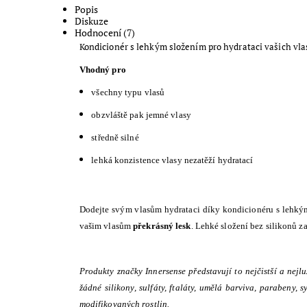
Popis
Diskuze
Hodnocení (7)
Kondicionér s lehkým složením pro hydrataci vašich vla
Vhodný pro
všechny typu vlasů
obzvláště pak jemné vlasy
středně silné
lehká konzistence vlasy nezatěží hydratací
Dodejte svým vlasům hydrataci díky kondicionéru s lehk
vašim vlasům
překrásný lesk
. Lehké složení bez silikonů z
Produkty značky Innersense představují to nejčistší a nejl
žádné silikony, sulfáty, ftaláty, umělá barviva, parabeny,
modifikovaných rostlin.