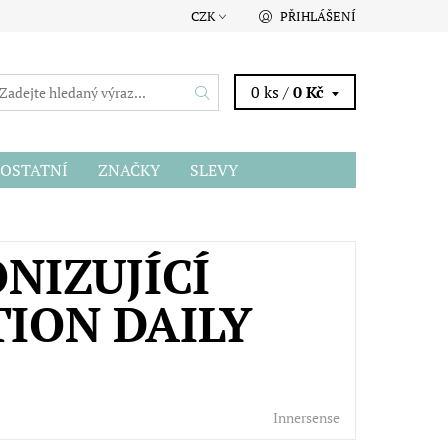
CZK
PŘIHLÁŠENÍ
0 ks /
0 Kč
OSTATNÍ
ZNAČKY
SLEVY
NIZUJÍCÍ
TION DAILY
Innersense