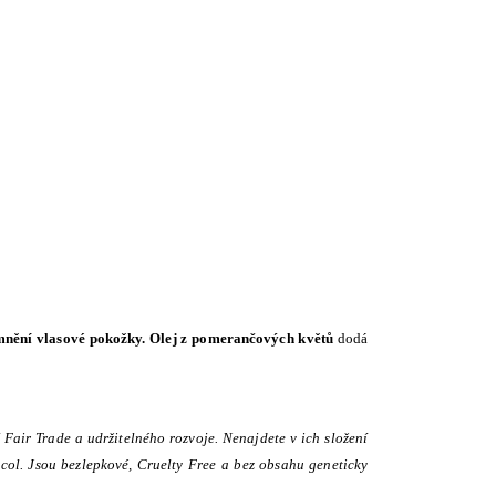
mnění vlasové pokožky.
Olej z pomerančových květů
dodá
 Fair Trade a udržitelného rozvoje. Nenajdete v ich složení
lycol. Jsou bezlepkové, Cruelty Free a bez obsahu geneticky