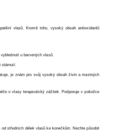
repatění vlasů. Kromě toho, vysoký obsah antioxidantů
e vyblednutí u barvených vlasů.
 stárnutí.
dratuje, je znám pro svůj vysoký obsah živin a mastných
péče o vlasy terapeutický zážitek. Podporuje v pokožce
te od středních délek vlasů ke konečkům. Nechte působit