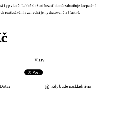
í typ vlasů.
Lehké složení bez silikonů zabraňuje krepatění
ich rozčesávání a zanechá je hydratované a šťastné.
Kč
Vlasy
Dotaz
Kdy bude naskladněno