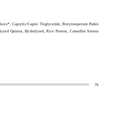
uice*, Caprylic/Capric Triglyceride, Butyroseperum Parkii
lyzed Quinoa, Hydrolyzed, Rice Protein, Camerllia Sinesis
7x