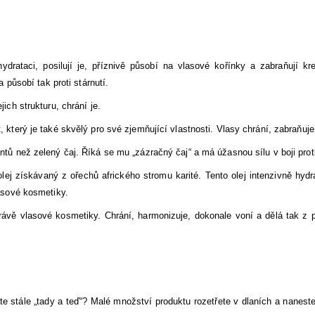
ydrataci, posilují je, příznivě působí na vlasové kořínky a zabraňují k
 působí tak proti stárnutí.
ich strukturu, chrání je.
, který je také skvělý pro své zjemňující vlastnosti. Vlasy chrání, zabraňuj
ntů než zelený čaj. Říká se mu „zázračný čaj“ a má úžasnou sílu v boji proti
í olej získávaný z ořechů afrického stromu karité. Tento olej intenzivně hy
lasové kosmetiky.
ávě vlasové kosmetiky. Chrání, harmonizuje, dokonale voní a dělá tak z 
ste stále „tady a teď“? Malé množství produktu rozetřete v dlaních a nanes