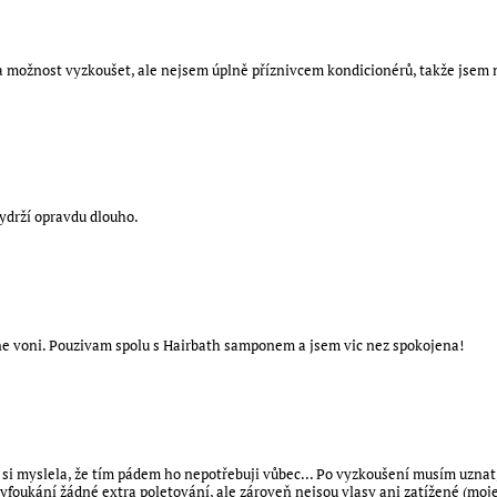
 možnost vyzkoušet, ale nejsem úplně příznivcem kondicionérů, takže jsem n
vydrží opravdu dlouho.
rne voni. Pouzivam spolu s Hairbath samponem a jsem vic nez spokojena!
 si myslela, že tím pádem ho nepotřebuji vůbec... Po vyzkoušení musím uznat,
yfoukání žádné extra poletování, ale zároveň nejsou vlasy ani zatížené (moj