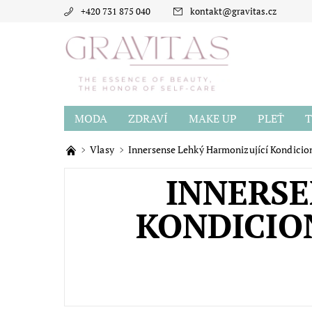
+420 731 875 040
kontakt
@
gravitas.cz
MODA
ZDRAVÍ
MAKE UP
PLEŤ
T
BLOG
O GRAVITAS
HODNOCENÍ OBCH
Vlasy
Innersense Lehký Harmonizující Kondicioné
INNERSE
KONDICION