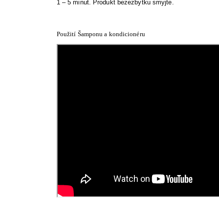
1 – 5 minut. Produkt bezezbytku smyjte.
Použití Šamponu a kondicionéru