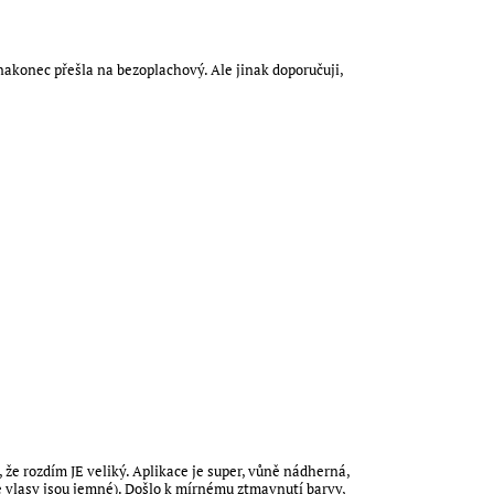
akonec přešla na bezoplachový. Ale jinak doporučuji,
 že rozdím JE veliký. Aplikace je super, vůně nádherná,
e vlasy jsou jemné). Došlo k mírnému ztmavnutí barvy,