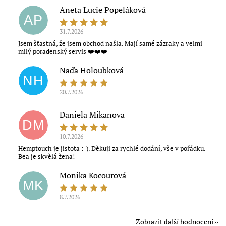
Aneta Lucie Popeláková
AP
31.7.2026
Jsem šťastná, že jsem obchod našla. Mají samé zázraky a velmi
milý poradenský servis ❤️❤️❤️
Naďa Holoubková
NH
20.7.2026
Daniela Mikanova
DM
10.7.2026
Hemptouch je jistota :-). Děkuji za rychlé dodání, vše v pořádku.
Bea je skvělá žena!
Monika Kocourová
MK
8.7.2026
Zobrazit další hodnocení