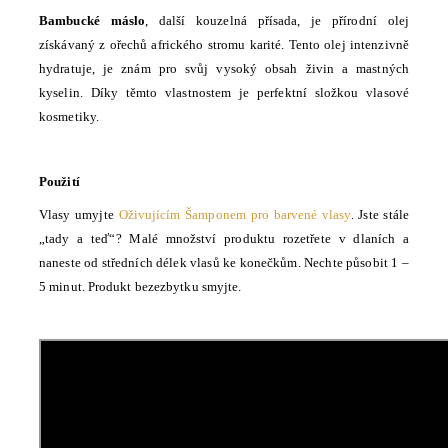
Bambucké máslo
, další kouzelná přísada, je přírodní olej
získávaný z ořechů afrického stromu karité. Tento olej intenzivně
hydratuje, je znám pro svůj vysoký obsah živin a mastných
kyselin. Díky těmto vlastnostem je perfektní složkou vlasové
kosmetiky.
Použití
Vlasy umyjte
Oživujícím Šamponem pro barvené vlasy
. Jste stále
„tady a teď“? Malé množství produktu rozetřete v dlaních a
naneste od středních délek vlasů ke konečkům. Nechte působit 1 –
5 minut. Produkt bezezbytku smyjte.