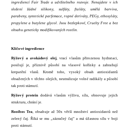
ingrediencí Fair Trade a udržitelného rozvoje. Nenajdete v ich
složení žádné silikony, sulfáty, ftaláty, umělá barviva,
parabeny, syntetické parfemace, ropné deriváty, PEGy, ethoxyláty,
propylene a butylene glycol. Jsou bezlepkové, Cruelty Free a bez
obsahu geneticky modifikovaných rostlin.
Klíčové ingredience
Rýžový a avokádový olej
, vrací vlasům přirozenou hydrataci,
posilují je, příznivě působí na vlasové kořínky a zabraňují
krepatění vlasů. Kromě toho, vysoký obsah antioxidantů
obsažených v těchto olejích, neutralizuje volné radikály a působí
tak proti stárnutí.
Rýžový protein
dodává vlasům výživu, sílu, obnovuje jejich
strukturu, chrání je.
Rooibos Tea
, obsahuje až 50x větší množství antioxidantů než
zelený čaj. Říká se mu „zázračný čaj“ a má úžasnou sílu v boji
proti stárnutí.