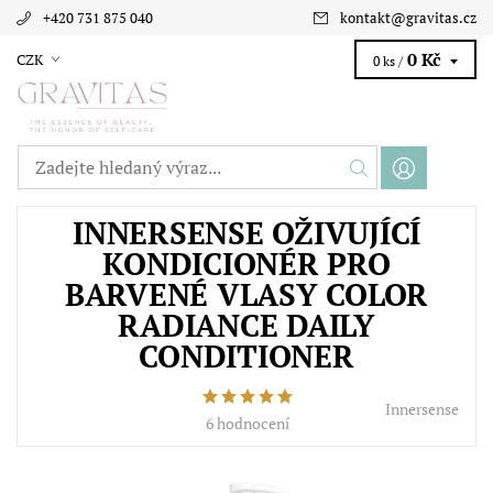
+420 731 875 040
kontakt
@
gravitas.cz
0 Kč
CZK
0 ks /
INNERSENSE OŽIVUJÍCÍ
KONDICIONÉR PRO
BARVENÉ VLASY COLOR
RADIANCE DAILY
CONDITIONER
Innersense
6 hodnocení