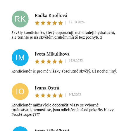
Radka Knollová
RK
|
12.10.2024
Skvělý kondicionér, který doporučuji, mám raději hydratační,
ale tenhle je na skvělém druhém místě bez pochyb. :)
Iveta Mikulikova
IM
|
19.9.2022
Kondicionér je pro mé vlásky absolutně skvělý. Už nechci jiný.
Souhlasím s obchodními podmínkami
Ivana Ostrá
IO
|
9.3.2022
Kondicionér můžu vřele doporučit, vlasy se výborně
rozčesávají, nemastí se, jsou odlehčené už od pokožky hlavy.
Prostě super????