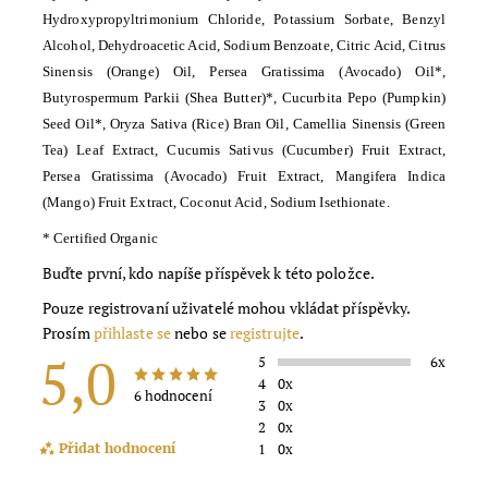
Hydroxypropyltrimonium Chloride, Potassium Sorbate, Benzyl
Alcohol, Dehydroacetic Acid, Sodium Benzoate, Citric Acid, Citrus
Sinensis (Orange) Oil, Persea Gratissima (Avocado) Oil*,
Butyrospermum Parkii (Shea Butter)*, Cucurbita Pepo (Pumpkin)
Seed Oil*, Oryza Sativa (Rice) Bran Oil, Camellia Sinensis (Green
Tea) Leaf Extract, Cucumis Sativus (Cucumber) Fruit Extract,
Persea Gratissima (Avocado) Fruit Extract, Mangifera Indica
(Mango) Fruit Extract, Coconut Acid, Sodium Isethionate.
* Certified Organic
Buďte první, kdo napíše příspěvek k této položce.
Pouze registrovaní uživatelé mohou vkládat příspěvky.
Prosím
přihlaste se
nebo se
registrujte
.
5,0
5
6x
4
0x
6 hodnocení
3
0x
2
0x
Přidat hodnocení
1
0x