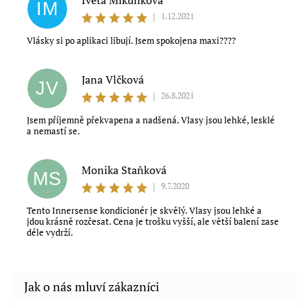
Iveta Mikulíková
IM
|
1.12.2021
Vlásky si po aplikaci libují. Jsem spokojena maxi????
Jana Vlčková
JV
|
26.8.2021
Jsem příjemně překvapena a nadšená. Vlasy jsou lehké, lesklé
a nemastí se.
Monika Staňková
MS
|
9.7.2020
Tento Innersense kondicionér je skvělý. Vlasy jsou lehké a
jdou krásně rozčesat. Cena je trošku vyšší, ale větší balení zase
déle vydrží.