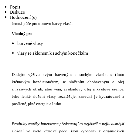
Popis
Diskuze
Hodnocení (6)
Jemná péče pro obnovu barvy vlasů.
Vhodný pro
barvené vlasy
vlasy se sklonem k suchým konečkům
Dodejte výživu svým barveným a suchým vlasům s tímto
krémovým kondicionérem, se složením obohaceným o olej
z rýžových otrub, aloe vera, avokádový olej a květové esence.
Jeho lehké složení vlasy nezatěžuje, zanechá je hydratované a
posílené, plné energie a lesku.
Produkty značky Innersense představují to nejčistší a nejluxusnější
složení ve světě vlasové péče. Jsou vyrobeny z organických