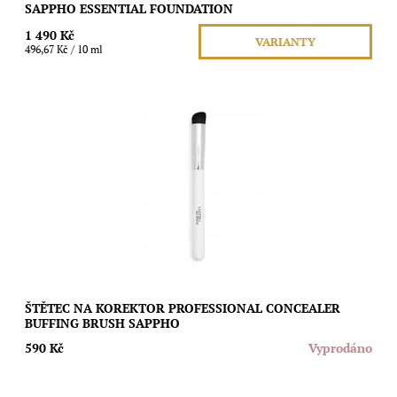
SAPPHO ESSENTIAL FOUNDATION
1 490 Kč
VARIANTY
496,67 Kč / 10 ml
Veganský štětec z kvalitních a jemných recyklovaných vláken
pro precizní nanesení korektoru. Je velmi šetrný i k očnímu
okolí. Má...
Dostupnost:
Vyprodáno
Značka:
SAPPHO
ŠTĚTEC NA KOREKTOR PROFESSIONAL CONCEALER
BUFFING BRUSH SAPPHO
590 Kč
Vyprodáno