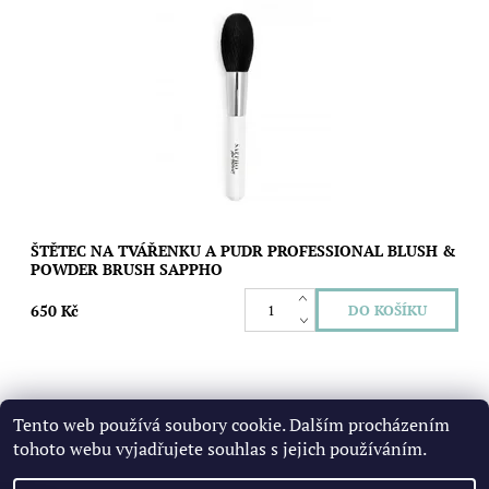
Veganský štětec z kvalitních a jemných recyklovaných vláken
pro precizní nanesení pudru nebo tvářenky. Má
dřevěnou násadu s certifikací FSC® a...
Dostupnost:
Skladem
Značka:
SAPPHO
ŠTĚTEC NA TVÁŘENKU A PUDR PROFESSIONAL BLUSH &
POWDER BRUSH SAPPHO
650 Kč
Tento web používá soubory cookie. Dalším procházením
6
položek celkem
tohoto webu vyjadřujete souhlas s jejich používáním.