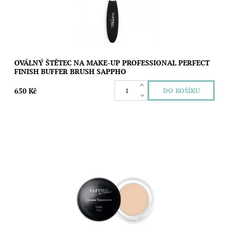
OVÁLNÝ ŠTĚTEC NA MAKE-UP PROFESSIONAL PERFECT
FINISH BUFFER BRUSH SAPPHO
650 Kč
Plně krycí korektor, který je naprosto jedinečný. Jeho hluboce
koncentrované pigmenty nám zajistí maximální krytí, které je
však vyvážené jemnou...
Dostupnost:
Skladem
Značka:
SAPPHO