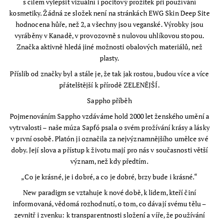
s cílem vylepšit vizuální i pocitový prožitek při používání
kosmetiky. Žádná ze složek není na stránkách EWG Skin Deep Site
hodnocena hůře, než 2, a všechny jsou veganské. Výrobky jsou
vyráběny v Kanadě, v provozovně s nulovou uhlíkovou stopou.
Značka aktivně hledá jiné možnosti obalových materiálů, než
plasty.
Příslib od značky byl a stále je, že tak jak rostou, budou více a více
přátelštější k přírodě ZELENĚJŠÍ.
Sappho příběh
Pojmenováním Sappho vzdáváme hold 2000 let ženského umění a
vytrvalosti – naše múza Sapfó psala o svém prožívání krásy a lásky
v první osobě. Platón ji označila za nejvýznamnějšího umělce své
doby. Její slova a přístup k životu mají pro nás v současnosti větší
význam, než kdy předtím.
„Co je krásné, je i dobré, a co je dobré, brzy bude i krásné.“
New paradigm se vztahuje k nové době, k lidem, kteří činí
informovaná, vědomá rozhodnutí, o tom, co dávají svému tělu –
zevnitř i zvenku: k transparentnosti složení a víře, že používání