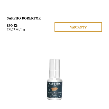
SAPPHO KOREKTOR
890 Kč
VARIANTY
254,29 Kč / 1 g
Sappho krémový make-up Objem: 30ml
Dostupnost:
Skladem
Značka:
SAPPHO