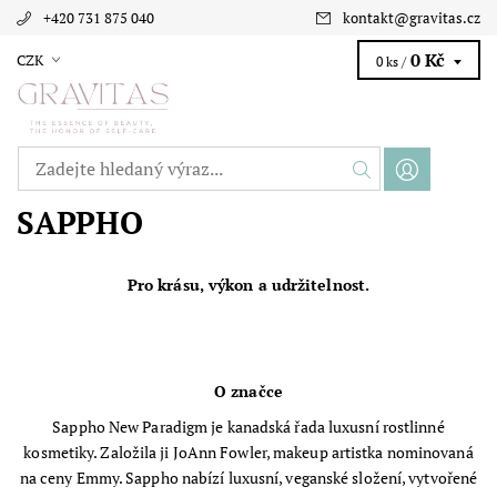
+420 731 875 040
kontakt
@
gravitas.cz
0 Kč
CZK
0 ks /
SAPPHO
Pro krásu, výkon a udržitelnost.
O značce
Sappho New Paradigm je kanadská řada luxusní rostlinné
kosmetiky. Založila ji JoAnn Fowler, makeup artistka nominovaná
na ceny Emmy. Sappho nabízí luxusní, veganské složení, vytvořené