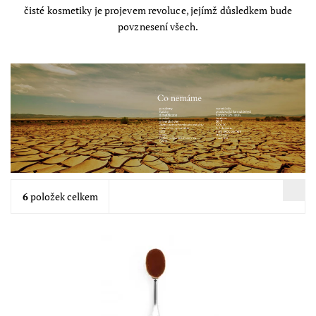
čisté kosmetiky je projevem revoluce, jejímž důsledkem bude
povznesení všech.
6
položek celkem
Veganský štětec z kvalitních a jemných recyklovaných vláken
pro precizní a rovnoměrné nanesení make-upu tzv. airbrush
efektem. Má ultrajemné...
Dostupnost:
Skladem
Značka:
SAPPHO