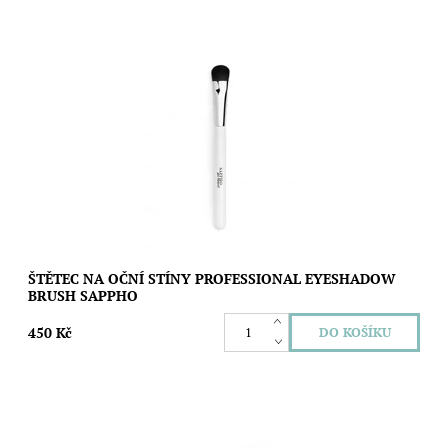
Veganský štětec z kvalitních a jemných recyklovaných vláken
pro precizní nanesení očních stínů. Je velmi šetrný k očnímu
okolí. Má...
Dostupnost:
Skladem
Značka:
SAPPHO
ŠTĚTEC NA OČNÍ STÍNY PROFESSIONAL EYESHADOW
BRUSH SAPPHO
450 Kč