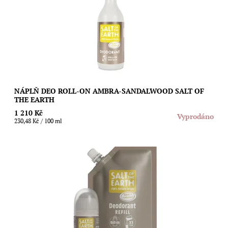
generaci kuličkových...
Dostupnost:
Vyprodáno
Značka:
Salt of the Earth
NÁPLŇ DEO ROLL-ON AMBRA-SANDALWOOD SALT OF
THE EARTH
1 210 Kč
Vyprodáno
230,48 Kč / 100 ml
Ušetřete životní prostředí i svoji peněženku díky speciální
náplni s unisex vůní ambry a santalového dřeva pro novou
generaci kuličkových...
Dostupnost:
Skladem
Značka:
Salt of the Earth