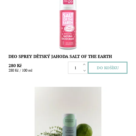
ideální volbu pro všechny malé slečny, které začíná trápit
pocení a chtějí proti němu...
Dostupnost:
Skladem
Značka:
Salt of the Earth
DEO SPREY DĚTSKÝ JAHODA SALT OF THE EARTH
280 Kč
280 Kč / 100 ml
Přírodní deodorant s osvěžující vůní bergamotu a zemitými
bylinnými tóny rozmarýnu vhodný i pro choulostivou pokožku.
Bez obsahu jedlé sody....
Dostupnost:
Skladem
Značka:
MIKLØ.bodycare