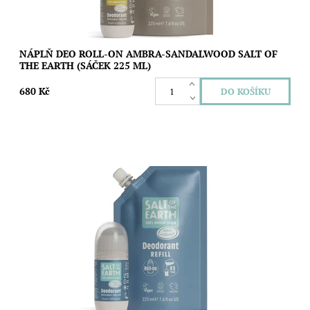
NÁPLŇ DEO ROLL-ON AMBRA-SANDALWOOD SALT OF
THE EARTH (SÁČEK 225 ML)
680 Kč
Ušetřete životní prostředí i svoji peněženku díky speciální
náplni s unisex svěží vůní moře a čerstvých kokosů pro roll-on
deodoranty Salt of The...
Dostupnost:
Vyprodáno
Značka:
Salt of the Earth