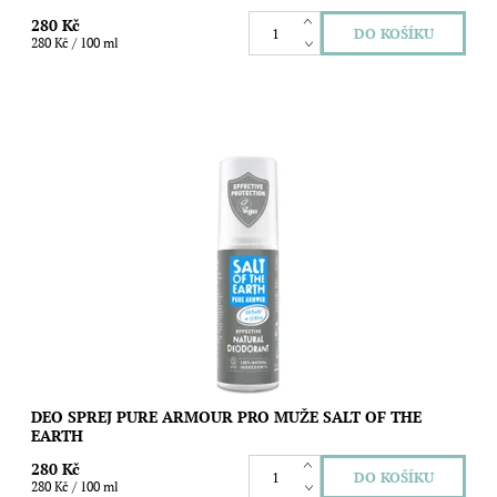
280 Kč
280 Kč / 100 ml
Přírodní deodorant Salt of the Earth Pure Armour pro muže
kombinuje účinky minerální soli se svěžími éterickými oleji a
bylinnými extrakty. Pro...
Dostupnost:
Skladem
Značka:
Salt of the Earth
DEO SPREJ PURE ARMOUR PRO MUŽE SALT OF THE
EARTH
280 Kč
280 Kč / 100 ml