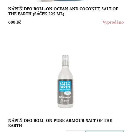
NÁPLŇ DEO ROLL-ON OCEAN AND COCONUT SALT OF
THE EARTH (SÁČEK 225 ML)
680 Kč
Vyprodáno
Ušetřete životní prostředí i svoji peněženku díky speciální
náplni s mužnou vůní vetiveru a citrusů pro novou generaci
kuličkových deodorantů Salt...
Dostupnost:
Skladem
Značka:
Salt of the Earth
NÁPLŇ DEO ROLL-ON PURE ARMOUR SALT OF THE
EARTH