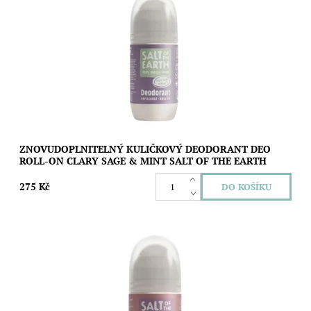
Znovudoplnitelný kuličkový deodorant se smysly stimulující
vůní šalvěje a máty, který vás spolehlivě a bez fleků nebo pocitu
mastnoty ochrání před...
Dostupnost:
Skladem
Značka:
Salt of the Earth
ZNOVUDOPLNITELNÝ KULIČKOVÝ DEODORANT DEO
ROLL-ON CLARY SAGE & MINT SALT OF THE EARTH
275 Kč
Znovudoplnitelný kuličkový deodorant s vůní levandule a
vanilky, který vás spolehlivě a bez fleků nebo pocitu mastnoty
ochrání před nežádoucím...
Dostupnost:
Vyprodáno
Značka:
Salt of the Earth