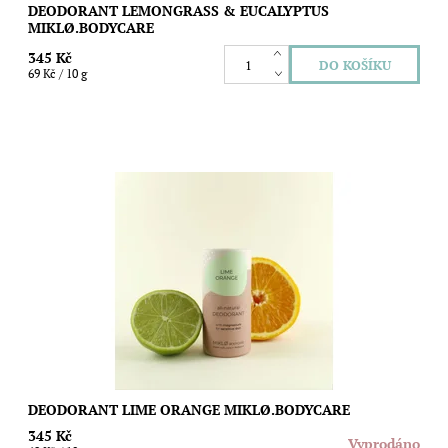
DEODORANT LEMONGRASS & EUCALYPTUS
MIKLØ.BODYCARE
345 Kč
69 Kč / 10 g
Přírodní deodorant se svěží hořkosladkou vůní citrusů vhodný i
pro choulostivou pokožku. Bez obsahu jedlé sody. Objem: 50g
Dostupnost:
Vyprodáno
Značka:
MIKLØ.bodycare
DEODORANT LIME ORANGE MIKLØ.BODYCARE
345 Kč
Vyprodáno