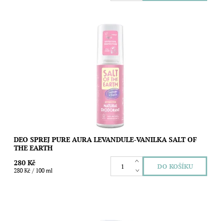
Přírodní deodorant Salt of the Earth - PURE AURA pro ženy se
svěží a zároveň sladkou vůní Levandule a Vanilky. Obsahuje 15
přírodních...
Dostupnost:
Skladem
Značka:
Salt of the Earth
DEO SPREJ PURE AURA LEVANDULE-VANILKA SALT OF
THE EARTH
280 Kč
280 Kč / 100 ml