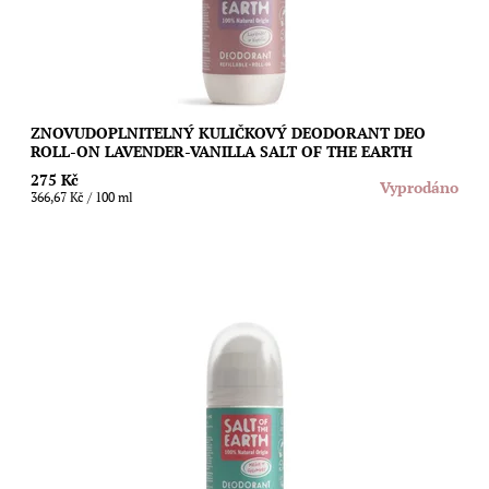
ZNOVUDOPLNITELNÝ KULIČKOVÝ DEODORANT DEO
ROLL-ON LAVENDER-VANILLA SALT OF THE EARTH
275 Kč
Vyprodáno
366,67 Kč / 100 ml
Znovudoplnitelný kuličkový deodorant se svěží vůní okurky a
sladkými tóny melounu, který vás spolehlivě a bez fleků nebo
pocitu mastnoty ochrání...
Dostupnost:
Skladem
Značka:
Salt of the Earth