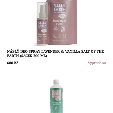
Ušetřete životní prostředí i svoji peněženku díky speciální
náplni s neotřelou vůní levandule a vanilky pro sprejové
deodoranty Salt of The Earth....
Dostupnost:
Vyprodáno
Značka:
Salt of the Earth
NÁPLŇ DEO SPRAY LAVENDER & VANILLA SALT OF THE
EARTH (SÁČEK 300 ML)
680 Kč
Vyprodáno
Ušetřete životní prostředí i svoji peněženku díky speciální
náplni s velmi oblíbenou vůní melounu a okurky pro sprejové
deodoranty Salt of The...
Dostupnost:
Vyprodáno
Značka:
Salt of the Earth