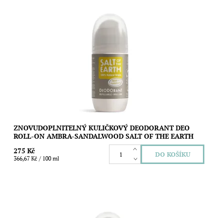
Znovudoplnitelný kuličkový deodorant s unisex vůní ambry a
santalového dřeva, který vás spolehlivě a bez fleků nebo pocitu
mastnoty ochrání...
Dostupnost:
Skladem
Značka:
Salt of the Earth
ZNOVUDOPLNITELNÝ KULIČKOVÝ DEODORANT DEO
ROLL-ON AMBRA-SANDALWOOD SALT OF THE EARTH
275 Kč
366,67 Kč / 100 ml