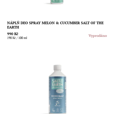
NÁPLŇ DEO SPRAY MELON & CUCUMBER SALT OF THE
EARTH
990 Kč
Vyprodáno
198 Kč / 100 ml
Ušetřete životní prostředí i svoji peněženku díky speciální
náplni s unisex svěží vůní moře a čerstvých kokosů pro sprejové
deodoranty Salt of The...
Dostupnost:
Vyprodáno
Značka:
Salt of the Earth