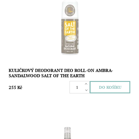
Kuličkový deodorant s unisex vůní ambry a santalového dřeva,
který vás spolehlivě a bez fleků nebo pocitu mastnoty ochrání
před nežádoucím...
Dostupnost:
Skladem
Značka:
Salt of the Earth
KULIČKOVÝ DEODORANT DEO ROLL-ON AMBRA-
SANDALWOOD SALT OF THE EARTH
255 Kč
Ušetřete životní prostředí i svoji peněženku díky speciální
náplni s unisex vůní ambry a santalového dřeva pro novou