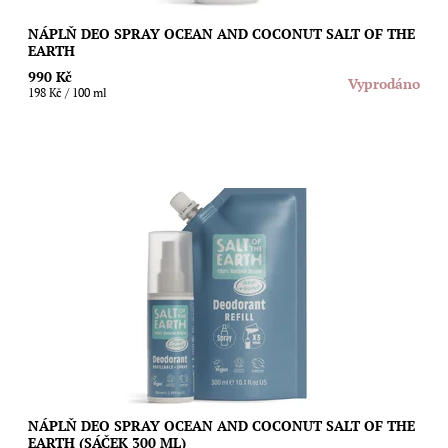
NÁPLŇ DEO SPRAY OCEAN AND COCONUT SALT OF THE
EARTH
990 Kč
Vyprodáno
198 Kč / 100 ml
Ušetřete životní prostředí i svoji peněženku díky speciální
náplni s unisex svěží vůní moře a čerstvých kokosů pro sprejové
deodoranty Salt of The...
Dostupnost:
Vyprodáno
Značka:
Salt of the Earth
NÁPLŇ DEO SPRAY OCEAN AND COCONUT SALT OF THE
EARTH (SÁČEK 300 ML)