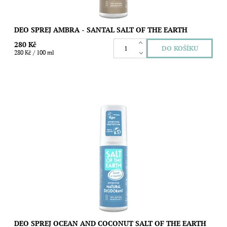
DEO SPREJ AMBRA - SANTAL SALT OF THE EARTH
280 Kč
280 Kč / 100 ml
Přírodní deodorant Salt of the Earth ve spreji vás díky své svěží
vůni zanese na pláž zalitou sluncem. Kombinuje účinky
minerální soli s éterickými...
Dostupnost:
Skladem
Značka:
Salt of the Earth
DEO SPREJ OCEAN AND COCONUT SALT OF THE EARTH