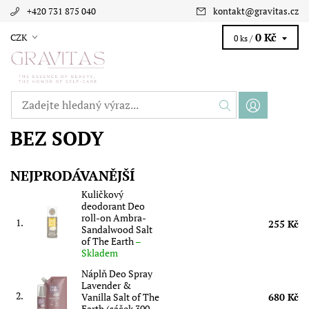
+420 731 875 040
kontakt
@
gravitas.cz
0 Kč
CZK
0 ks /
BEZ SODY
NEJPRODÁVANĚJŠÍ
Kuličkový
deodorant Deo
roll-on Ambra-
1.
255 Kč
Sandalwood Salt
of The Earth
–
Skladem
Náplň Deo Spray
Lavender &
2.
Vanilla Salt of The
680 Kč
Earth (sáček 300