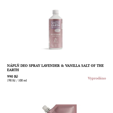
Ušetřete životní prostředí i svoji peněženku díky speciální
náplni s neotřelou vůní levandule a vanilky pro sprejové
deodoranty Salt of The Earth....
Dostupnost:
Vyprodáno
Značka:
Salt of the Earth
NÁPLŇ DEO SPRAY LAVENDER & VANILLA SALT OF THE
EARTH
990 Kč
Vyprodáno
198 Kč / 100 ml