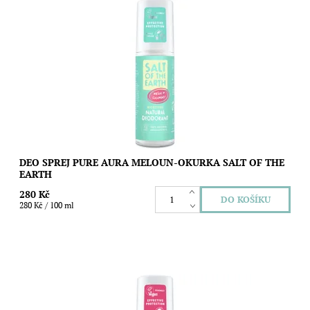
Přírodní deodorant Salt of the Earth Pure Armour pro muže
kombinuje účinky minerální soli se svěžími éterickými oleji a
bylinnými extrakty. Pro...
Dostupnost:
Skladem
Značka:
Salt of the Earth
DEO SPREJ PURE AURA MELOUN-OKURKA SALT OF THE
EARTH
280 Kč
280 Kč / 100 ml
Přírodní deodorant se sladkou jahodovou vůní představuje