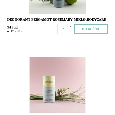
DEODORANT BERGAMOT ROSEMARY MIKLØ.BODYCARE
345 Kč
69 Kč / 10 g
Přírodní deodorant s výraznou vůní citrónové trávy a bylinnými
tóny eukalyptu vhodný i pro choulostivou pokožku. Bez obsahu
jedlé sody. Objem: 50g
Dostupnost:
Skladem
Značka:
MIKLØ.bodycare