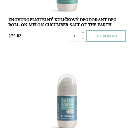
ZNOVUDOPLNITELNÝ KULIČKOVÝ DEODORANT DEO
ROLL-ON MELON CUCUMBER SALT OF THE EARTH
275 Kč
Znovudoplnitelný kuličkový deodorant s dechberoucí svěžestí
oceánu a tóny melounu, citrusů a kokosu, který vás spolehlivě a
bez fleků nebo pocitu...
Dostupnost:
Skladem
Značka:
Salt of the Earth