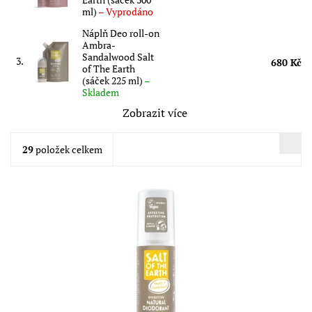
ml)
–
Vyprodáno
Náplň Deo roll-on
Ambra-
Sandalwood Salt
3.
680 Kč
of The Earth
(sáček 225 ml)
–
Skladem
Zobrazit více
29
položek celkem
Přírodní deodorant Salt of the Earth s ambrou a santalem je
určen pro muže, ale i ženy, které mají rády neotřelé pánské a
unisex mošusové vůně....
Dostupnost:
Skladem
Značka:
Salt of the Earth