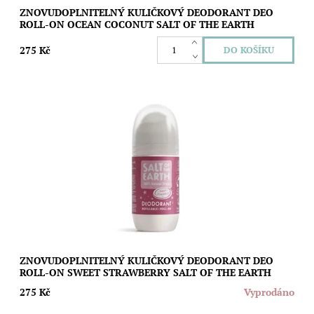
ZNOVUDOPLNITELNÝ KULIČKOVÝ DEODORANT DEO
ROLL-ON OCEAN COCONUT SALT OF THE EARTH
275 Kč
Znovudoplnitelný kuličkový deodorant s vůní sladkých jahod,
který vás spolehlivě a bez fleků nebo pocitu mastnoty ochrání
před nežádoucím zápachem....
Dostupnost:
Vyprodáno
Značka:
Salt of the Earth
ZNOVUDOPLNITELNÝ KULIČKOVÝ DEODORANT DEO
ROLL-ON SWEET STRAWBERRY SALT OF THE EARTH
275 Kč
Vyprodáno