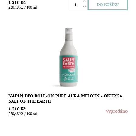
1 210 Kč
230,48 Kč / 100 ml
Nejoblíbenější přírodní deodorant s vůní melounu a okurky v
525 ml balení, se kterým naplníte sedm 75 ml sprejů. Šetřete
přírodu a plastovou...
Dostupnost:
Vyprodáno
Značka:
Salt of the Earth
NÁPLŇ DEO ROLL-ON PURE AURA MELOUN - OKURKA
SALT OF THE EARTH
1 210 Kč
Vyprodáno
230,48 Kč / 100 ml