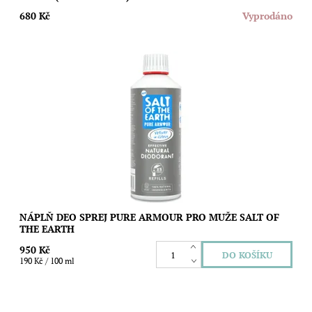
680 Kč
Vyprodáno
Nejoblíbenější přírodní deodorant s osvěžující, dřevito
citrusovou vůní v 500 ml balení, se kterým naplníte pět 100 ml
sprejů. Šetřete přírodu a...
Dostupnost:
Skladem
Značka:
Salt of the Earth
NÁPLŇ DEO SPREJ PURE ARMOUR PRO MUŽE SALT OF
THE EARTH
950 Kč
190 Kč / 100 ml