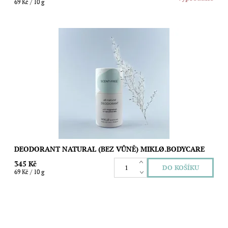
69 Kč / 10 g
Přírodní deodorant bez jakékoliv parfemace vhodný i pro velmi
choulostivou pokožku. Bez obsahu jedlé sody. Objem: 50g
Dostupnost:
Skladem
Značka:
MIKLØ.bodycare
DEODORANT NATURAL (BEZ VŮNĚ) MIKLØ.BODYCARE
345 Kč
69 Kč / 10 g