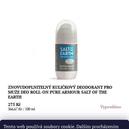
Znovudoplnitelný kuličkový deodorant s výraznou mužnou
vůní vetiveru a citrusů, který vás spolehlivě a bez fleků nebo
pocitu mastnoty ochrání...
Dostupnost:
Vyprodáno
Značka:
Salt of the Earth
ZNOVUDOPLNITELNÝ KULIČKOVÝ DEODORANT PRO
MUŽE DEO ROLL-ON PURE ARMOUR SALT OF THE
EARTH
275 Kč
Vyprodáno
366,67 Kč / 100 ml
Tento web používá soubory cookie. Dalším procházením