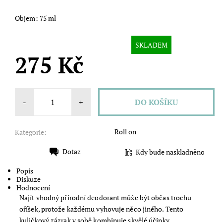
Objem: 75 ml
SKLADEM
275 Kč
-
+
Roll on
Kategorie:
Dotaz
Kdy bude naskladněno
Tisk
Popis
Diskuze
Hodnocení
Najít vhodný přírodní deodorant může být občas trochu
oříšek, protože každému vyhovuje něco jiného. Tento
kuličkový zázrak v sobě kombinuje skvělé účinky