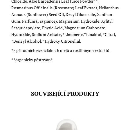
Chloride, Aloe Barbadensis Leaf Juice Powder**,
Rosmarinus Officinalis (Rosemary) Leaf Extract, Helianthus
Annuus (Sunflower) Seed Oil, Decyl Glucoside, Xanthan
Gum, Parfum (Fragrance), Magnesium Hydroxide, Xylityl
Sesquicaprylate, Phytic Acid, Magnesium Carbonate
Hydroxide, Sodium Anisate, *Limonene, *Linalool, *Citral,
*Benzyl Alcohol, *Hydroxy Citronellal.
*z přírodních esenciálních olejů a rostlinných extraktů
**organicky pěstované
SOUVISEJÍCÍ PRODUKTY
Znovudoplnitelný kuličkový deodorant s výraznou