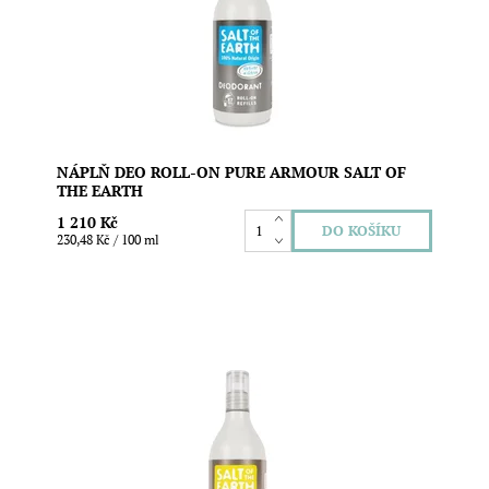
Earth. Doplníte s ní až 7 deodorantů. Vegan složení.
Objem: 525 ml
Dostupnost:
Skladem
Značka:
Salt of the Earth
NÁPLŇ DEO ROLL-ON PURE ARMOUR SALT OF
THE EARTH
1 210 Kč
230,48 Kč / 100 ml
Ušetřete životní prostředí i svoji peněženku díky
speciální náplni s unisex vůní ambry a santalového
dřeva pro novou generaci kuličkových deodorantů Salt
of The Earth. Doplníte s ní až 7 deodorantů. Vegan
složení. Objem: 525 ml