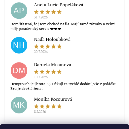
Aneta Lucie Popeláková
AP
31.7.2026
Jsem šťastná, že jsem obchod našla. Mají samé zázraky a velmi
milý poradenský servis ❤️❤️❤️
Naďa Holoubková
NH
20.7.2026
Souhlasím s obchodními podmínkami
Daniela Mikanova
DM
10.7.2026
Hemptouch je jistota :-). Děkuji za rychlé dodání, vše v pořádku.
Bea je skvělá žena!
Monika Kocourová
MK
8.7.2026
Zobrazit další hodnocení