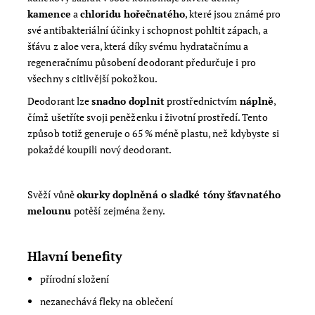
kamence
a
chloridu hořečnatého
, které jsou známé pro
své antibakteriální účinky i schopnost pohltit zápach, a
šťávu z aloe vera, která díky svému hydratačnímu a
regeneračnímu působení deodorant předurčuje i pro
všechny s citlivější pokožkou.
Deodorant lze
snadno doplnit
prostřednictvím
náplně
,
čímž ušetříte svoji peněženku i životní prostředí. Tento
způsob totiž generuje o 65 % méně plastu, než kdybyste si
pokaždé koupili nový deodorant.
Svěží vůně
okurky doplněná o sladké tóny šťavnatého
melounu
potěší zejména ženy.
Hlavní benefity
přírodní složení
nezanechává fleky na oblečení