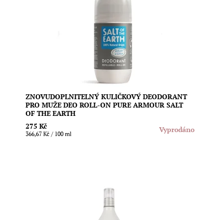
mužnou vůní vetiveru a citrusů, který vás spolehlivě a
bez fleků nebo pocitu mastnoty ochrání před
nežádoucím zápachem. Vegan složení. Objem: 75 ml
Dostupnost:
Vyprodáno
Značka:
Salt of the Earth
ZNOVUDOPLNITELNÝ KULIČKOVÝ DEODORANT
PRO MUŽE DEO ROLL-ON PURE ARMOUR SALT
OF THE EARTH
275 Kč
Vyprodáno
366,67 Kč / 100 ml
Ušetřete životní prostředí i svoji peněženku díky
speciální náplni s mužnou vůní vetiveru a citrusů pro
novou generaci kuličkových deodorantů Salt of The