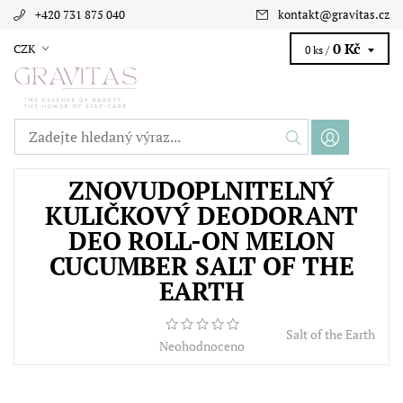
+420 731 875 040
kontakt
@
gravitas.cz
0 Kč
CZK
0 ks /
ZNOVUDOPLNITELNÝ
KULIČKOVÝ DEODORANT
DEO ROLL-ON MELON
CUCUMBER SALT OF THE
EARTH
Salt of the Earth
Neohodnoceno