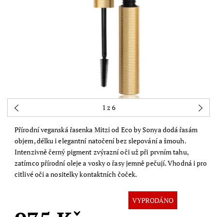
1
z 6
Přírodní veganská řasenka Mitzi od
Eco by Sonya
dodá řasám
objem, délku i elegantní natočení bez slepování a šmouh.
Intenzivně černý pigment zvýrazní oči už při prvním tahu,
zatímco přírodní oleje a vosky o řasy jemně pečují. Vhodná i pro
citlivé oči a nositelky kontaktních čoček.
VYPRODÁNO