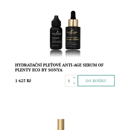
Hydratační anti-age sérum plné hojnosti s rozjasňujícím
efektem, jehož jedinečné složení probudíte přidáním
aktivátoru. Obsahuje vitamín C v aktivní formě, kyselinu
hyaluronovou, aloe vera a extrakt ze sedmikrásky pro
vypnutou, šťavnatou a rozjasněnou pleť....
Dostupnost:
Skladem
Značka:
Eco by Sonya
HYDRATAČNÍ PLEŤOVÉ ANTI-AGE SERUM OF
PLENTY ECO BY SONYA
1 625 Kč
Přírodní veganská řasenka Mitzi od Eco by Sonya dodá
řasám objem, délku i elegantní natočení bez slepování a