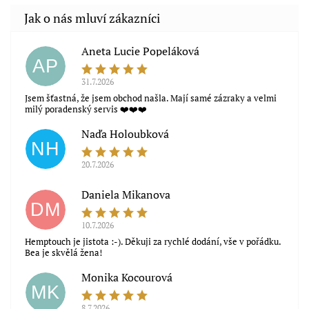
Aneta Lucie Popeláková
AP
31.7.2026
Jsem šťastná, že jsem obchod našla. Mají samé zázraky a velmi
milý poradenský servis ❤️❤️❤️
Naďa Holoubková
NH
20.7.2026
Daniela Mikanova
DM
10.7.2026
Hemptouch je jistota :-). Děkuji za rychlé dodání, vše v pořádku.
Bea je skvělá žena!
Monika Kocourová
MK
8.7.2026