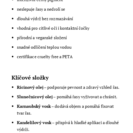
neslepuje řasy a nedrolí se
dlouhá výdrž bez rozmazávání
vhodná pro citlivé oči i kontaktní čočky
přírodní a veganské složení
snadné odlíčení teplou vodou
certifikace cruelty free a PETA
Klíčové složky
Ricinový olej
– podporuje pevnost a zdravý vzhled řas.
Slunečnicový olej
– pomáhá řasy vyživovat a chránit.
Karnaubský vosk
– dodává objem a pomáhá fixovat
tvar řas.
Kandelilový vosk
– přispívá k hladké aplikaci a dlouhé
výdrži.