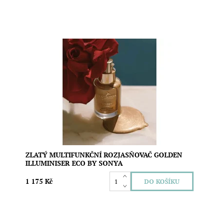
Přírodní rozjasňovač na obličej i tělo, který vaší pleti
dodá zářivý, zlatavý lesk a zároveň ji hloubkově
hydratuje, zklidňuje a vyživuje. S organickou aloe vera a
kyselinou hyaluronovou se stane nejen vaším make-
upovým doplňkem, ale i každodenním rituálem...
Dostupnost:
Skladem
Značka:
Eco by Sonya
ZLATÝ MULTIFUNKČNÍ ROZJASŇOVAČ GOLDEN
ILLUMINISER ECO BY SONYA
1 175 Kč