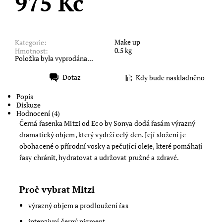
975 Kč
Make up
Kategorie:
0.5 kg
Hmotnost:
Položka byla vyprodána...
Dotaz
Kdy bude naskladněno
Tisk
Popis
Diskuze
Hodnocení (4)
Černá řasenka Mitzi od
Eco by Sonya
dodá řasám výrazný
dramatický objem, který vydrží celý den. Její složení je
obohacené o přírodní vosky a pečující oleje, které pomáhají
řasy chránit, hydratovat a udržovat pružné a zdravé.
Proč vybrat Mitzi
výrazný objem a prodloužení řas
intenzivní černý pigment