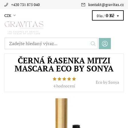
+420 731 875 040
kontakt
@
gravitas.cz
0 Kč
CZK
0 ks /
ČERNÁ ŘASENKA MITZI
MASCARA ECO BY SONYA
Eco by Sonya
4 hodnocení