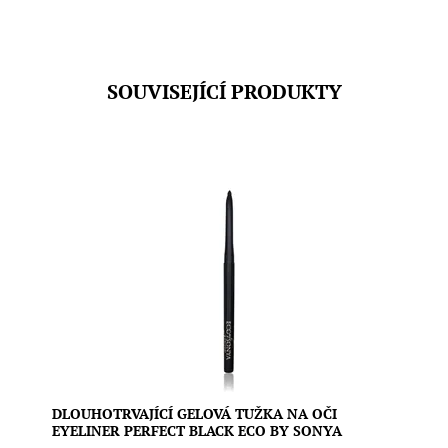
SOUVISEJÍCÍ PRODUKTY
Dlouhotrvající gelová tužka na oči s hedvábnou
texturou a čistým složením. Sytě černý odstín zvýrazní
oči s výraznou elegancí, zatímco voděodolná receptura
vydrží celý den – bez rozmazání, bez kompromisů.
Vegan složení.
Dostupnost:
Skladem
Značka:
Eco by Sonya
DLOUHOTRVAJÍCÍ GELOVÁ TUŽKA NA OČI
EYELINER PERFECT BLACK ECO BY SONYA