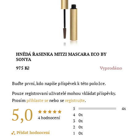
šmouh. Intenzivně hnědý pigment zvýrazní oči už při
prvním tahu, zatímco přírodní oleje a vosky o řasy
jemně pečují. Vhodná i pro citlivé oči a...
Dostupnost:
Vyprodáno
Značka:
Eco by Sonya
HNĚDÁ ŘASENKA MITZI MASCARA ECO BY
SONYA
975 Kč
Vyprodáno
Buďte první, kdo napíše příspěvek k této položce.
Pouze registrovaní uživatelé mohou vkládat příspěvky.
Prosím
přihlaste se
nebo se
registrujte
.
5,0
5
4x
4
0x
4 hodnocení
3
0x
2
0x
Přidat hodnocení
1
0x