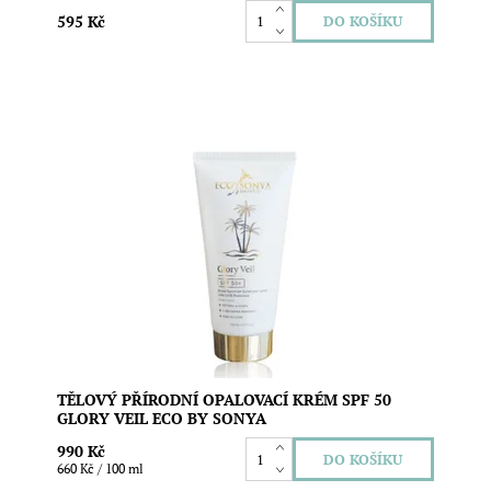
595 Kč
Přírodní opalovací krém s oxidem zinečnatým, který
efektivně chrání pokožku před škodlivým slunečním
zářením a zároveň ji poskytuje péči a výživu. Je vhodný i
pro velmi citlivou pleť dětí a ekzematiků. Nemastí a
nezanechává bílý film. Vegan složení. Objem:...
Dostupnost:
Skladem
Značka:
Eco by Sonya
TĚLOVÝ PŘÍRODNÍ OPALOVACÍ KRÉM SPF 50
GLORY VEIL ECO BY SONYA
990 Kč
660 Kč / 100 ml