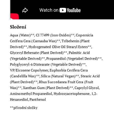
Složení
Aqua (Water)**, CI 77499 (Iron Oxides)**, Copernicia
Cerifera Cera (Carnauba Wax)**, Tribehenin (Plant
Derived)**, Hydrogenated Olive Oil Stearyl Esters**,
Glyceryl Behenate (Plant Derived)**, Palmitic Acid
(Vegetable Derived)**, Propanediol (Vegetabel Derived)**,
Polyglyceryl-6 Distearate (Vegetable Derived)**,
VP/Eicosene Copolymer, Euphorbia Cerifera Cera
(Candelilla Wax)**, Silica (Natural Vegan)**, Stearic Acid
(Plant Derived)**, Rhus Succedanea Fruit Cera (Fruit
Wax)**, Xanthan Gum (Plant Derived)**, Caprylyl Glycol,
Aminomethyl Propanediol, Hydroxyacetophenone, 1,2-
Hexanediol, Panthenol
**přírodní složky