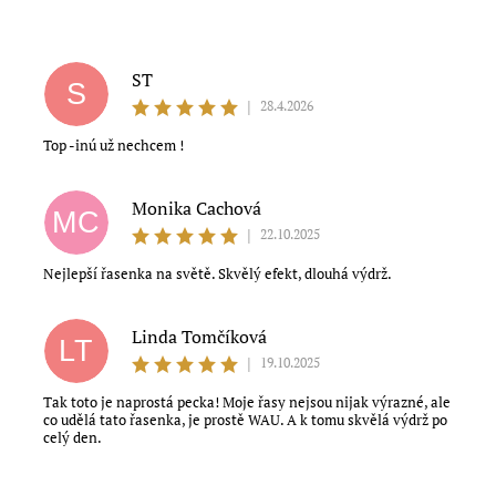
ST
S
|
28.4.2026
Top -inú už nechcem !
Monika Cachová
MC
|
22.10.2025
Nejlepší řasenka na světě. Skvělý efekt, dlouhá výdrž.
Souhlasím s obchodními podmínkami
Linda Tomčíková
LT
|
19.10.2025
Tak toto je naprostá pecka! Moje řasy nejsou nijak výrazné, ale
co udělá tato řasenka, je prostě WAU. A k tomu skvělá výdrž po
celý den.