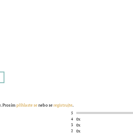
 v
m
y. Prosím
přihlaste se
nebo se
registrujte
.
5
4
0x
3
0x
2
0x