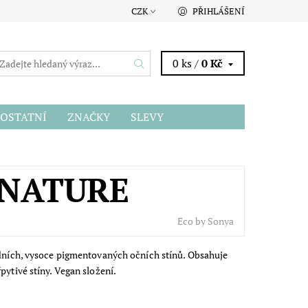
CZK
PŘIHLÁŠENÍ
0 ks /
0 Kč
OSTATNÍ
ZNAČKY
SLEVY
GNATURE
Eco by Sonya
odních, vysoce pigmentovaných očních stínů. Obsahuje
pytivé stíny. Vegan složení.