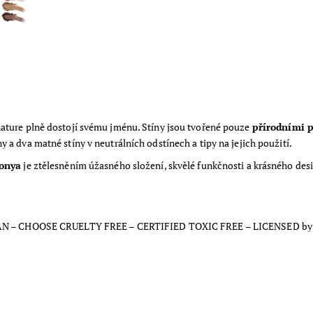
nature plně dostojí svému jménu. Stíny jsou tvořené pouze
přírodními 
ny a dva matné stíny v neutrálních odstínech a tipy na jejich použití.
Sonya
je ztělesněním úžasného složení, skvělé funkčnosti a krásného desig
 – CHOOSE CRUELTY FREE – CERTIFIED TOXIC FREE – LICENSED by