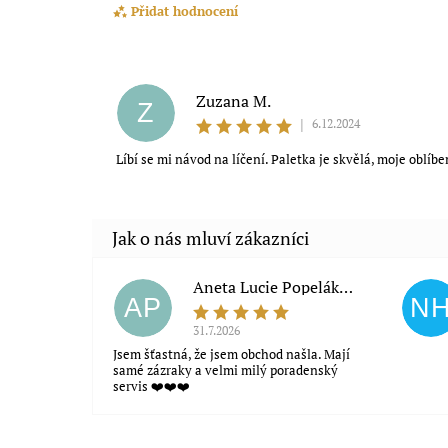
Přidat hodnocení
Zuzana M.
Z
|
6.12.2024
Líbí se mi návod na líčení. Paletka je skvělá, moje oblíbe
Souhlasím s obchodními podmínkami
Aneta Lucie Popeláková
AP
N
31.7.2026
Jsem šťastná, že jsem obchod našla. Mají
samé zázraky a velmi milý poradenský
servis ❤️❤️❤️