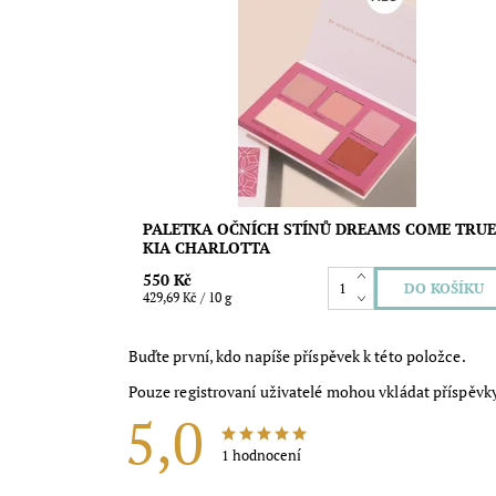
Odstíny krémové a růžové. Přírodní a veganský oční
stín Dreams Come True obsahuje pět skvělých barev
různých odstínech krémové a růžové! V ekologické
papírovém obalu. Objem: 12,8g
Dostupnost:
Skladem
Značka:
Kia Charlotta
PALETKA OČNÍCH STÍNŮ DREAMS COME TRUE
KIA CHARLOTTA
550 Kč
429,69 Kč / 10 g
Buďte první, kdo napíše příspěvek k této položce.
Pouze registrovaní uživatelé mohou vkládat příspěvk
5,0
1 hodnocení