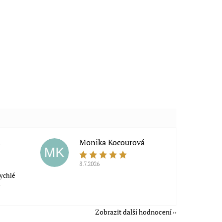
a
Monika Kocourová
MK
8.7.2026
rychlé
á
Zobrazit další hodnocení