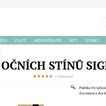
ĚLO
VLASY
AROMATERAPIE
SETY
ŠPERKY
ODU
e
 OČNÍCH STÍNŮ SI
1 hodnocení
Paletka čtyř přír
dva matné a dva tř