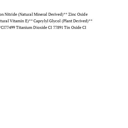
n Nitride (Natural Mineral Derived)** Zinc Oxide
tural Vitamin E)** Caprylyl Glycol (Plant Derived)**
/CI77499 Titanium Dioxide CI 77891 Tin Oxide CI