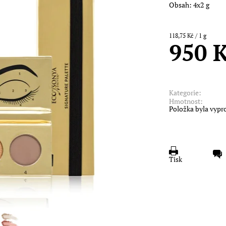
Obsah: 4x2 g
118,75 Kč / 1 g
950 
Kategorie:
Hmotnost:
Položka byla vypr
Tisk