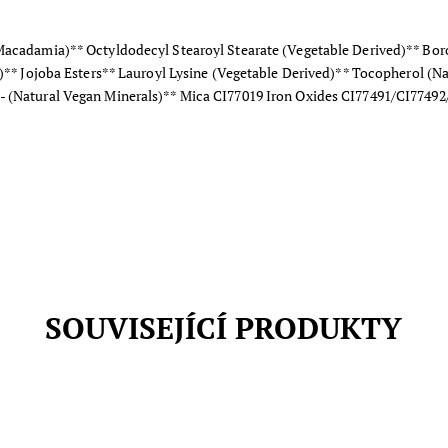
Macadamia)** Octyldodecyl Stearoyl Stearate (Vegetable Derived)** Boro
h)** Jojoba Esters** Lauroyl Lysine (Vegetable Derived)** Tocopherol (Na
- (Natural Vegan Minerals)** Mica CI77019 Iron Oxides CI77491/CI77492
SOUVISEJÍCÍ PRODUKTY