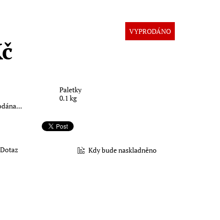
VYPRODÁNO
Kč
Paletky
0.1 kg
odána...
Dotaz
Kdy bude naskladněno