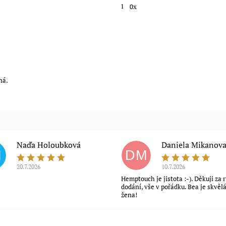
1
0x
ná.
Naďa Holoubková
Daniela Mikanov
H
DM
20.7.2026
10.7.2026
Hemptouch je jistota :-). Děkuji za 
dodání, vše v pořádku. Bea je skvěl
žena!