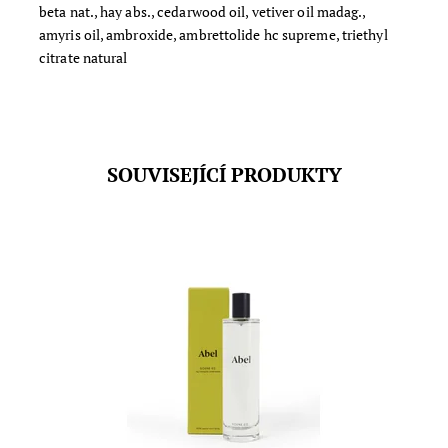
beta nat., hay abs., cedarwood oil, vetiver oil madag.,
amyris oil, ambroxide, ambrettolide hc supreme, triethyl
citrate natural
SOUVISEJÍCÍ PRODUKTY
Sofistikovaný pokojový sprej s jemnou vůní fíku,
měsíčku, mandarinky, bazalky a cedrového dřeva. 100%
přírodní a vegan složení. Objem: 100 ml
Dostupnost:
Skladem
Značka:
Abel