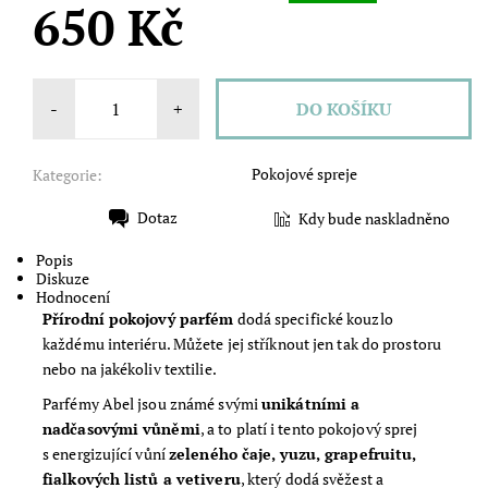
650 Kč
-
+
Pokojové spreje
Kategorie:
Dotaz
Kdy bude naskladněno
Tisk
Popis
Diskuze
Hodnocení
Přírodní pokojový parfém
dodá specifické kouzlo
každému interiéru. Můžete jej stříknout jen tak do prostoru
nebo na jakékoliv textilie.
Parfémy Abel jsou známé svými
unikátními a
nadčasovými vůněmi
, a to platí i tento pokojový sprej
s energizující vůní
zeleného čaje, yuzu, grapefruitu,
fialkových listů a vetiveru
, který dodá svěžest a