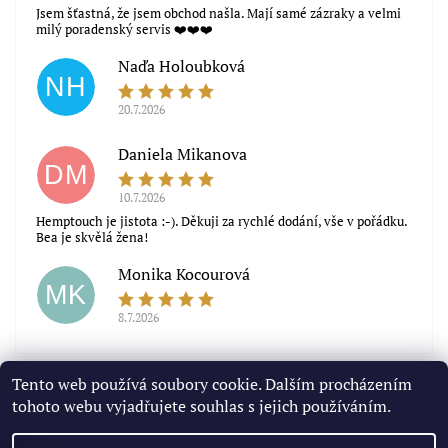
Jsem šťastná, že jsem obchod našla. Mají samé zázraky a velmi
milý poradenský servis ❤️❤️❤️
Naďa Holoubková
NH
20.7.2026
Souhlasím s obchodními podmínkami
Daniela Mikanova
DM
10.7.2026
Hemptouch je jistota :-). Děkuji za rychlé dodání, vše v pořádku.
Bea je skvělá žena!
Monika Kocourová
MK
8.7.2026
Zobrazit další hodnocení
Tento web používá soubory cookie. Dalším procházením
tohoto webu vyjadřujete souhlas s jejich používáním.