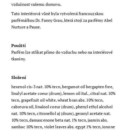
vzdušnost vašemu domovu.
Tato interiérová vůně byla vytvořená francouzskou
parfémářkou Dr. Fanny Grau, která stojí za parfémy Abel
Nurture a Pause.
Použití
Parfém lze stříkat přímo do vzduchu nebo na interiérové
tkaniny.
Složení
hexenol cis-3 nat. 10% tecn, bergamot oil bergapten free,
linalyl acetate coeur (drum), lemon oil ital., citral nat. 10%
tecn, grapefruit oil white, wheat bran abs. 10% tecn,
cabreuva oil, linalool coeur (drum), phenyl ethyl alcohol
nat. 10% tecn, citronellol aj (drum), geranyl acetate nat.
10% tecn, damascenone beta nat. 1% tecn, jasmin abs.
sambac 10% tecn, violet leaves abs. egypt 1% tecn, ionone