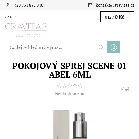
+420 731 875 040
kontakt
@
gravitas.cz
0 Kč
CZK
0 ks /
POKOJOVÝ SPREJ SCENE 01
ABEL 6ML
Abel
Neohodnoceno