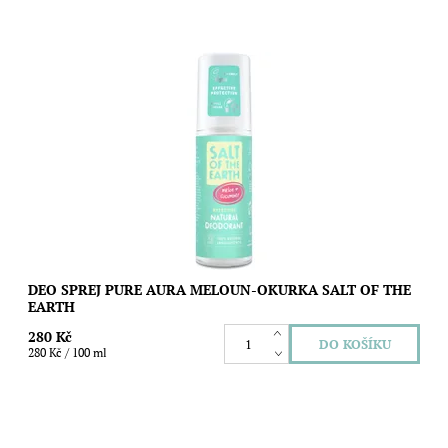
Přírodní deodorant Salt of the Earth Pure Armour pro muže
kombinuje účinky minerální soli se svěžími éterickými oleji a
bylinnými extrakty. Pro...
Dostupnost:
Skladem
Značka:
Salt of the Earth
DEO SPREJ PURE AURA MELOUN-OKURKA SALT OF THE
EARTH
280 Kč
280 Kč / 100 ml