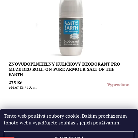
Znovudoplnitelný kuličkový deodorant s výraznou mužnou
vůní vetiveru a citrusů, který vás spolehlivě a bez fleků nebo
pocitu mastnoty ochrání...
Dostupnost:
Vyprodáno
Značka:
Salt of the Earth
ZNOVUDOPLNITELNÝ KULIČKOVÝ DEODORANT PRO
MUŽE DEO ROLL-ON PURE ARMOUR SALT OF THE
EARTH
275 Kč
Vyprodáno
366,67 Kč / 100 ml
Tento web používá soubory cookie. Dalším procházením
25
položek celkem
tohoto webu vyjadřujete souhlas s jejich používáním.