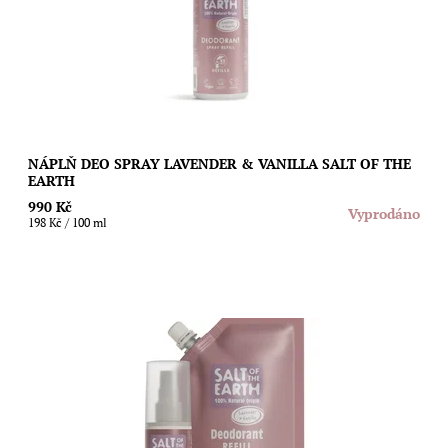
Dostupnost:
Vyprodáno
Značka:
Salt of the Earth
NÁPLŇ DEO SPRAY LAVENDER & VANILLA SALT OF THE
EARTH
990 Kč
Vyprodáno
198 Kč / 100 ml
Ušetřete životní prostředí i svoji peněženku díky speciální
náplni s neotřelou vůní levandule a vanilky pro sprejové
deodoranty Salt of The Earth....
Dostupnost:
Vyprodáno
Značka:
Salt of the Earth