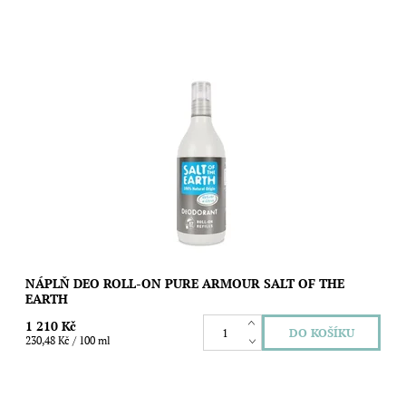
Ušetřete životní prostředí i svoji peněženku díky speciální
náplni s mužnou vůní vetiveru a citrusů pro novou generaci
kuličkových deodorantů Salt...
Dostupnost:
Skladem
Značka:
Salt of the Earth
NÁPLŇ DEO ROLL-ON PURE ARMOUR SALT OF THE
EARTH
1 210 Kč
230,48 Kč / 100 ml