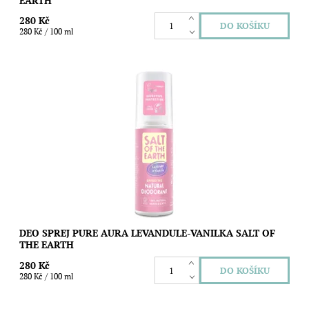
EARTH
280 Kč
280 Kč / 100 ml
Přírodní deodorant Salt of the Earth - PURE AURA pro ženy se
svěží a zároveň sladkou vůní Levandule a Vanilky. Obsahuje 15
přírodních...
Dostupnost:
Skladem
Značka:
Salt of the Earth
DEO SPREJ PURE AURA LEVANDULE-VANILKA SALT OF
THE EARTH
280 Kč
280 Kč / 100 ml