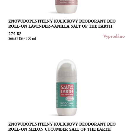
ZNOVUDOPLNITELNÝ KULIČKOVÝ DEODORANT DEO
ROLL-ON LAVENDER-VANILLA SALT OF THE EARTH
275 Kč
Vyprodáno
366,67 Kč / 100 ml
Znovudoplnitelný kuličkový deodorant se svěží vůní okurky a
sladkými tóny melounu, který vás spolehlivě a bez fleků nebo
pocitu mastnoty ochrání...
Dostupnost:
Skladem
Značka:
Salt of the Earth
ZNOVUDOPLNITELNÝ KULIČKOVÝ DEODORANT DEO
ROLL-ON MELON CUCUMBER SALT OF THE EARTH