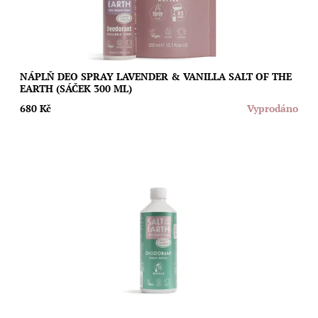
NÁPLŇ DEO SPRAY LAVENDER & VANILLA SALT OF THE
EARTH (SÁČEK 300 ML)
680 Kč
Vyprodáno
Ušetřete životní prostředí i svoji peněženku díky speciální
náplni s velmi oblíbenou vůní melounu a okurky pro sprejové
deodoranty Salt of The...
Dostupnost:
Vyprodáno
Značka:
Salt of the Earth