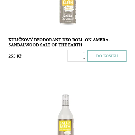
Značka:
Salt of the Earth
KULIČKOVÝ DEODORANT DEO ROLL-ON AMBRA-
SANDALWOOD SALT OF THE EARTH
255 Kč
Ušetřete životní prostředí i svoji peněženku díky speciální
náplni s unisex vůní ambry a santalového dřeva pro novou
generaci kuličkových...
Dostupnost:
Vyprodáno
Značka:
Salt of the Earth