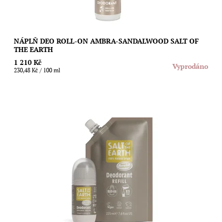
NÁPLŇ DEO ROLL-ON AMBRA-SANDALWOOD SALT OF
THE EARTH
1 210 Kč
Vyprodáno
230,48 Kč / 100 ml
Ušetřete životní prostředí i svoji peněženku díky speciální
náplni s unisex vůní ambry a santalového dřeva pro novou
generaci kuličkových...
Dostupnost:
Skladem
Značka:
Salt of the Earth