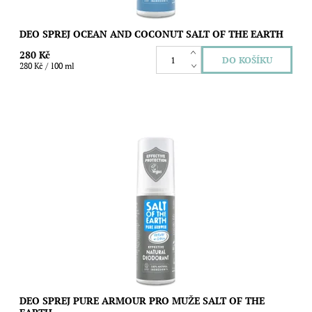
DEO SPREJ OCEAN AND COCONUT SALT OF THE EARTH
280 Kč
280 Kč / 100 ml
Přírodní deodorant Salt of the Earth Pure Armour pro muže
kombinuje účinky minerální soli se svěžími éterickými oleji a
bylinnými extrakty. Pro...
Dostupnost:
Skladem
Značka:
Salt of the Earth
DEO SPREJ PURE ARMOUR PRO MUŽE SALT OF THE