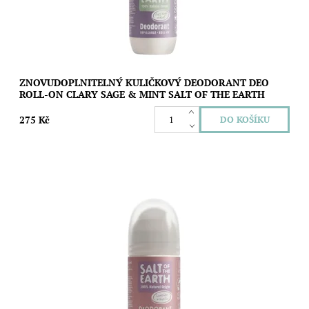
ZNOVUDOPLNITELNÝ KULIČKOVÝ DEODORANT DEO
ROLL-ON CLARY SAGE & MINT SALT OF THE EARTH
275 Kč
Znovudoplnitelný kuličkový deodorant s vůní levandule a
vanilky, který vás spolehlivě a bez fleků nebo pocitu mastnoty
ochrání před nežádoucím...
Dostupnost:
Vyprodáno
Značka:
Salt of the Earth