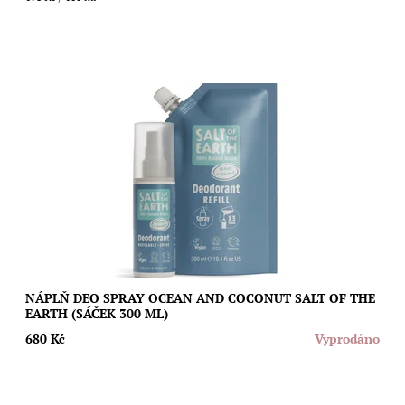
Ušetřete životní prostředí i svoji peněženku díky speciální
náplni s unisex svěží vůní moře a čerstvých kokosů pro sprejové
deodoranty Salt of The...
Dostupnost:
Vyprodáno
Značka:
Salt of the Earth
NÁPLŇ DEO SPRAY OCEAN AND COCONUT SALT OF THE
EARTH (SÁČEK 300 ML)
680 Kč
Vyprodáno