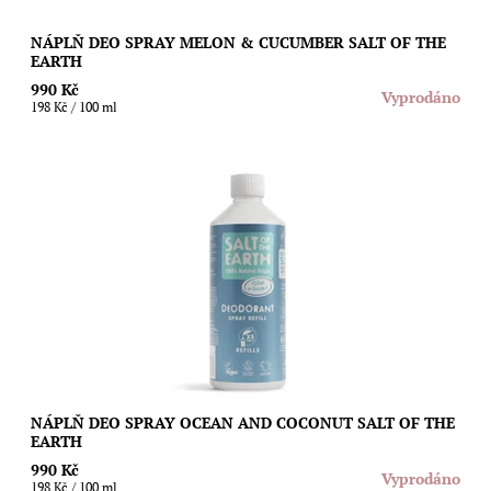
NÁPLŇ DEO SPRAY MELON & CUCUMBER SALT OF THE
EARTH
990 Kč
Vyprodáno
198 Kč / 100 ml
Ušetřete životní prostředí i svoji peněženku díky speciální
náplni s unisex svěží vůní moře a čerstvých kokosů pro sprejové
deodoranty Salt of The...
Dostupnost:
Vyprodáno
Značka:
Salt of the Earth
NÁPLŇ DEO SPRAY OCEAN AND COCONUT SALT OF THE
EARTH
990 Kč
Vyprodáno
198 Kč / 100 ml