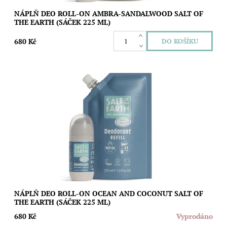
NÁPLŇ DEO ROLL-ON AMBRA-SANDALWOOD SALT OF
THE EARTH (SÁČEK 225 ML)
680 Kč
Ušetřete životní prostředí i svoji peněženku díky speciální
náplni s unisex svěží vůní moře a čerstvých kokosů pro roll-on
deodoranty Salt of The...
Dostupnost:
Vyprodáno
Značka:
Salt of the Earth
NÁPLŇ DEO ROLL-ON OCEAN AND COCONUT SALT OF
THE EARTH (SÁČEK 225 ML)
680 Kč
Vyprodáno