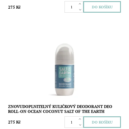
275 Kč
Znovudoplnitelný kuličkový deodorant s dechberoucí svěžestí
oceánu a tóny melounu, citrusů a kokosu, který vás spolehlivě a
bez fleků nebo pocitu...
Dostupnost:
Skladem
Značka:
Salt of the Earth
ZNOVUDOPLNITELNÝ KULIČKOVÝ DEODORANT DEO
ROLL-ON OCEAN COCONUT SALT OF THE EARTH
275 Kč