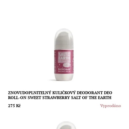
Znovudoplnitelný kuličkový deodorant s vůní sladkých jahod,
který vás spolehlivě a bez fleků nebo pocitu mastnoty ochrání
před nežádoucím zápachem....
Dostupnost:
Vyprodáno
Značka:
Salt of the Earth
ZNOVUDOPLNITELNÝ KULIČKOVÝ DEODORANT DEO
ROLL-ON SWEET STRAWBERRY SALT OF THE EARTH
275 Kč
Vyprodáno