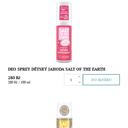
Přírodní deodorant se sladkou jahodovou vůní představuje
ideální volbu pro všechny malé slečny, které začíná trápit
pocení a chtějí proti němu...
Dostupnost:
Skladem
Značka:
Salt of the Earth
DEO SPREY DĚTSKÝ JAHODA SALT OF THE EARTH
280 Kč
280 Kč / 100 ml
Kuličkový deodorant s unisex vůní ambry a santalového dřeva,
který vás spolehlivě a bez fleků nebo pocitu mastnoty ochrání
před nežádoucím...
Dostupnost:
Skladem