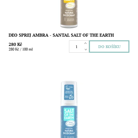
DEO SPREJ AMBRA - SANTAL SALT OF THE EARTH
280 Kč
280 Kč / 100 ml
Přírodní deodorant Salt of the Earth ve spreji vás díky své svěží
vůni zanese na pláž zalitou sluncem. Kombinuje účinky
minerální soli s éterickými...
Dostupnost:
Skladem
Značka:
Salt of the Earth