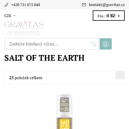
+420 731 875 040
kontakt
@
gravitas.cz
0 Kč
CZK
0 ks /
SALT OF THE EARTH
25
položek celkem
Přírodní deodorant Salt of the Earth s ambrou a santalem je
určen pro muže, ale i ženy, které mají rády neotřelé pánské a
unisex mošusové vůně....
Dostupnost:
Skladem
Značka:
Salt of the Earth