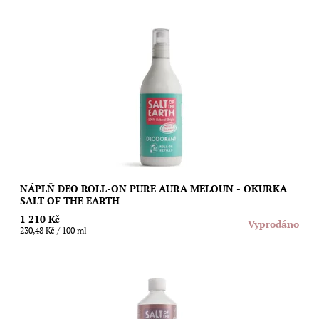
Nejoblíbenější přírodní deodorant s vůní melounu a okurky v
525 ml balení, se kterým naplníte sedm 75 ml sprejů. Šetřete
přírodu a plastovou...
Dostupnost:
Vyprodáno
Značka:
Salt of the Earth
NÁPLŇ DEO ROLL-ON PURE AURA MELOUN - OKURKA
SALT OF THE EARTH
1 210 Kč
Vyprodáno
230,48 Kč / 100 ml
Ušetřete životní prostředí i svoji peněženku díky speciální
náplni s neotřelou vůní levandule a vanilky pro sprejové
deodoranty Salt of The Earth....