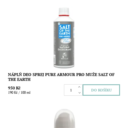
Nejoblíbenější přírodní deodorant s osvěžující, dřevito
citrusovou vůní v 500 ml balení, se kterým naplníte pět 100 ml
sprejů. Šetřete přírodu a...
Dostupnost:
Skladem
Značka:
Salt of the Earth
NÁPLŇ DEO SPREJ PURE ARMOUR PRO MUŽE SALT OF
THE EARTH
950 Kč
190 Kč / 100 ml
Znovudoplnitelný kuličkový deodorant s unisex vůní ambry a
santalového dřeva, který vás spolehlivě a bez fleků nebo pocitu