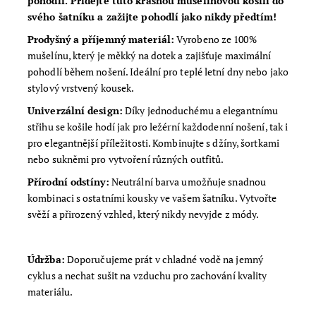
pohodlí. Přidejte tuto krásnou mušelínovou košili do
svého šatníku a zažijte pohodlí jako nikdy předtím!
Prodyšný a příjemný materiál:
Vyrobeno ze 100%
mušelínu, který je měkký na dotek a zajišťuje maximální
pohodlí během nošení. Ideální pro teplé letní dny nebo jako
stylový vrstvený kousek.
Univerzální design:
Díky jednoduchému a elegantnímu
střihu se košile hodí jak pro ležérní každodenní nošení, tak i
pro elegantnější příležitosti. Kombinujte s džíny, šortkami
nebo sukněmi pro vytvoření různých outfitů.
Přírodní odstíny:
Neutrální barva umožňuje snadnou
kombinaci s ostatními kousky ve vašem šatníku. Vytvořte
svěží a přirozený vzhled, který nikdy nevyjde z módy.
Údržba:
Doporučujeme prát v chladné vodě na jemný
cyklus a nechat sušit na vzduchu pro zachování kvality
materiálu.