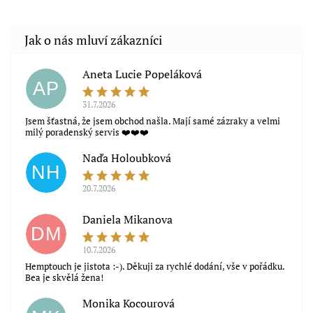
Aneta Lucie Popeláková
AP
31.7.2026
Jsem šťastná, že jsem obchod našla. Mají samé zázraky a velmi
milý poradenský servis ❤️❤️❤️
Naďa Holoubková
NH
20.7.2026
Souhlasím s obchodními podmínkami
Daniela Mikanova
DM
10.7.2026
Hemptouch je jistota :-). Děkuji za rychlé dodání, vše v pořádku.
Bea je skvělá žena!
Monika Kocourová