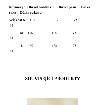
Rozměry
:
Obvod hrudníku Obvod pasu Délka
saka Délka rukávu
Velikost S
110 112 72
51
M
116 118 72
51
L
120 122 73
51
SOUVISEJÍCÍ PRODUKTY