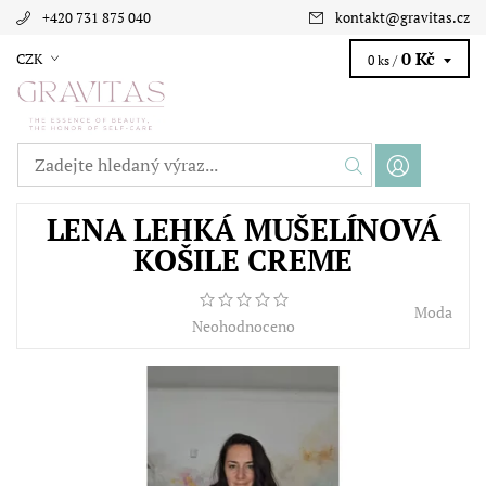
+420 731 875 040
kontakt
@
gravitas.cz
0 Kč
CZK
0 ks /
LENA LEHKÁ MUŠELÍNOVÁ
KOŠILE CREME
Moda
Neohodnoceno