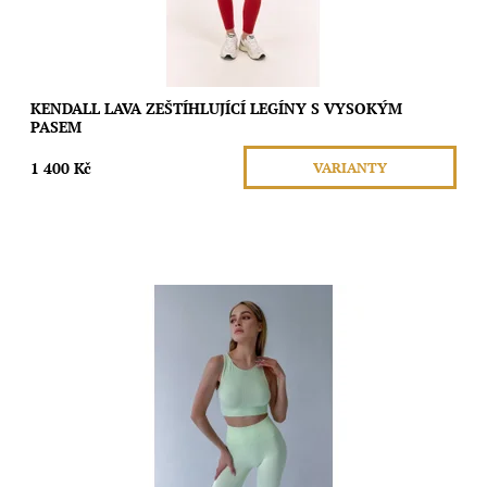
KENDALL LAVA ZEŠTÍHLUJÍCÍ LEGÍNY S VYSOKÝM
PASEM
1 400 Kč
VARIANTY
Tyto bezešvé legíny s vysokým pasem a širokým žebrovaným
elastickým páskem poskytují lehkou podporu a jemnou péči po
celý den, aniž by omezovaly...
Dostupnost:
Skladem
Značka:
Moda