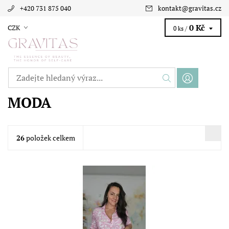
+420 731 875 040
kontakt
@
gravitas.cz
0 Kč
CZK
0 ks /
MODA
26
položek celkem
Ženskost s nádechem moderní elegance. Rafinovaný vzor
dodává košili jedinečný vzhled, který přitahuje pozornost a
zdůrazňuje váš osobní styl.
Dostupnost:
Skladem
Značka:
Moda