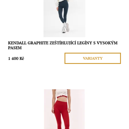
Dostupnost:
Skladem
Značka:
Moda
KENDALL GRAPHITE ZEŠTÍHLUJÍCÍ LEGÍNY S VYSOKÝM
PASEM
1 400 Kč
VARIANTY
Tyto bezešvé legíny s vysokým pasem a širokým žebrovaným
elastickým páskem poskytují lehkou podporu a jemnou péči po
celý den, aniž by omezovaly...
Dostupnost:
Skladem
Značka:
Moda