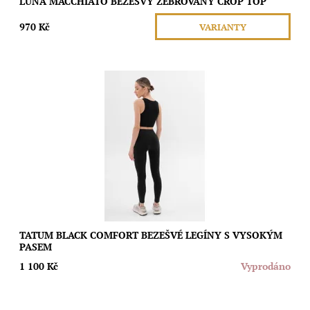
LUNA MACCHIATO BEZEŠVÝ ŽEBROVANÝ CROP TOP
970 Kč
VARIANTY
Tyto bezešvé legíny s vysokým pasem a širokým žebrovaným
elastickým páskem bez bočních švů poskytují perfektní padnutí
a umožňují vám cítit se...
Dostupnost:
Vyprodáno
Značka:
Moda
TATUM BLACK COMFORT BEZEŠVÉ LEGÍNY S VYSOKÝM
PASEM
1 100 Kč
Vyprodáno