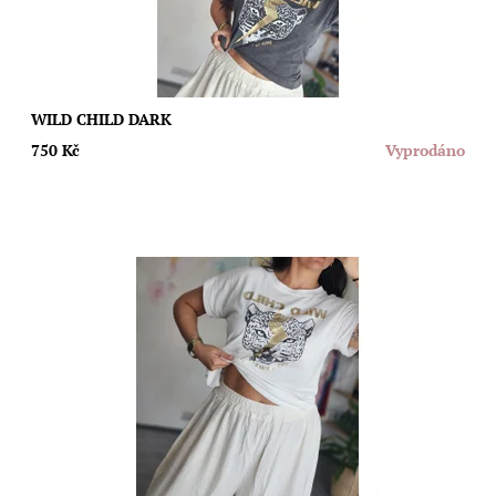
WILD CHILD DARK
750 Kč
Vyprodáno
Materiál: 95% bavlna, 5% elastane Typ materiálu: vzdušný,
příjemný, neprosvítá Země výroby: Itálie Velikost: UNI (S,L,M)
Dostupnost:
Skladem
Značka:
Moda