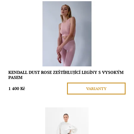
Tyto bezešvé legíny s vysokým pasem a širokým žebrovaným
elastickým páskem poskytují lehkou podporu a jemnou péči po
celý den, aniž by omezovaly...
Dostupnost:
Skladem
Značka:
Moda
KENDALL DUST ROSE ZEŠTÍHLUJÍCÍ LEGÍNY S VYSOKÝM
PASEM
1 400 Kč
VARIANTY
Tyto bezešvé legíny s vysokým pasem a širokým žebrovaným
elastickým páskem poskytují lehkou podporu a jemnou péči po
celý den, aniž by omezovaly...