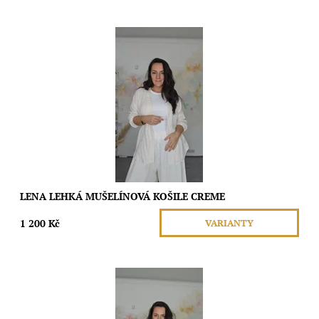
Nadčasová krása a pohodlí s naší lehkou mušelínovou košilí.
Tento kousek je ideální pro všechny ženy, které hledají dokonalý
blend stylu a komfortu.
Dostupnost:
Skladem
Značka:
Moda
LENA LEHKÁ MUŠELÍNOVÁ KOŠILE CREME
1 200 Kč
VARIANTY
Nadčasová krása a pohodlí s naší lehkou mušelínovou košilí.
Tento kousek je ideální pro všechny ženy, které hledají dokonalý
blend stylu a komfortu.