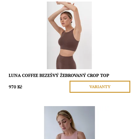
Tento bezešvý crop top s kulatým výstřihem a elastickým
podprsním pásem nabízí ideální podporu bez omezení pohybu.
Je perfektní pro lehké cvičení i...
Dostupnost:
Skladem
Značka:
Moda
LUNA COFFEE BEZEŠVÝ ŽEBROVANÝ CROP TOP
970 Kč
VARIANTY
Tento bezešvý crop top s kulatým výstřihem a elastickým
podprsním pásem nabízí ideální podporu bez omezení pohybu.
Je perfektní pro lehké cvičení i...
Dostupnost:
Skladem