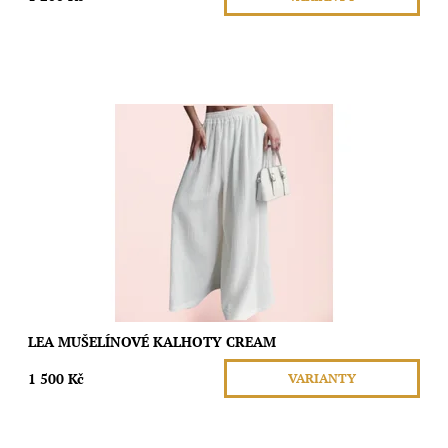
Hledáš kalhoty, ve kterých se budeš cítit pohodlně a zároveň
stylově? Tyhle bavlněné kalhoty s širokým páskem jsou přesně
to, co potřebuješ!...
Dostupnost:
Skladem
Značka:
Moda
LEA MUŠELÍNOVÉ KALHOTY CREAM
1 500 Kč
VARIANTY