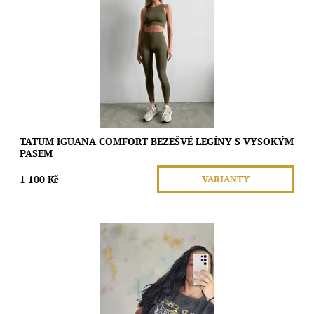
Tyto bezešvé legíny s vysokým pasem a širokým žebrovaným
elastickým páskem bez bočních švů poskytují perfektní padnutí
a umožňují vám cítit se...
Dostupnost:
Skladem
Značka:
Moda
TATUM IGUANA COMFORT BEZEŠVÉ LEGÍNY S VYSOKÝM
PASEM
1 100 Kč
VARIANTY
Materiál: 95% bavlna, 5% elastane Typ materiálu: vzdušný,
příjemný, neprosvítá Země výroby: Itálie Velikost: UNI (S,L,M)
Dostupnost:
Vyprodáno
Značka:
Moda