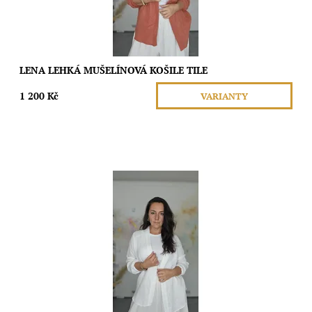
LENA LEHKÁ MUŠELÍNOVÁ KOŠILE TILE
1 200 Kč
VARIANTY
Nadčasová krása a pohodlí s naší lehkou mušelínovou košilí.
Tento kousek je ideální pro všechny ženy, které hledají dokonalý
blend stylu a komfortu.
Dostupnost:
Skladem
Značka:
Moda