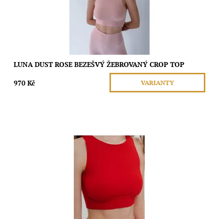
Značka:
Moda
LUNA DUST ROSE BEZEŠVÝ ŽEBROVANÝ CROP TOP
970 Kč
VARIANTY
Tento bezešvý crop top s kulatým výstřihem a elastickým
podprsním pásem nabízí ideální podporu bez omezení pohybu.
Je perfektní pro lehké cvičení i...
Dostupnost:
Skladem
Značka:
Moda