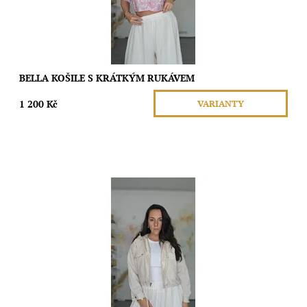
BELLA KOŠILE S KRÁTKÝM RUKÁVEM
1 200 Kč
VARIANTY
Je naprosto šmrncovní kousek pro ženy, které si nechtějí vybírat
mezi elegancí, sportem a stylem. Lehká šusťáková bundička do
pasu se dá krásně...
Dostupnost:
Skladem
Značka:
Moda