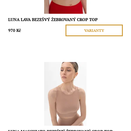
LUNA LAVA BEZEŠVÝ ŽEBROVANÝ CROP TOP
970 Kč
VARIANTY
Tento bezešvý crop top s kulatým výstřihem a elastickým
podprsním pásem nabízí ideální podporu bez omezení pohybu.
Je perfektní pro lehké cvičení i...
Dostupnost:
Skladem
Značka:
Moda