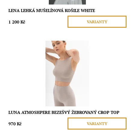
LENA LEHKÁ MUŠELÍNOVÁ KOŠILE WHITE
1 200 Kč
VARIANTY
Tento bezešvý crop top s kulatým výstřihem a elastickým
podprsním pásem nabízí ideální podporu bez omezení pohybu.
Je perfektní pro lehké cvičení i...
Dostupnost:
Skladem
Značka:
Moda
LUNA ATMOSHPERE BEZEŠVÝ ŽEBROVANÝ CROP TOP
970 Kč
VARIANTY