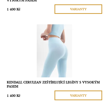
VYSOKÝM PASEM
1 400 Kč
VARIANTY
Tyto bezešvé legíny s vysokým pasem a širokým žebrovaným
elastickým páskem poskytují lehkou podporu a jemnou péči po
celý den, aniž by omezovaly...
Dostupnost:
Skladem
Značka:
Moda
KENDALL CERULEAN ZEŠTÍHLUJÍCÍ LEGÍNY S VYSOKÝM
PASEM
1 400 Kč
VARIANTY