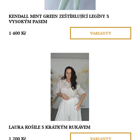
KENDALL MINT GREEN ZEŠTÍHLUJÍCÍ LEGÍNY S
VYSOKÝM PASEM
1 400 Kč
VARIANTY
V neutrální kamenné barvě se stane všestranným kouskem,
který snadno sladíte s jakýmkoli outfitem. Cítit se volně,
vypadat stylově. Tato...
Dostupnost:
Skladem
Značka:
Moda
LAURA KOŠILE S KRÁTKÝM RUKÁVEM
1 200 Kč
VARIANTY