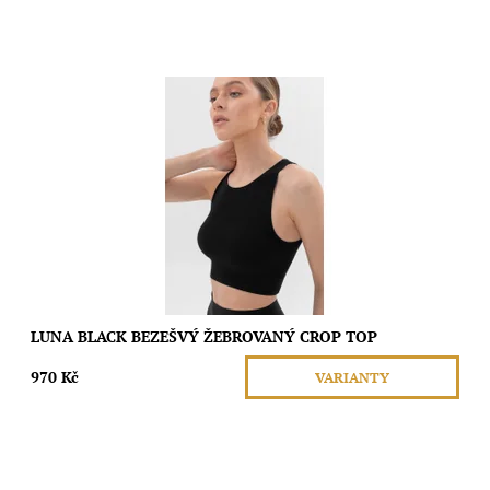
Tento bezešvý crop top s kulatým výstřihem a elastickým
podprsním pásem nabízí ideální podporu bez omezení pohybu.
Je perfektní pro lehké cvičení i...
Dostupnost:
Skladem
Značka:
Moda
LUNA BLACK BEZEŠVÝ ŽEBROVANÝ CROP TOP
970 Kč
VARIANTY