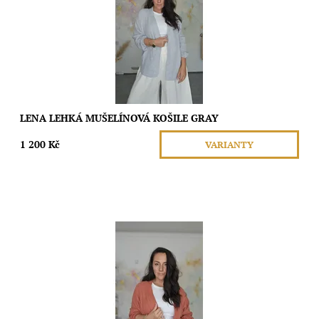
Dostupnost:
Skladem
Značka:
Moda
LENA LEHKÁ MUŠELÍNOVÁ KOŠILE GRAY
1 200 Kč
VARIANTY
Nadčasová krása a pohodlí s naší lehkou mušelínovou košilí.
Tento kousek je ideální pro všechny ženy, které hledají dokonalý
blend stylu a komfortu.
Dostupnost:
Skladem
Značka:
Moda