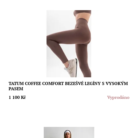
Tyto bezešvé legíny s vysokým pasem a širokým žebrovaným
elastickým páskem bez bočních švů poskytují perfektní padnutí
a umožňují vám cítit se...
Dostupnost:
Vyprodáno
Značka:
Moda
TATUM COFFEE COMFORT BEZEŠVÉ LEGÍNY S VYSOKÝM
PASEM
1 100 Kč
Vyprodáno