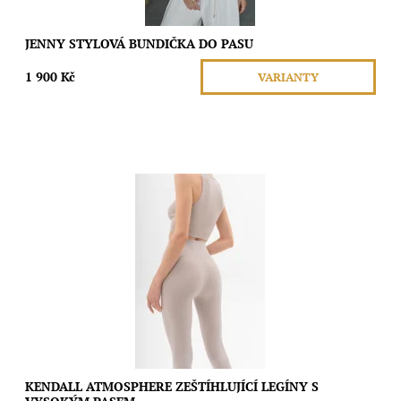
JENNY STYLOVÁ BUNDIČKA DO PASU
1 900 Kč
VARIANTY
Tyto bezešvé legíny s vysokým pasem a širokým žebrovaným
elastickým páskem poskytují lehkou podporu a jemnou péči po
celý den, aniž by omezovaly...
Dostupnost:
Skladem
Značka:
Moda
KENDALL ATMOSPHERE ZEŠTÍHLUJÍCÍ LEGÍNY S