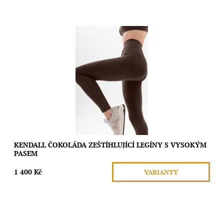
Tyto bezešvé legíny s vysokým pasem a širokým žebrovaným
elastickým páskem poskytují lehkou podporu a jemnou péči po
celý den, aniž by omezovaly...
Dostupnost:
Skladem
Značka:
Moda
KENDALL ČOKOLÁDA ZEŠTÍHLUJÍCÍ LEGÍNY S VYSOKÝM
PASEM
1 400 Kč
VARIANTY