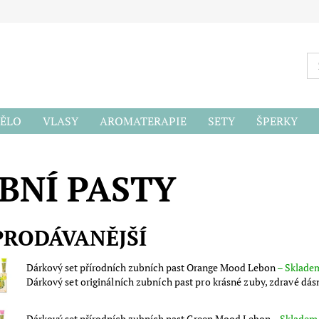
ĚLO
VLASY
AROMATERAPIE
SETY
ŠPERKY
ODU
BNÍ PASTY
PRODÁVANĚJŠÍ
Dárkový set přírodních zubních past Orange Mood Lebon
–
Sklade
Dárkový set originálních zubních past pro krásné zuby, zdravé dásn
Dárkový set přírodních zubních past Green Mood Lebon
–
Skladem