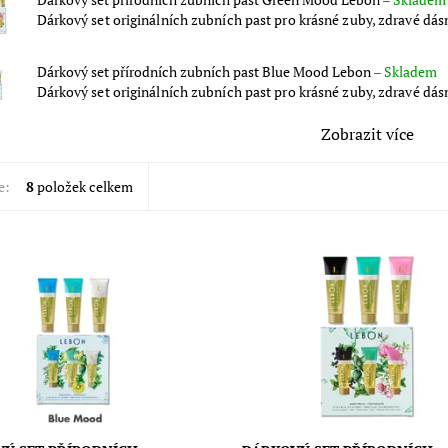
Dárkový set originálních zubních past pro krásné zuby, zdravé dásn
Dárkový set přírodních zubních past Blue Mood Lebon
–
Skladem
Dárkový set originálních zubních past pro krásné zuby, zdravé dásn
Zobrazit více
e:
8
položek celkem
set originálních zubních past
Dárkový set originálních zubních
né zuby, zdravé dásně a úžasný
pro krásné zuby, zdravé dásně a 
z čištění zubů. Sada obsahuje
zážitek z čištění zubů. Sada obsa
ne Piscine à Antibes,...
pasty: Fearless Freedom, Cap...
ost:
Skladem
Dostupnost:
Skladem
Lebon
Značka:
Lebon