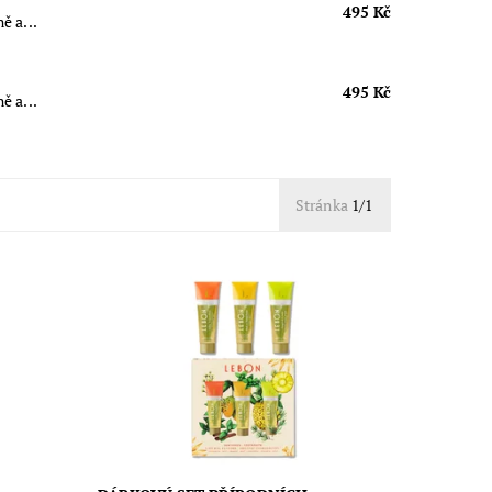
495 Kč
ě a...
495 Kč
ě a...
Stránka
1/1
 past
Dárkový set originálních zubních past
úžasný
pro krásné zuby, zdravé dásně a úžasný
huje
zážitek z čištění zubů. Sada obsahuje
pasty: Villa Noacarlina, Back to...
Dostupnost:
Skladem
Značka:
Lebon