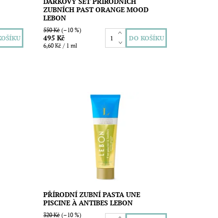
DÁRKOVÝ SET PŘÍRODNÍCH
ZUBNÍCH PAST ORANGE MOOD
LEBON
550 Kč
(–10 %)
495 Kč
6,60 Kč / 1 ml
svěží
Originální zubní pasta s úžasnou
,
osvěžující vůní lékořice a máty pro
ištění
krásné zuby, zdravé dásně a úžasný
zážitek z čištění zubů. Neobsahuje...
Dostupnost:
Skladem
Značka:
Lebon
PŘÍRODNÍ ZUBNÍ PASTA UNE
PISCINE À ANTIBES LEBON
320 Kč
(–10 %)