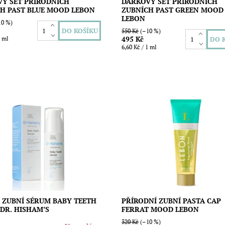
Ý SET PŘÍRODNÍCH
DÁRKOVÝ SET PŘÍRODNÍCH
H PAST BLUE MOOD LEBON
ZUBNÍCH PAST GREEN MOOD
LEBON
0 %)
550 Kč
(–10 %)
495 Kč
1 ml
6,60 Kč / 1 ml
nální alkalické zubní sérum
Originální zubní pasta s úžasnou 
iky pro čisté zuby a zdraví celé
vůní čerstvé máty pro krásné zuby
iny. Slouží jako alternativa ke
zdravé dásně a úžasný zážitek z č
zubní pastě a...
zubů. Neobsahuje syntetický...
ost:
Vyprodáno
Dostupnost:
Vyprodáno
Značka:
Lebon
 ZUBNÍ SÉRUM BABY TEETH
PŘÍRODNÍ ZUBNÍ PASTA CAP
DR. HISHAM’S
FERRAT MOOD LEBON
320 Kč
(–10 %)