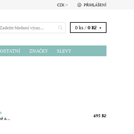
CZK
PŘIHLÁŠENÍ
0 ks /
0 Kč
OSTATNÍ
ZNAČKY
SLEVY
m
495 Kč
ě a...