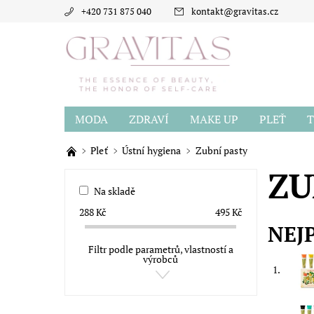
+420 731 875 040
kontakt
@
gravitas.cz
MODA
ZDRAVÍ
MAKE UP
PLEŤ
T
BLOG
O GRAVITAS
HODNOCENÍ OBCH
Pleť
Ústní hygiena
Zubní pasty
ZU
Na skladě
288
Kč
495
Kč
NEJ
Filtr podle parametrů, vlastností a
výrobců
1.