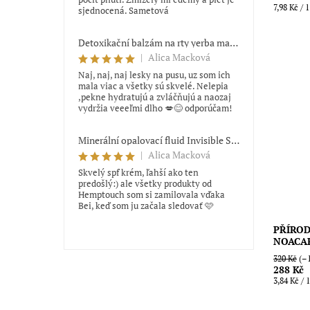
7,98 Kč / 1
sjednocená. Sametová
Detoxikační balzám na rty yerba maté Trew Cosmetics
|
Alica Macková
Naj, naj, naj lesky na pusu, uz som ich
mala viac a všetky sú skvelé. Nelepia
,pekne hydratujú a zvláčňujú a naozaj
vydržia veeeľmi dlho 💋😊 odporúčam!
Originál
harmoniz
skořice 
Minerální opalovací fluid Invisible SPF 50 Hemptouch 50 ml
dásně a 
|
Alica Macková
Dostupn
Skvelý spf krém, ľahší ako ten
Značka:
predošlý:) ale všetky produkty od
Hemptouch som si zamilovala vďaka
Bei, keď som ju začala sledovať 🩷
PŘÍROD
NOACA
320 Kč
(–1
288 Kč
3,84 Kč / 