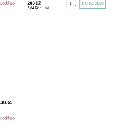
rodáno
288 Kč
3,84 Kč / 1 ml
um
í celé
va ke
SERUM
rodáno