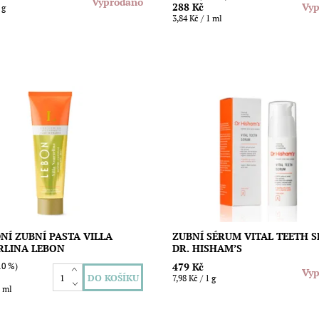
Vyprodáno
288 Kč
Vyp
 g
3,84 Kč / 1 ml
ní zubní pasta s úžasnou
Profesionální alkalické zubní sér
ující a lehce pikantní vůní
s prebiotiky pro čisté zuby a zdrav
a máty pro krásné zuby, zdravé
ústní dutiny. Slouží jako alternati
úžasný zážitek z čištění zubů....
klasické zubní pastě a je...
ost:
Skladem
Dostupnost:
Vyprodáno
Lebon
NÍ ZUBNÍ PASTA VILLA
ZUBNÍ SÉRUM VITAL TEETH 
RLINA LEBON
DR. HISHAM’S
479 Kč
0 %)
Vyp
7,98 Kč / 1 g
1 ml