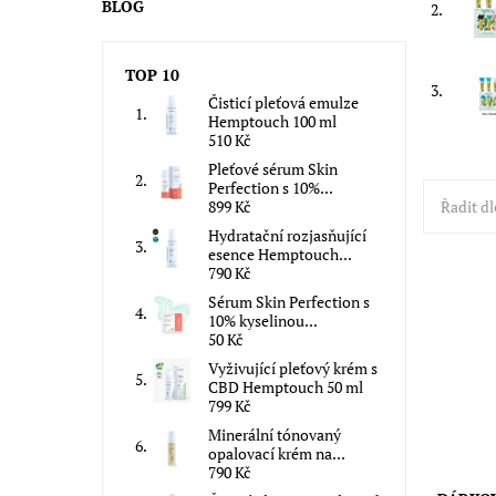
BLOG
2.
TOP 10
3.
Čisticí pleťová emulze
Hemptouch 100 ml
510 Kč
Pleťové sérum Skin
Perfection s 10%...
Řadit dl
899 Kč
Hydratační rozjasňující
esence Hemptouch...
790 Kč
Sérum Skin Perfection s
Dárkový 
10% kyselinou...
pro krás
50 Kč
zážitek 
pasty: U
Vyživující pleťový krém s
CBD Hemptouch 50 ml
Dostupn
799 Kč
Značka:
Minerální tónovaný
opalovací krém na...
790 Kč