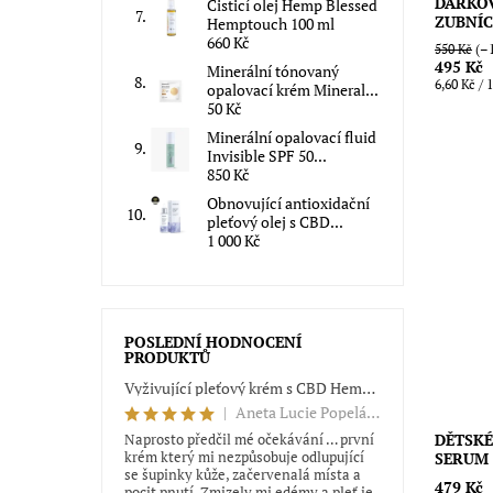
DÁRKOV
Čisticí olej Hemp Blessed
ZUBNÍC
Hemptouch 100 ml
660 Kč
550 Kč
(–1
495 Kč
Minerální tónovaný
6,60 Kč / 
opalovací krém Mineral...
50 Kč
Minerální opalovací fluid
Invisible SPF 50...
850 Kč
Obnovující antioxidační
pleťový olej s CBD...
1 000 Kč
Profesio
s prebiot
ústní dut
klasické 
Dostupn
POSLEDNÍ HODNOCENÍ
PRODUKTŮ
Vyživující pleťový krém s CBD Hemptouch 50 ml
|
Aneta Lucie Popeláková
Naprosto předčil mé očekávání … první
DĚTSKÉ
krém který mi nezpůsobuje odlupující
SERUM 
se šupinky kůže, začervenalá místa a
479 Kč
pocit pnutí. Zmizely mi edémy a pleť je